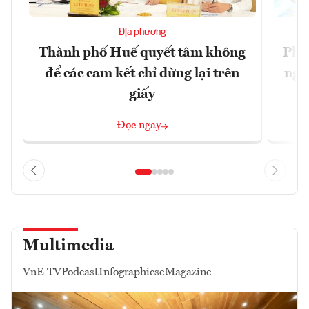
Địa phương
Thành phố Huế quyết tâm không
Phó
để các cam kết chỉ dừng lại trên
ngh
giấy
Đọc ngay
Multimedia
VnE TV
Podcast
Infographics
eMagazine