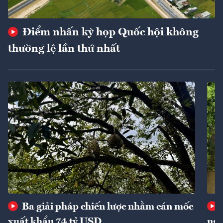
Điểm nhấn kỳ họp Quốc hội không
thường lệ lần thứ nhất
Ba giải pháp chiến lược nhằm cán mốc
xuất khẩu 74 tỷ USD
ngu