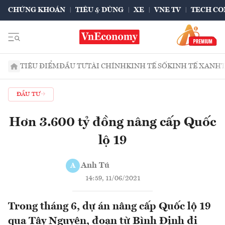
CHỨNG KHOÁN
TIÊU & DÙNG
XE
VNE TV
TECH CO
TIÊU ĐIỂM
ĐẦU TƯ
TÀI CHÍNH
KINH TẾ SỐ
KINH TẾ XANH
ĐẦU TƯ
Hơn 3.600 tỷ đồng nâng cấp Quốc
lộ 19
Anh Tú
A
14:59, 11/06/2021
Trong tháng 6, dự án nâng cấp Quốc lộ 19
qua Tây Nguyên, đoạn từ Bình Định đi