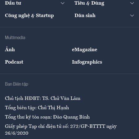
Đầu tư
Tiêu & Dùng
Quản trị số
Cafe BĐS
Thị trường
Kinh doanh
Kết nối
Tạp chí kinh tế Việt Nam
eMagazine
Nhà đầu tư
Du lịch
Công nghệ & Startup
Dân sinh
Tư vấn
Nông sản
Doanh nhân
Tư vấn Tiêu & Dùng
Infographics
Hạ tầng
Sức khỏe
Khung pháp lý
Doanh nghiệp
Địa phương
Thị trường
Bảo hiểm
Multimedia
Sự kiện
Nhân lực
Ảnh
eMagazine
Đẹp +
An sinh
Podcast
Infographics
Giải trí
Y tế
Nhà
Ban Biên tập
Ẩm thực
Chủ tịch HĐBT: TS. Chử Văn Lâm
Tổng biên tập: Chử Thị Hạnh
Tổng thư ký tòa soạn: Đào Quang Bính
Giấy phép Tạp chí điện tử số: 272/GP-BTTTT ngày
26/6/2020