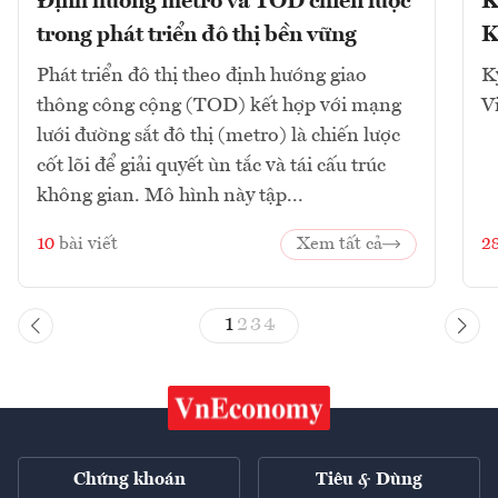
Định hướng metro và TOD chiến lược
K
trong phát triển đô thị bền vững
K
Phát triển đô thị theo định hướng giao
K
thông công cộng (TOD) kết hợp với mạng
V
lưới đường sắt đô thị (metro) là chiến lược
cốt lõi để giải quyết ùn tắc và tái cấu trúc
không gian. Mô hình này tập...
10
bài viết
Xem tất cả
2
1
2
3
4
Chứng khoán
Tiêu & Dùng