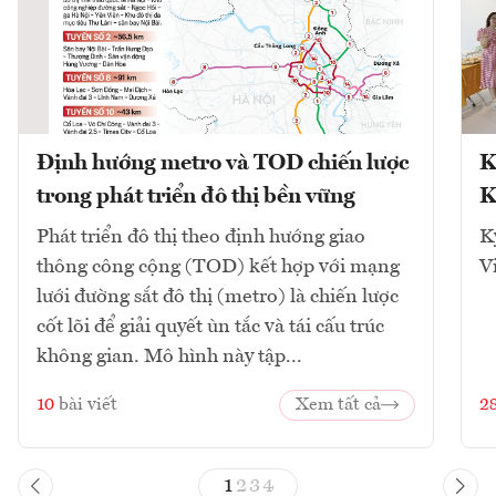
Định hướng metro và TOD chiến lược
K
trong phát triển đô thị bền vững
K
Phát triển đô thị theo định hướng giao
K
thông công cộng (TOD) kết hợp với mạng
V
lưới đường sắt đô thị (metro) là chiến lược
cốt lõi để giải quyết ùn tắc và tái cấu trúc
không gian. Mô hình này tập...
10
bài viết
Xem tất cả
2
1
2
3
4