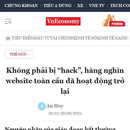
CHỨNG KHOÁN
TIÊU & DÙNG
XE
VNE TV
TECH CO
TIÊU ĐIỂM
ĐẦU TƯ
TÀI CHÍNH
KINH TẾ SỐ
KINH TẾ XANH
THẾ GIỚI
Không phải bị “hack”, hàng nghìn
website toàn cầu đã hoạt động trở
lại
An Huy
A
10:22, 09/06/2021
Nguyên nhân của gián đoạn bất thường