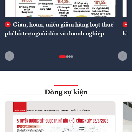
Giãn, hoãn, miễn giảm hàng loạt thuế
phí hỗ trợ người dân và doanh nghiệp
kin
Dòng sự kiện