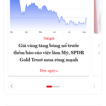
Thế giới
Giá vàng tăng bùng nổ trước
Chí
thềm báo cáo việc làm Mỹ, SPDR
đã 
Gold Trust mua ròng mạnh
Đọc ngay