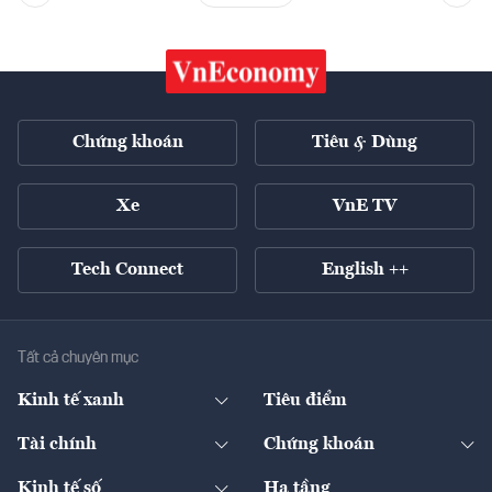
Chứng khoán
Tiêu & Dùng
Xe
VnE TV
Tech Connect
English ++
Tất cả chuyên mục
Kinh tế xanh
Tiêu điểm
Chuyển động xanh
Tài chính
Chứng khoán
Pháp lý
Ngân hàng
Doanh nghiệp niêm yết
Kinh tế số
Hạ tầng