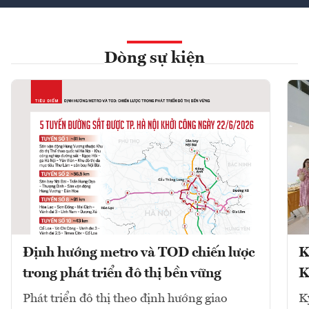
Dòng sự kiện
Định hướng metro và TOD chiến lược
K
trong phát triển đô thị bền vững
K
Phát triển đô thị theo định hướng giao
K