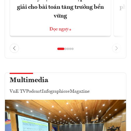
giải cho bài toán tăng trưởng bền
phẩ
vững
Đọc ngay
Multimedia
VnE TV
Podcast
Infographics
eMagazine