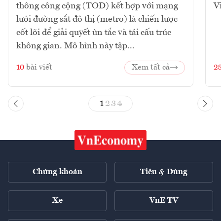
thông công cộng (TOD) kết hợp với mạng
V
lưới đường sắt đô thị (metro) là chiến lược
cốt lõi để giải quyết ùn tắc và tái cấu trúc
không gian. Mô hình này tập...
10
bài viết
Xem tất cả
2
1
2
3
4
Chứng khoán
Tiêu & Dùng
Xe
VnE TV