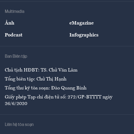
Doanh nghiệp
Địa phương
Thị trường
Bảo hiểm
Multimedia
Sự kiện
Nhân lực
Ảnh
eMagazine
Đẹp +
An sinh
Podcast
Infographics
Giải trí
Y tế
Nhà
Ban Biên tập
Ẩm thực
Chủ tịch HĐBT: TS. Chử Văn Lâm
Tổng biên tập: Chử Thị Hạnh
Tổng thư ký tòa soạn: Đào Quang Bính
Giấy phép Tạp chí điện tử số: 272/GP-BTTTT ngày
26/6/2020
Liên hệ tòa soạn