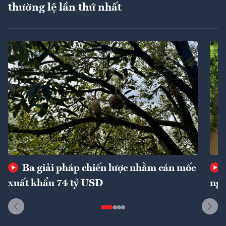
thường lệ lần thứ nhất
Ba giải pháp chiến lược nhằm cán mốc
xuất khẩu 74 tỷ USD
ngu