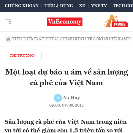
CHỨNG KHOÁN
TIÊU & DÙNG
XE
VNE TV
TECH CO
TIÊU ĐIỂM
ĐẦU TƯ
TÀI CHÍNH
KINH TẾ SỐ
KINH TẾ XANH
THỊ TRƯỜNG
Một loạt dự báo u ám về sản lượng
cà phê của Việt Nam
An Huy
A
09:03, 07/08/2012
Sản lượng cà phê của Việt Nam trong niên
vụ tới có thể giảm còn 1,3 triệu tấn so với