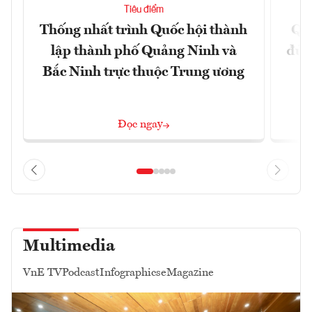
Tiêu điểm
Thống nhất trình Quốc hội thành
Qu
lập thành phố Quảng Ninh và
đủ 
Bắc Ninh trực thuộc Trung ương
Đọc ngay
Multimedia
VnE TV
Podcast
Infographics
eMagazine