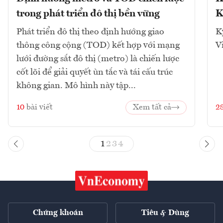
trong phát triển đô thị bền vững
K
Phát triển đô thị theo định hướng giao
K
thông công cộng (TOD) kết hợp với mạng
V
lưới đường sắt đô thị (metro) là chiến lược
cốt lõi để giải quyết ùn tắc và tái cấu trúc
không gian. Mô hình này tập...
10
bài viết
Xem tất cả
2
1
2
3
4
Chứng khoán
Tiêu & Dùng