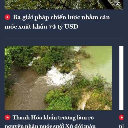
Ba giải pháp chiến lược nhằm cán
mốc xuất khẩu 74 tỷ USD
Thanh Hóa khẩn trương làm rõ
nguyên nhân nước suối Xú đổi màu
phí