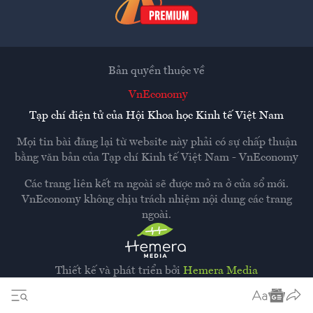
Bản quyền thuộc về
VnEconomy
Tạp chí điện tử của Hội Khoa học Kinh tế Việt Nam
Mọi tin bài đăng lại từ website này phải có sự chấp thuận
bằng văn bản của
Tạp chí Kinh tế Việt Nam - VnEconomy
Các trang liên kết ra ngoài sẽ được mở ra ở cửa sổ mới.
VnEconomy không chịu trách nhiệm nội dung các trang
ngoài.
Thiết kế và phát triển bởi
Hemera Media
Dựa trên nền tảng
Hemera AI CMS