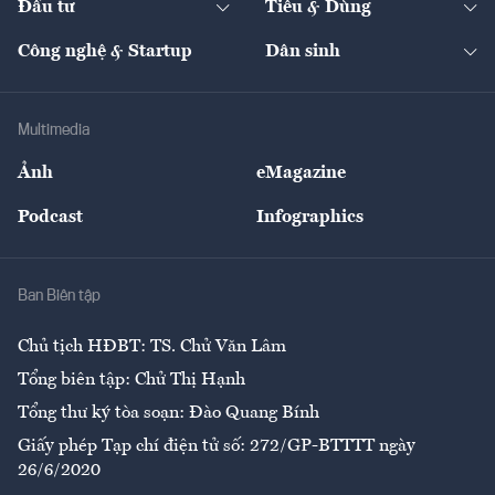
Đầu tư
Tiêu & Dùng
Quản trị số
Cafe BĐS
Thị trường
Kinh doanh
Kết nối
Tạp chí kinh tế Việt Nam
eMagazine
Nhà đầu tư
Du lịch
Công nghệ & Startup
Dân sinh
Tư vấn
Nông sản
Doanh nhân
Tư vấn Tiêu & Dùng
Infographics
Hạ tầng
Sức khỏe
Khung pháp lý
Doanh nghiệp
Địa phương
Thị trường
Bảo hiểm
Multimedia
Sự kiện
Nhân lực
Ảnh
eMagazine
Đẹp +
An sinh
Podcast
Infographics
Giải trí
Y tế
Nhà
Ban Biên tập
Ẩm thực
Chủ tịch HĐBT: TS. Chử Văn Lâm
Tổng biên tập: Chử Thị Hạnh
Tổng thư ký tòa soạn: Đào Quang Bính
Giấy phép Tạp chí điện tử số: 272/GP-BTTTT ngày
26/6/2020