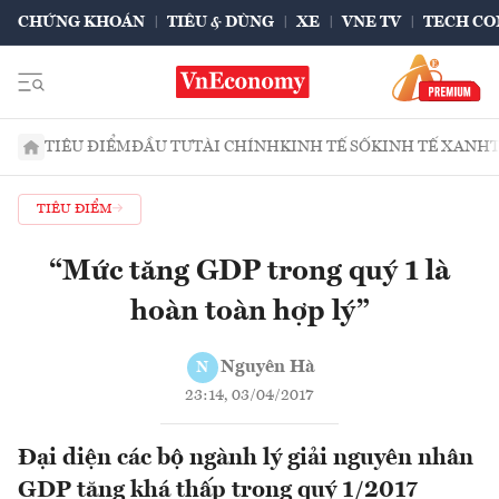
CHỨNG KHOÁN
TIÊU & DÙNG
XE
VNE TV
TECH CO
TIÊU ĐIỂM
ĐẦU TƯ
TÀI CHÍNH
KINH TẾ SỐ
KINH TẾ XANH
TIÊU ĐIỂM
“Mức tăng GDP trong quý 1 là
hoàn toàn hợp lý”
Nguyên Hà
N
23:14, 03/04/2017
Đại diện các bộ ngành lý giải nguyên nhân
GDP tăng khá thấp trong quý 1/2017