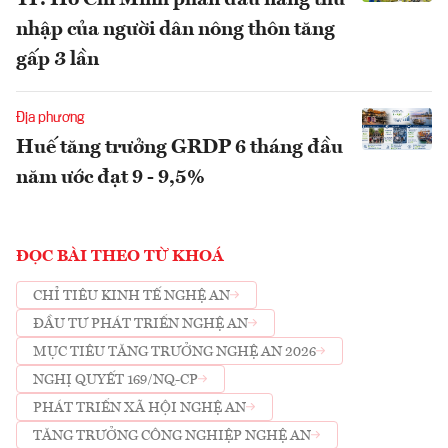
TP. Hồ Chí Minh phấn đấu nâng thu
nhập của người dân nông thôn tăng
gấp 3 lần
Địa phương
Huế tăng trưởng GRDP 6 tháng đầu
năm ước đạt 9 - 9,5%
ĐỌC BÀI THEO TỪ KHOÁ
CHỈ TIÊU KINH TẾ NGHỆ AN
ĐẦU TƯ PHÁT TRIỂN NGHỆ AN
MỤC TIÊU TĂNG TRƯỞNG NGHỆ AN 2026
NGHỊ QUYẾT 169/NQ-CP
PHÁT TRIỂN XÃ HỘI NGHỆ AN
TĂNG TRƯỞNG CÔNG NGHIỆP NGHỆ AN