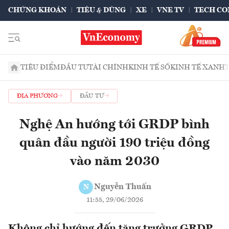
CHỨNG KHOÁN
TIÊU & DÙNG
XE
VNE TV
TECH CO
TIÊU ĐIỂM
ĐẦU TƯ
TÀI CHÍNH
KINH TẾ SỐ
KINH TẾ XANH
ĐỊA PHƯƠNG
ĐẦU TƯ
Nghệ An hướng tới GRDP bình
quân đầu người 190 triệu đồng
vào năm 2030
Nguyễn Thuấn
N
11:55, 29/06/2026
Không chỉ hướng đến tăng trưởng GRDP