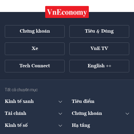
Chứng khoán
Tiêu & Dùng
Xe
VnE TV
Tech Connect
English ++
Tất cả chuyên mục
Kinh tế xanh
Tiêu điểm
Chuyển động xanh
Tài chính
Chứng khoán
Pháp lý
Ngân hàng
Doanh nghiệp niêm yết
Kinh tế số
Hạ tầng
Thương hiệu xanh
Thị trường vốn
Thị trường