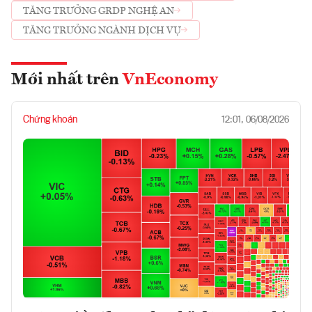
TĂNG TRƯỞNG GRDP NGHỆ AN
TĂNG TRƯỞNG NGÀNH DỊCH VỤ
Mới nhất trên
VnEconomy
Chứng khoán
12:01, 06/08/2026