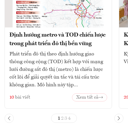
Định hướng metro và TOD chiến lược
K
trong phát triển đô thị bền vững
K
Phát triển đô thị theo định hướng giao
K
thông công cộng (TOD) kết hợp với mạng
V
lưới đường sắt đô thị (metro) là chiến lược
cốt lõi để giải quyết ùn tắc và tái cấu trúc
không gian. Mô hình này tập...
10
bài viết
Xem tất cả
2
1
2
3
4