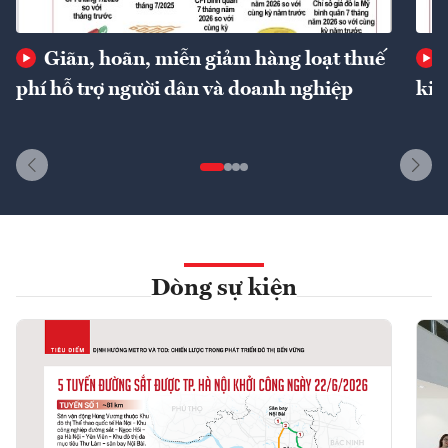
Giãn, hoãn, miễn giảm hàng loạt thuế
phí hỗ trợ người dân và doanh nghiệp
kin
Dòng sự kiện