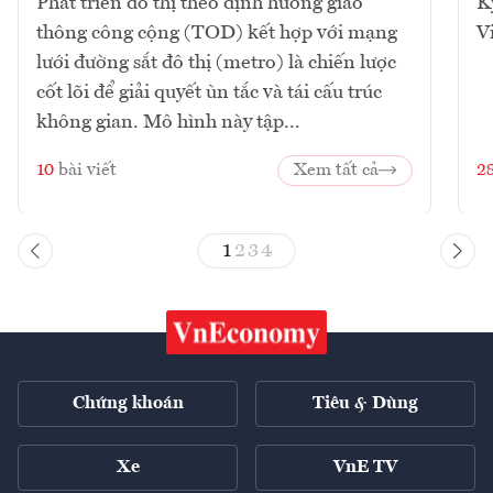
Phát triển đô thị theo định hướng giao
K
thông công cộng (TOD) kết hợp với mạng
V
lưới đường sắt đô thị (metro) là chiến lược
cốt lõi để giải quyết ùn tắc và tái cấu trúc
không gian. Mô hình này tập...
10
bài viết
Xem tất cả
2
1
2
3
4
Chứng khoán
Tiêu & Dùng
Xe
VnE TV