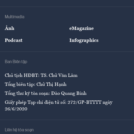
Tư vấn Tiêu & Dùng
Infographics
Hạ tầng
Sức khỏe
Khung pháp lý
Doanh nghiệp
Địa phương
Thị trường
Bảo hiểm
Multimedia
Sự kiện
Nhân lực
Ảnh
eMagazine
Đẹp +
An sinh
Podcast
Infographics
Giải trí
Y tế
Nhà
Ban Biên tập
Ẩm thực
Chủ tịch HĐBT: TS. Chử Văn Lâm
Tổng biên tập: Chử Thị Hạnh
Tổng thư ký tòa soạn: Đào Quang Bính
Giấy phép Tạp chí điện tử số: 272/GP-BTTTT ngày
26/6/2020
Liên hệ tòa soạn