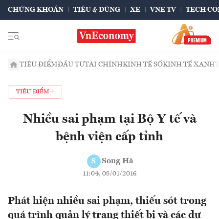
CHỨNG KHOÁN
TIÊU & DÙNG
XE
VNE TV
TECH CO
TIÊU ĐIỂM
ĐẦU TƯ
TÀI CHÍNH
KINH TẾ SỐ
KINH TẾ XANH
TIÊU ĐIỂM
Nhiều sai phạm tại Bộ Y tế và
bệnh viện cấp tỉnh
Song Hà
S
11:04, 08/01/2016
Phát hiện nhiều sai phạm, thiếu sót trong
quá trình quản lý trang thiết bị và các dự