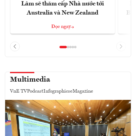
Lâm sẽ thăm cấp Nhà nước tới
lậ
Australia và New Zealand
Bắc
Đọc ngay
Multimedia
VnE TV
Podcast
Infographics
eMagazine