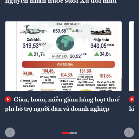
nguyên nhân nước suối Xú đổi màu
Giãn, hoãn, miễn giảm hàng loạt thuế
phí hỗ trợ người dân và doanh nghiệp
kin