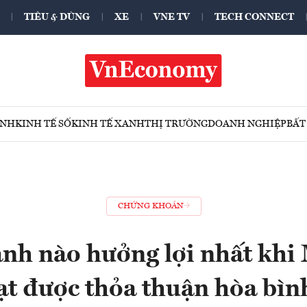
TIÊU & DÙNG
XE
VNE TV
TECH CONNECT
ÍNH
KINH TẾ SỐ
KINH TẾ XANH
THỊ TRƯỜNG
DOANH NGHIỆP
BẤT
CHỨNG KHOÁN
h nào hưởng lợi nhất khi 
ạt được thỏa thuận hòa bìn