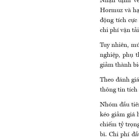
Nhận định về
Hormuz và hạ n
động tích cực
chi phí vận tả
Tuy nhiên, mứ
nghiệp, phụ t
giảm thành bi
Theo đánh giá
thông tin tích
Nhóm đầu tiên
kéo giảm giá 
chiếm tỷ trọn
bì. Chi phí đ