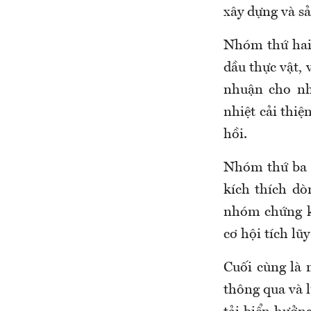
xây dựng và sả
Nhóm thứ hai 
dầu thực vật, 
nhuận cho nh
nhiệt cải thiệ
hồi.
Nhóm thứ ba l
kích thích dò
nhóm chứng kh
cơ hội tích lũy
Cuối cùng là 
thông qua và l