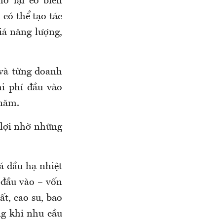
ở lại eo biển
 có thể tạo tác
iá năng lượng,
 và từng doanh
hi phí đầu vào
 năm.
 lợi nhờ những
á dầu hạ nhiệt
 đầu vào – vốn
t, cao su, bao
ng khi nhu cầu