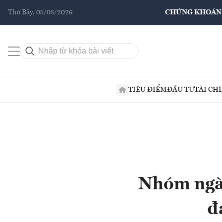
Thứ Bảy, 08/08/2026
CHỨNG KHOÁN
TIÊU ĐIỂM
ĐẦU TƯ
TÀI CH
Nhóm ngàn
đ