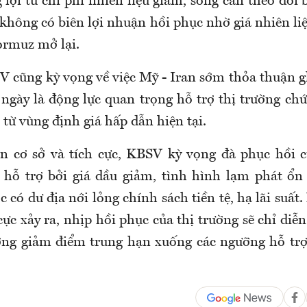
 lợi từ chi phí nhiên liệu giảm, song cần theo dõi
không có biên lợi nhuận hồi phục nhờ giá nhiên li
ormuz mở lại.
V cũng kỳ vọng về việc Mỹ - Iran sớm thỏa thuận
ngày là động lực quan trọng hỗ trợ thị trường ch
từ vùng định giá hấp dẫn hiện tại.
n cơ sở và tích cực, KBSV kỳ vọng đà phục hồi 
 hỗ trợ bởi giá dầu giảm, tình hình lạm phát ổ
có dư địa nới lỏng chính sách tiền tệ, hạ lãi suất.
cực xảy ra, nhịp hồi phục của thị trường sẽ chỉ diễ
ớng giảm điểm trung hạn xuống các ngưỡng hỗ trợ