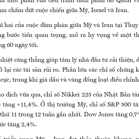
 là một phần của tiến trình đàm phán do Qatar v
ằm chấm dứt cuộc chiến giữa Mỹ, Israel và Iran.
ứ hai của cuộc đàm phán giữa Mỹ và Iran tại Thụy 
g bước tiến quan trọng, mở ra hy vọng về một t
ng 60 ngày tới.
hiệt căng thẳng giúp tâm lý nhà đầu tư cải thiện, 
 lại các tài sản rủi ro. Phần lớn các chỉ số chứng
cực, trong khi giá dầu và vàng đồng loạt điều chỉn
ao dịch vừa qua, chỉ số Nikkei 225 của Nhật Bản t
tăng +11,4%. Ở thị trường Mỹ, chỉ số S&P 500 t
 thứ 11 trong 12 tuần gần nhất. Dow Jones tăng 0,
ức tăng 2,4%.