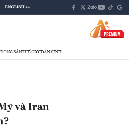
ENGLISH ++
 ĐỘNG SẢN
THẾ GIỚI
DÂN SINH
Mỹ và Iran
h?