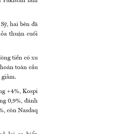
à Pakistan làm
Sỹ, hai bên đã
hỏa thuận cuối
dòng tiền có xu
 khoán toàn cầu
h giảm.
ăng +4%, Kospi
ăng 0,9%, đánh
7%, còn Nasdaq