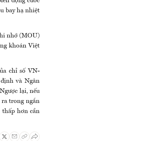
 biến động cước
ệu bay hạ nhiệt
 ghi nhớ (MOU)
ứng khoán Việt
của chỉ số VN-
n định và Ngân
 Ngược lại, nếu
n ra trong ngắn
 thấp hơn cần