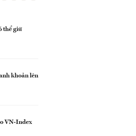
 thể giữ
hanh khoản lên
kéo VN-Index