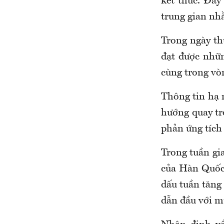
kết thúc. Đây
trung gian nh
Trong ngày th
đạt được nhữn
cùng trong vò
Thông tin hạ n
hướng quay trở
phản ứng tích 
Trong tuần gi
của Hàn Quốc 
dấu tuần tăng
dẫn đầu với m