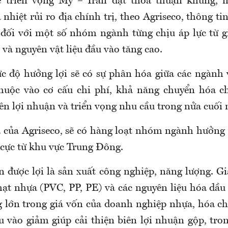
 triển vọng Mỹ – Iran đạt thỏa thuận khung, m
hiệt rủi ro địa chính trị, theo Agriseco, thông tin
 đối với một số nhóm ngành từng chịu áp lực từ g
i và nguyên vật liệu đầu vào tăng cao.
c độ hưởng lợi sẽ có sự phân hóa giữa các ngành
huộc vào cơ cấu chi phí, khả năng chuyển hóa c
ên lợi nhuận và triển vọng nhu cầu trong nửa cuối
 của Agriseco, sẽ có hàng loạt nhóm ngành hưởng
 cực từ khu vực Trung Đông.
 được lợi là sản xuất công nghiệp, năng lượng. Gi
hạt nhựa (PVC, PP, PE) và các nguyên liệu hóa dầu
g lớn trong giá vốn của doanh nghiệp nhựa, hóa chấ
ầu vào giảm giúp cải thiện biên lợi nhuận gộp, tro