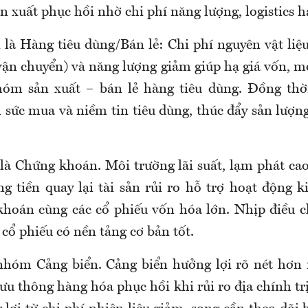
n xuất phục hồi nhờ chi phí năng lượng, logistics h
là Hàng tiêu dùng/Bán lẻ: Chi phí nguyên vật liệu
vận chuyển) và năng lượng giảm giúp hạ giá vốn, m
óm sản xuất – bán lẻ hàng tiêu dùng. Đồng thờ
n sức mua và niềm tin tiêu dùng, thúc đẩy sản lượn
à Chứng khoán. Môi trường lãi suất, lạm phát cao
ng tiền quay lại tài sản rủi ro hỗ trợ hoạt động 
oán cùng các cổ phiếu vốn hóa lớn. Nhịp điều c
 cổ phiếu có nền tảng cơ bản tốt.
nhóm Cảng biển. Cảng biển hưởng lợi rõ nét hơn
ưu thông hàng hóa phục hồi khi rủi ro địa chính tr