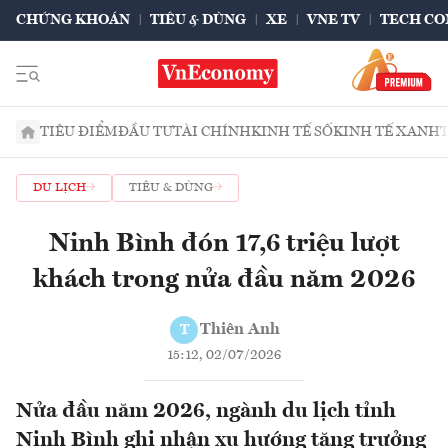
CHỨNG KHOÁN
TIÊU & DÙNG
XE
VNE TV
TECH CO
TIÊU ĐIỂM
ĐẦU TƯ
TÀI CHÍNH
KINH TẾ SỐ
KINH TẾ XANH
DU LỊCH
TIÊU & DÙNG
Ninh Bình đón 17,6 triệu lượt
khách trong nửa đầu năm 2026
Thiên Anh
T
15:12, 02/07/2026
Nửa đầu năm 2026, ngành du lịch tỉnh
Ninh Bình ghi nhận xu hướng tăng trưởng