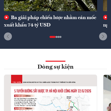
Ba giải pháp chiến lược nhằm cán mốc
xuất khẩu 74 tỷ USD
ngu
Dòng sự kiện