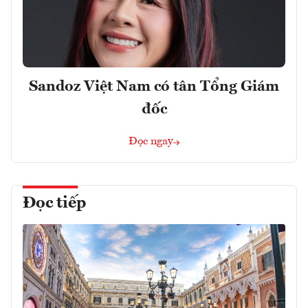
Sandoz Việt Nam có tân Tổng Giám
đốc
Đọc ngay
Đọc tiếp