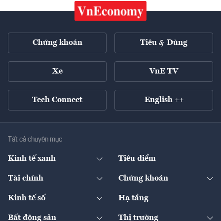
Chứng khoán
Tiêu & Dùng
Xe
VnE TV
Tech Connect
English ++
Tất cả chuyên mục
Kinh tế xanh
Tiêu điểm
Chuyển động xanh
Tài chính
Chứng khoán
Pháp lý
Ngân hàng
Doanh nghiệp niêm yết
Kinh tế số
Hạ tầng
Thương hiệu xanh
Thị trường vốn
Thị trường
Sản phẩm - Thị trường
Bất động sản
Thị trường