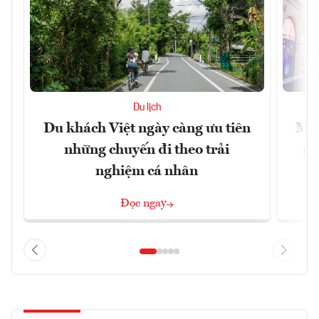
Du lịch
Du khách Việt ngày càng ưu tiên
Mac
những chuyến đi theo trải
mu
nghiệm cá nhân
Đọc ngay