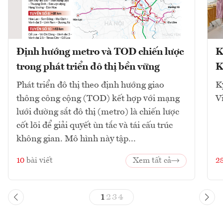
Định hướng metro và TOD chiến lược
K
trong phát triển đô thị bền vững
K
Phát triển đô thị theo định hướng giao
K
thông công cộng (TOD) kết hợp với mạng
V
lưới đường sắt đô thị (metro) là chiến lược
cốt lõi để giải quyết ùn tắc và tái cấu trúc
không gian. Mô hình này tập...
10
bài viết
Xem tất cả
2
1
2
3
4