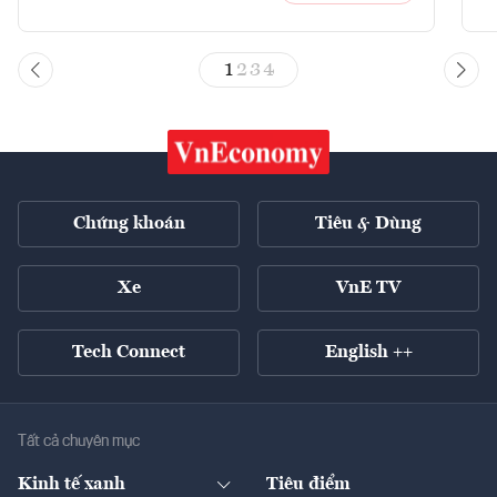
1
2
3
4
Chứng khoán
Tiêu & Dùng
Xe
VnE TV
Tech Connect
English ++
Tất cả chuyên mục
Kinh tế xanh
Tiêu điểm