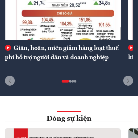
Giãn, hoãn, miễn giảm hàng loạt thuế
phí hỗ trợ người dân và doanh nghiệp
kin
Dòng sự kiện