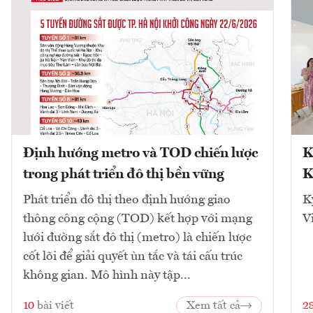
Định hướng metro và TOD chiến lược
K
trong phát triển đô thị bền vững
K
Phát triển đô thị theo định hướng giao
K
thông công cộng (TOD) kết hợp với mạng
V
lưới đường sắt đô thị (metro) là chiến lược
cốt lõi để giải quyết ùn tắc và tái cấu trúc
không gian. Mô hình này tập...
10
bài viết
Xem tất cả
2