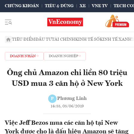
CHỨNG KHOÁN
TIÊU & DÙNG
XE
VNE TV
TECH CO
TIÊU ĐIỂM
ĐẦU TƯ
TÀI CHÍNH
KINH TẾ SỐ
KINH TẾ XANH
DOANH NHÂN
DOANH NGHIỆP
Ông chủ Amazon chi liền 80 triệu
USD mua 3 căn hộ ở New York
Phương Linh
P
14:55, 05/06/2019
Việc Jeff Bezos mua các căn hộ tại New
York được cho là dấu hiệu Amazon sẽ tăng