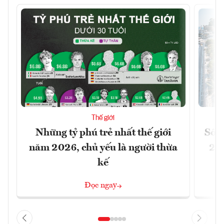
Thế giới
Những tỷ phú trẻ nhất thế giới
Số n
năm 2026, chủ yếu là người thừa
26%
kế
Đọc ngay