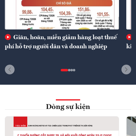
Giãn, hoãn, miễn giảm hàng loạt thuế
phí hỗ trợ người dân và doanh nghiệp
kin
Dòng sự kiện