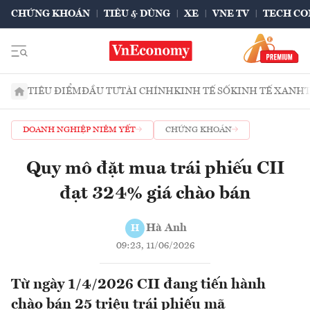
CHỨNG KHOÁN
TIÊU & DÙNG
XE
VNE TV
TECH CO
TIÊU ĐIỂM
ĐẦU TƯ
TÀI CHÍNH
KINH TẾ SỐ
KINH TẾ XANH
DOANH NGHIỆP NIÊM YẾT
CHỨNG KHOÁN
Quy mô đặt mua trái phiếu CII
đạt 324% giá chào bán
Hà Anh
H
09:23, 11/06/2026
Từ ngày 1/4/2026 CII đang tiến hành
chào bán 25 triệu trái phiếu mã