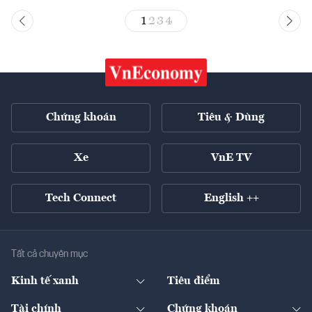
1
2
3
4
Chứng khoán
Tiêu & Dùng
Xe
VnE TV
Tech Connect
English ++
Tất cả chuyên mục
Kinh tế xanh
Tiêu điểm
Chuyển động xanh
Tài chính
Chứng khoán