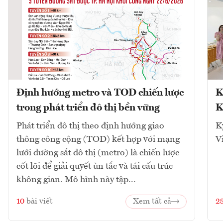
Định hướng metro và TOD chiến lược
K
trong phát triển đô thị bền vững
K
Phát triển đô thị theo định hướng giao
K
thông công cộng (TOD) kết hợp với mạng
V
lưới đường sắt đô thị (metro) là chiến lược
cốt lõi để giải quyết ùn tắc và tái cấu trúc
không gian. Mô hình này tập...
10
bài viết
Xem tất cả
2