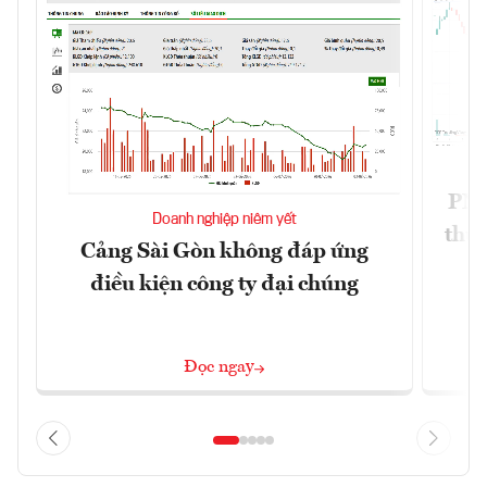
PNJ 
Doanh nghiệp niêm yết
thư
Cảng Sài Gòn không đáp ứng
điều kiện công ty đại chúng
Đọc ngay