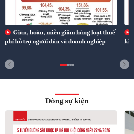
Giãn, hoãn, miễn giảm hàng loạt thuế
phí hỗ trợ người dân và doanh nghiệp
kin
Dòng sự kiện