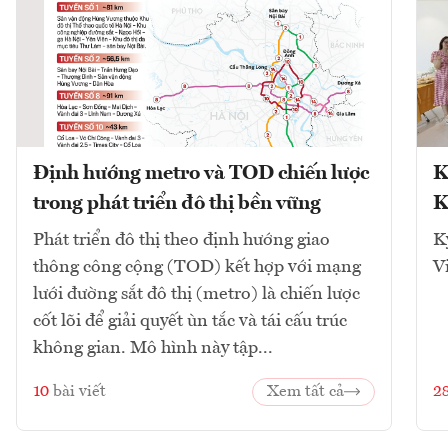
Định hướng metro và TOD chiến lược
K
trong phát triển đô thị bền vững
K
Phát triển đô thị theo định hướng giao
K
thông công cộng (TOD) kết hợp với mạng
V
lưới đường sắt đô thị (metro) là chiến lược
cốt lõi để giải quyết ùn tắc và tái cấu trúc
không gian. Mô hình này tập...
10
bài viết
Xem tất cả
2