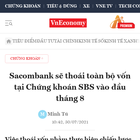
CHỨNG KHOÁN
TIÊU & DÙNG
XE
VNE TV
TECH CO
TIÊU ĐIỂM
ĐẦU TƯ
TÀI CHÍNH
KINH TẾ SỐ
KINH TẾ XANH
CHỨNG KHOÁN
Sacombank sẽ thoái toàn bộ vốn
tại Chứng khoán SBS vào đầu
tháng 8
Minh Tú
M
10:42, 30/07/2021
Việc thoái vốn nhằm thực hiện chiến lược