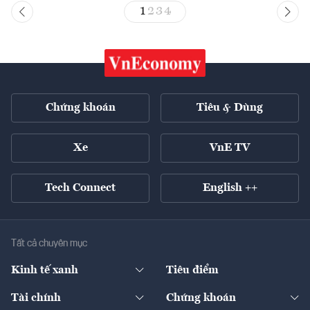
1
2
3
4
Chứng khoán
Tiêu & Dùng
Xe
VnE TV
Tech Connect
English ++
Tất cả chuyên mục
Kinh tế xanh
Tiêu điểm
Chuyển động xanh
Tài chính
Chứng khoán