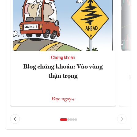
Chứng khoán
Blog chứng khoán: Vào vùng
V
thận trọng
ph
Đọc ngay