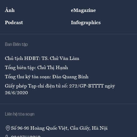
Sự kiện
Nhân lực
Ảnh
eMagazine
Đẹp +
An sinh
Podcast
Infographics
Giải trí
Y tế
Nhà
Ban Biên tập
Ẩm thực
Chủ tịch HĐBT: TS. Chử Văn Lâm
Tổng biên tập: Chử Thị Hạnh
Tổng thư ký tòa soạn: Đào Quang Bính
Giấy phép Tạp chí điện tử số: 272/GP-BTTTT ngày
26/6/2020
Liên hệ tòa soạn
Số 96-98 Hoàng Quốc Việt, Cầu Giấy, Hà Nội