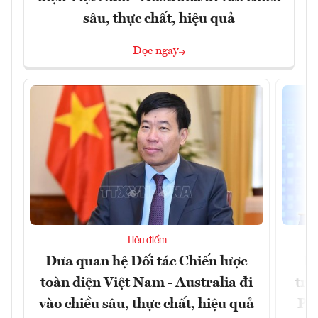
sâu, thực chất, hiệu quả
Đọc ngay
Tiêu điểm
Đưa quan hệ Đối tác Chiến lược
Ph
toàn diện Việt Nam - Australia đi
trự
vào chiều sâu, thực chất, hiệu quả
Phi