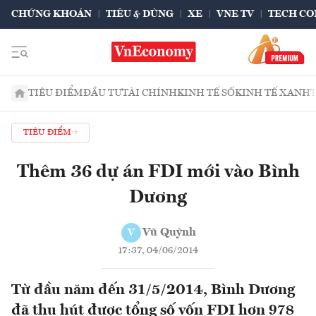
CHỨNG KHOÁN
TIÊU & DÙNG
XE
VNE TV
TECH CO
TIÊU ĐIỂM
ĐẦU TƯ
TÀI CHÍNH
KINH TẾ SỐ
KINH TẾ XANH
TIÊU ĐIỂM
Thêm 36 dự án FDI mới vào Bình
Dương
Vũ Quỳnh
V
17:37, 04/06/2014
Từ đầu năm đến 31/5/2014, Bình Dương
đã thu hút được tổng số vốn FDI hơn 978