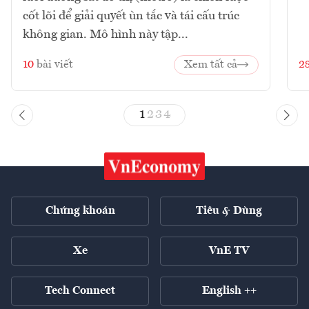
cốt lõi để giải quyết ùn tắc và tái cấu trúc
không gian. Mô hình này tập...
10
bài viết
Xem tất cả
2
1
2
3
4
Chứng khoán
Tiêu & Dùng
Xe
VnE TV
Tech Connect
English ++