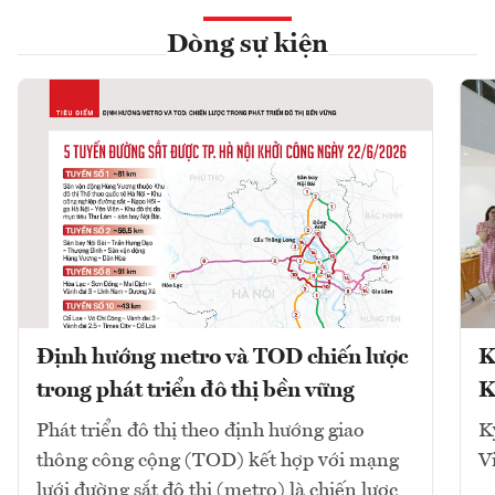
Dòng sự kiện
Định hướng metro và TOD chiến lược
K
trong phát triển đô thị bền vững
K
Phát triển đô thị theo định hướng giao
K
thông công cộng (TOD) kết hợp với mạng
V
lưới đường sắt đô thị (metro) là chiến lược