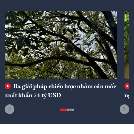
Ba giải pháp chiến lược nhằm cán mốc
xuất khẩu 74 tỷ USD
ngu