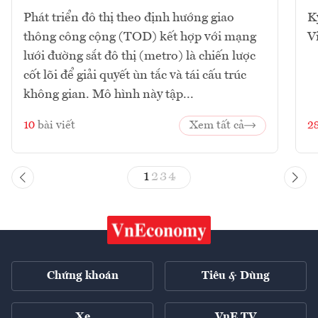
Phát triển đô thị theo định hướng giao
K
thông công cộng (TOD) kết hợp với mạng
V
lưới đường sắt đô thị (metro) là chiến lược
cốt lõi để giải quyết ùn tắc và tái cấu trúc
không gian. Mô hình này tập...
10
bài viết
Xem tất cả
2
1
2
3
4
Chứng khoán
Tiêu & Dùng
Xe
VnE TV