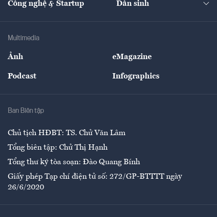
Công nghệ & Startup
Dân sinh
Tư vấn
Nông sản
Doanh nhân
Tư vấn Tiêu & Dùng
Infographics
Hạ tầng
Sức khỏe
Khung pháp lý
Doanh nghiệp
Địa phương
Thị trường
Bảo hiểm
Multimedia
Sự kiện
Nhân lực
Ảnh
eMagazine
Đẹp +
An sinh
Podcast
Infographics
Giải trí
Y tế
Nhà
Ban Biên tập
Ẩm thực
Chủ tịch HĐBT: TS. Chử Văn Lâm
Tổng biên tập: Chử Thị Hạnh
Tổng thư ký tòa soạn: Đào Quang Bính
Giấy phép Tạp chí điện tử số: 272/GP-BTTTT ngày
26/6/2020