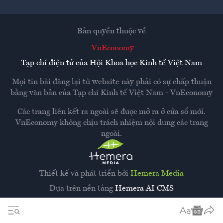
Bản quyền thuộc về
VnEconomy
Tạp chí điện tử của Hội Khoa học Kinh tế Việt Nam
Mọi tin bài đăng lại từ website này phải có sự chấp thuận
bằng văn bản của
Tạp chí Kinh tế Việt Nam - VnEconomy
Các trang liên kết ra ngoài sẽ được mở ra ở cửa sổ mới.
VnEconomy không chịu trách nhiệm nội dung các trang
ngoài.
Thiết kế và phát triển bởi
Hemera Media
Dựa trên nền tảng
Hemera AI CMS