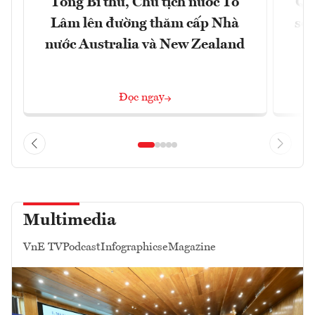
Tổng Bí thư, Chủ tịch nước Tô
Qu
Lâm lên đường thăm cấp Nhà
soá
nước Australia và New Zealand
Đọc ngay
Multimedia
VnE TV
Podcast
Infographics
eMagazine