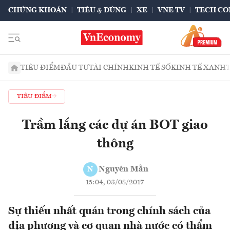
CHỨNG KHOÁN
TIÊU & DÙNG
XE
VNE TV
TECH CO
TIÊU ĐIỂM
ĐẦU TƯ
TÀI CHÍNH
KINH TẾ SỐ
KINH TẾ XANH
TIÊU ĐIỂM
Trầm lắng các dự án BOT giao
thông
Nguyên Mẫn
N
15:04, 03/08/2017
Sự thiếu nhất quán trong chính sách của
địa phương và cơ quan nhà nước có thẩm