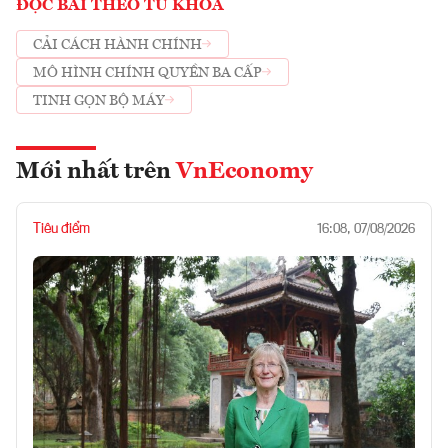
ĐỌC BÀI THEO TỪ KHOÁ
CẢI CÁCH HÀNH CHÍNH
MÔ HÌNH CHÍNH QUYỀN BA CẤP
TINH GỌN BỘ MÁY
Mới nhất trên
VnEconomy
Tiêu điểm
16:08, 07/08/2026