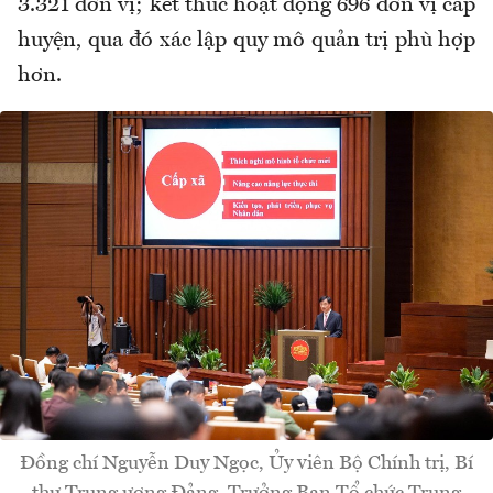
3.321 đơn vị; kết thúc hoạt động 696 đơn vị cấp
huyện, qua đó xác lập quy mô quản trị phù hợp
hơn.
Đồng chí Nguyễn Duy Ngọc, Ủy viên Bộ Chính trị, Bí
thư Trung ương Đảng, Trưởng Ban Tổ chức Trung