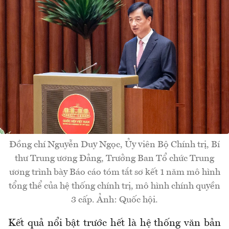
Đồng chí Nguyễn Duy Ngọc, Ủy viên Bộ Chính trị, Bí
thư Trung ương Đảng, Trưởng Ban Tổ chức Trung
ương trình bày Báo cáo tóm tắt sơ kết 1 năm mô hình
tổng thể của hệ thống chính trị, mô hình chính quyền
3 cấp. Ảnh: Quốc hội.
Kết quả nổi bật trước hết là hệ thống văn bản