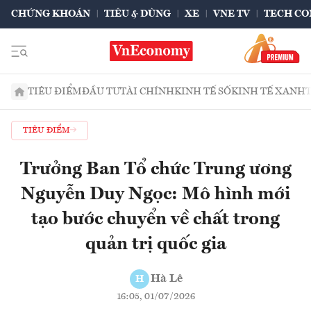
CHỨNG KHOÁN
TIÊU & DÙNG
XE
VNE TV
TECH CO
TIÊU ĐIỂM
ĐẦU TƯ
TÀI CHÍNH
KINH TẾ SỐ
KINH TẾ XANH
TIÊU ĐIỂM
Trưởng Ban Tổ chức Trung ương
Nguyễn Duy Ngọc: Mô hình mới
tạo bước chuyển về chất trong
quản trị quốc gia
Hà Lê
H
16:05, 01/07/2026