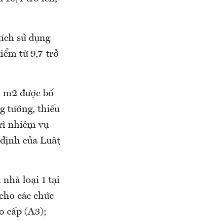
tích sử dụng
iểm từ 9,7 trở
15 m2 được bố
ng tướng, thiếu
ì nhiệm vụ
định của Luật
nhà loại 1 tại
 cho các chức
o cấp (A3);