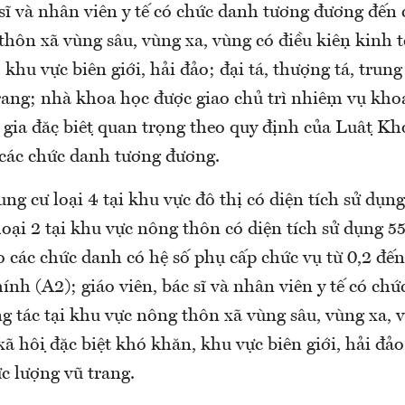
 sĩ và nhân viên y tế có chức danh tương đương đến 
ôn xã vùng sâu, vùng xa, vùng có điều kiện kinh tế 
 khu vực biên giới, hải đảo; đại tá, thượng tá, trung
ang; nhà khoa học được giao chủ trì nhiệm vụ kho
 gia đặc biệt quan trọng theo quy định của Luật Kh
 các chức danh tương đương.
ng cư loại 4 tại khu vực đô thị có diện tích sử dụn
oại 2 tại khu vực nông thôn có diện tích sử dụng 5
o các chức danh có hệ số phụ cấp chức vụ từ 0,2 đến
ính (A2); giáo viên, bác sĩ và nhân viên y tế có ch
 tác tại khu vực nông thôn xã vùng sâu, vùng xa, vù
- xã hội đặc biệt khó khăn, khu vực biên giới, hải đảo
ực lượng vũ trang.