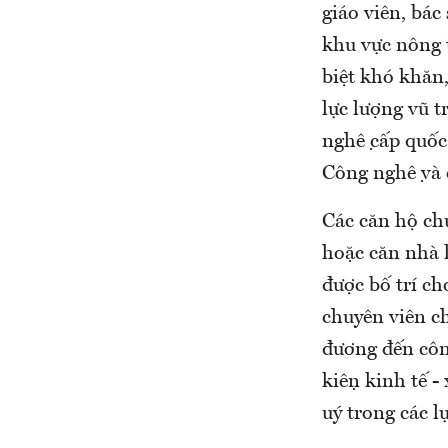
giáo viên, bác
khu vực nông th
biệt khó khăn,
lực lượng vũ tr
nghệ cấp quốc
Công nghệ và
Các căn hộ chu
hoặc căn nhà l
được bố trí ch
chuyên viên ch
đương đến công
kiện kinh tế 
uý trong các l