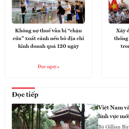
Không nợ thuế vẫn bị “chặn
Xây d
cửa” xuất cảnh nếu bỏ địa chỉ
thống
kinh doanh quá 120 ngày
tro
Đọc ngay
Đọc tiếp
Việt Nam và
lĩnh vực mớ
Bà Gillian Bir