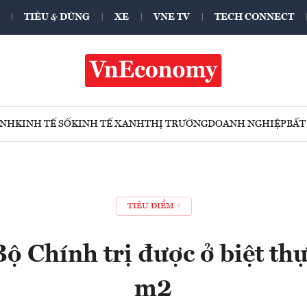
TIÊU & DÙNG
XE
VNE TV
TECH CONNECT
ÍNH
KINH TẾ SỐ
KINH TẾ XANH
THỊ TRƯỜNG
DOANH NGHIỆP
BẤT
TIÊU ĐIỂM
Bộ Chính trị được ở biệt th
m2