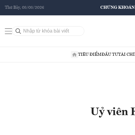
Thứ Bảy, 08/08/2026
CHỨNG KHOÁN
TIÊU ĐIỂM
ĐẦU TƯ
TÀI CH
Uỷ viên 