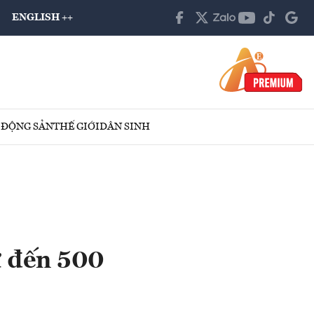
ENGLISH ++
 ĐỘNG SẢN
THẾ GIỚI
DÂN SINH
ự đến 500