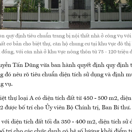
n quy định tiêu chuẩn trang bị nội thất nhà ở công vụ vớ
hất cơ bản cho biệt thự, căn hộ chung cư tại khu vực đô thị 
u đồng, với căn nhà ở khu vực nông thôn từ 75 - 120 triệu 
yễn Tấn Dũng vừa ban hành quyết định quy định 
g đó nêu rõ tiêu chuẩn diện tích sử dụng và định m
g vụ.
iệt thự loại A có diện tích đất từ 450 - 500 m2, diện
2 được bố trí cho Ủy viên Bộ Chính trị, Ban Bí thư.
B với diện tích đất tối đa 350 - 400 m2, diện tích sử 
 trí cho các chức danh có hệ số lương khởi điểm từ