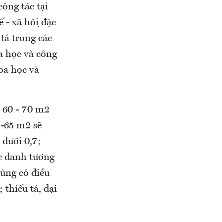
công tác tại
- xã hội đặc
 tá trong các
a học và công
oa học và
g 60 - 70 m2
5-65 m2 sẽ
 dưới 0,7;
ức danh tương
ng có điều
; thiếu tá, đại