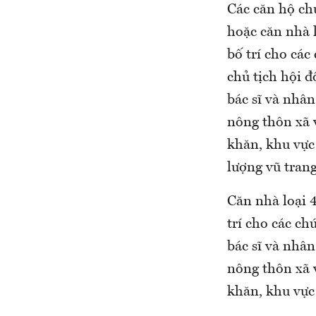
Các căn hộ chu
hoặc căn nhà l
bố trí cho cá
chủ tịch hội đ
bác sĩ và nhân
nông thôn xã vù
khăn, khu vực 
lượng vũ tran
Căn nhà loại 
trí cho các ch
bác sĩ và nhân
nông thôn xã vù
khăn, khu vực 