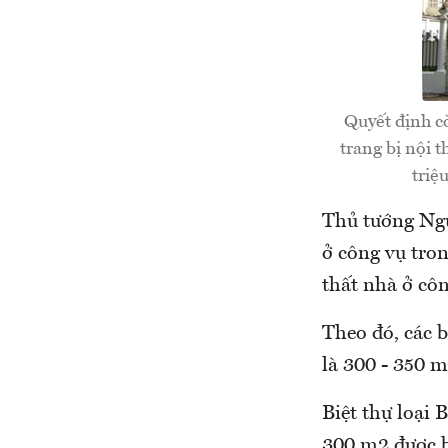
Quyết định cò
trang bị nội t
triệ
Thủ tướng Ngu
ở công vụ tron
thất nhà ở côn
Theo đó, các b
là 300 - 350 m
Biệt thự loại 
300 m2 được bố