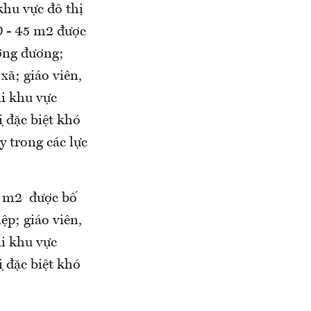
khu vực đô thị
0 - 45 m2 được
ương đương;
xã; giáo viên,
ại khu vực
̣i đặc biệt khó
y trong các lực
35 m2 được bố
ệp; giáo viên,
ại khu vực
̣i đặc biệt khó