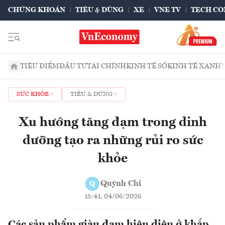
CHỨNG KHOÁN
TIÊU & DÙNG
XE
VNE TV
TECH CO
TIÊU ĐIỂM
ĐẦU TƯ
TÀI CHÍNH
KINH TẾ SỐ
KINH TẾ XANH
SỨC KHỎE
TIÊU & DÙNG
Xu hướng tăng đạm trong dinh
dưỡng tạo ra những rủi ro sức
khỏe
Quỳnh Chi
Q
15:41, 04/06/2026
Các sản phẩm giàu đạm hiện diện ở khắp