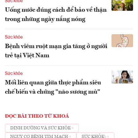
Sức khỏe
Uống nước đúng cách để bảo về thận
trong những ngày nắng nóng
Sức khỏe
Bệnh viêm ruột mạn gia tăng ở người
trẻ tại Việt Nam
Sức khỏe
Mối liên quan giữa thực phẩm siêu
chế biến và chứng "não sương mù"
ĐỌC BÀI THEO TỪ KHOÁ
DINH DƯỠNG VÀ SỨC KHỎE
NGUY CƠ BỆNH TIM MẠCH
SỨC KHỎE\