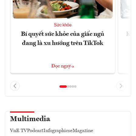
Sức khỏe
Bí quyết sức khỏe của giấc ngủ
Khá
đang là xu hướng trên TikTok
Đọc ngay
Multimedia
VnE TV
Podcast
Infographics
eMagazine