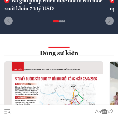
Ba giải pháp chiến lược nhằm cán mốc
xuất khẩu 74 tỷ USD
ngu
Dòng sự kiện