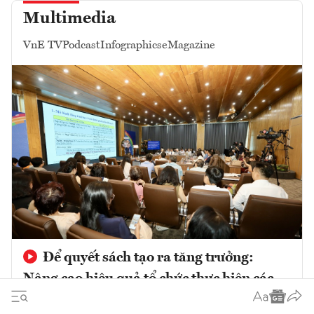
Multimedia
VnE TV
Podcast
Infographics
eMagazine
Để quyết sách tạo ra tăng trưởng:
Nâng cao hiệu quả tổ chức thực hiện các
chủ trương phát triển trong giai đoạn mới