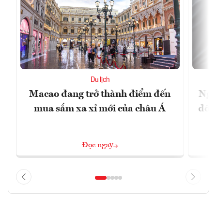
Du lịch
Macao đang trở thành điểm đến
Ngư
mua sắm xa xỉ mới của châu Á
đổi 
Đọc ngay