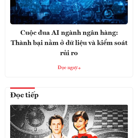
Cuộc đua AI ngành ngân hàng:
Thành bại nằm ở dữ liệu và kiểm soát
rủi ro
Đọc ngay
Đọc tiếp