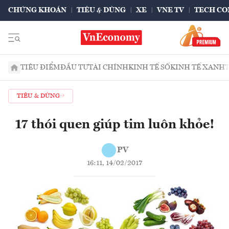
CHỨNG KHOÁN
TIÊU & DÙNG
XE
VNE TV
TECH CO
TIÊU ĐIỂM
ĐẦU TƯ
TÀI CHÍNH
KINH TẾ SỐ
KINH TẾ XANH
TIÊU & DÙNG
17 thói quen giúp tim luôn khỏe!
PV
16:11, 14/02/2017