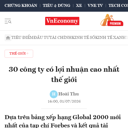
CHỨNG KHOÁN
TIÊU & DÙNG
XE
VNE TV
TECH CO
TIÊU ĐIỂM
ĐẦU TƯ
TÀI CHÍNH
KINH TẾ SỐ
KINH TẾ XANH
THẾ GIỚI
30 công ty có lợi nhuận cao nhất
thế giới
Hoài Thu
H
14:00, 01/07/2026
Dựa trên bảng xếp hạng Global 2000 mới
nhất của tạp chí Forbes và kết quả tài