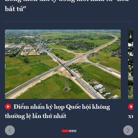
bất tử"
Điểm nhấn kỳ họp Quốc hội không
thường lệ lần thứ nhất
xuấ