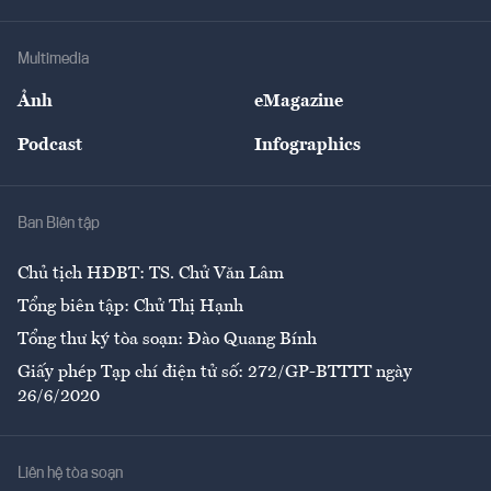
Hạ tầng
Sức khỏe
Khung pháp lý
Doanh nghiệp
Địa phương
Thị trường
Bảo hiểm
Multimedia
Sự kiện
Nhân lực
Ảnh
eMagazine
Đẹp +
An sinh
Podcast
Infographics
Giải trí
Y tế
Nhà
Ban Biên tập
Ẩm thực
Chủ tịch HĐBT: TS. Chử Văn Lâm
Tổng biên tập: Chử Thị Hạnh
Tổng thư ký tòa soạn: Đào Quang Bính
Giấy phép Tạp chí điện tử số: 272/GP-BTTTT ngày
26/6/2020
Liên hệ tòa soạn