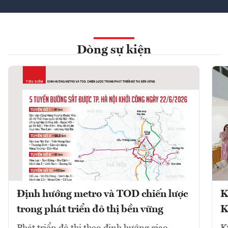
Dòng sự kiện
Định hướng metro và TOD chiến lược
K
trong phát triển đô thị bền vững
K
Phát triển đô thị theo định hướng giao
K