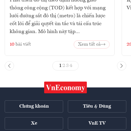
thông công cộng (TOD) kết hợp với mạng
V
lưới đường sắt đô thị (metro) là chiến lược
cốt lõi để giải quyết ùn tắc và tái cấu trúc
không gian. Mô hình này tập...
10
bài viết
Xem tất cả
2
1
2
3
4
Chứng khoán
Tiêu & Dùng
Xe
VnE TV