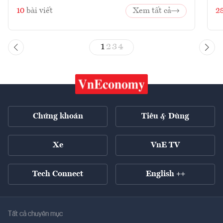
10
bài viết
Xem tất cả
2
1
2
3
4
Chứng khoán
Tiêu & Dùng
Xe
VnE TV
Tech Connect
English ++
Tất cả chuyên mục