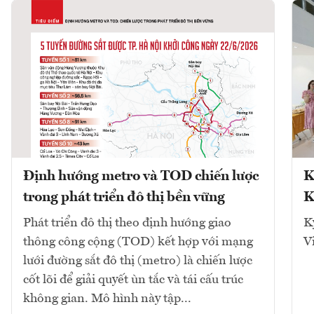
Định hướng metro và TOD chiến lược
K
trong phát triển đô thị bền vững
K
Phát triển đô thị theo định hướng giao
K
thông công cộng (TOD) kết hợp với mạng
V
lưới đường sắt đô thị (metro) là chiến lược
cốt lõi để giải quyết ùn tắc và tái cấu trúc
không gian. Mô hình này tập...