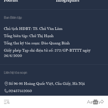
Podcast
Infographics
Giải trí
Y tế
Nhà
Ban Biên tập
Ẩm thực
Chủ tịch HĐBT: TS. Chử Văn Lâm
Tổng biên tập: Chử Thị Hạnh
Tổng thư ký tòa soạn: Đào Quang Bính
Giấy phép Tạp chí điện tử số: 272/GP-BTTTT ngày
26/6/2020
Liên hệ tòa soạn
Số 96-98 Hoàng Quốc Việt, Cầu Giấy, Hà Nội
02437552050
Liên hệ quảng cáo