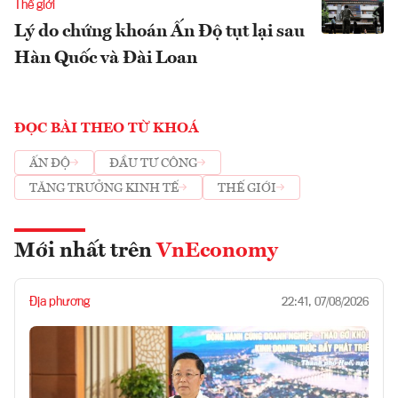
Thế giới
Lý do chứng khoán Ấn Độ tụt lại sau
Hàn Quốc và Đài Loan
ĐỌC BÀI THEO TỪ KHOÁ
ẤN ĐỘ
ĐẦU TƯ CÔNG
TĂNG TRƯỞNG KINH TẾ
THẾ GIỚI
Mới nhất trên
VnEconomy
Địa phương
22:41, 07/08/2026