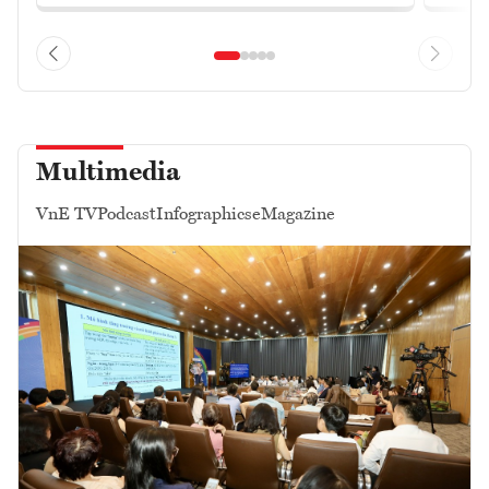
Multimedia
VnE TV
Podcast
Infographics
eMagazine