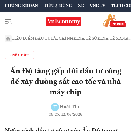
CHỨNG KHOÁN
TIÊU & DÙNG
XE
VNE TV
TECH CO
TIÊU ĐIỂM
ĐẦU TƯ
TÀI CHÍNH
KINH TẾ SỐ
KINH TẾ XANH
THẾ GIỚI
Ấn Độ tăng gấp đôi đầu tư công
để xây đường sắt cao tốc và nhà
máy chip
Hoài Thu
H
08:25, 12/06/2026
Ngân sách đầu tư công của Ấn Độ trong