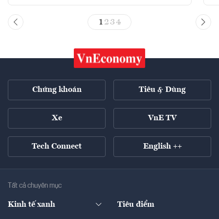
1
2
3
4
Chứng khoán
Tiêu & Dùng
Xe
VnE TV
Tech Connect
English ++
Tất cả chuyên mục
Kinh tế xanh
Tiêu điểm
Chuyển động xanh