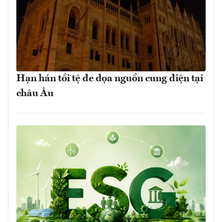
Hạn hán tồi tệ đe dọa nguồn cung điện tại
châu Âu