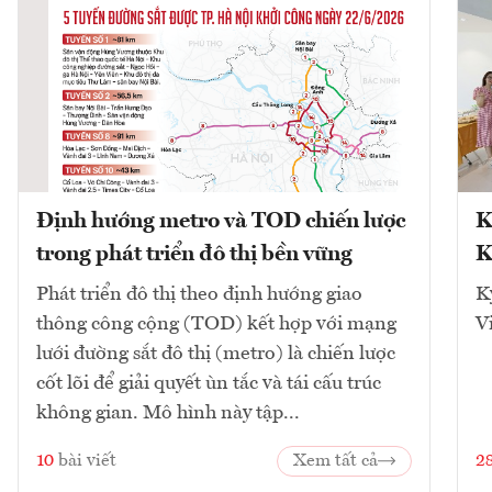
Định hướng metro và TOD chiến lược
K
trong phát triển đô thị bền vững
K
Phát triển đô thị theo định hướng giao
K
thông công cộng (TOD) kết hợp với mạng
V
lưới đường sắt đô thị (metro) là chiến lược
cốt lõi để giải quyết ùn tắc và tái cấu trúc
không gian. Mô hình này tập...
10
bài viết
Xem tất cả
2