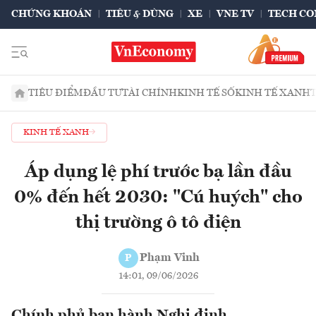
CHỨNG KHOÁN
TIÊU & DÙNG
XE
VNE TV
TECH CO
TIÊU ĐIỂM
ĐẦU TƯ
TÀI CHÍNH
KINH TẾ SỐ
KINH TẾ XANH
KINH TẾ XANH
Áp dụng lệ phí trước bạ lần đầu
0% đến hết 2030: "Cú huých" cho
thị trường ô tô điện
Phạm Vinh
P
14:01, 09/06/2026
Chính phủ ban hành Nghị định