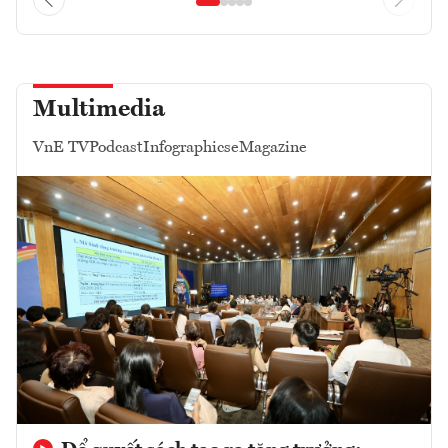
Multimedia
VnE TV
Podcast
Infographics
eMagazine