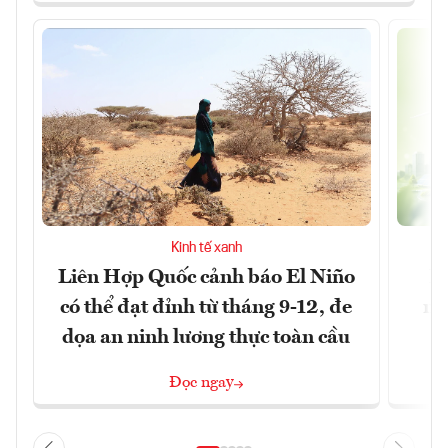
Kinh tế xanh
Liên Hợp Quốc cảnh báo El Niño
M
có thể đạt đỉnh từ tháng 9-12, đe
ng
dọa an ninh lương thực toàn cầu
Đọc ngay