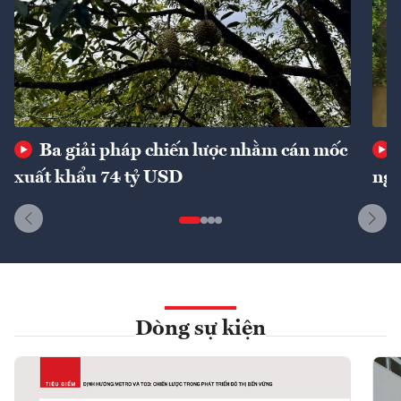
Ba giải pháp chiến lược nhằm cán mốc
xuất khẩu 74 tỷ USD
ngu
Dòng sự kiện