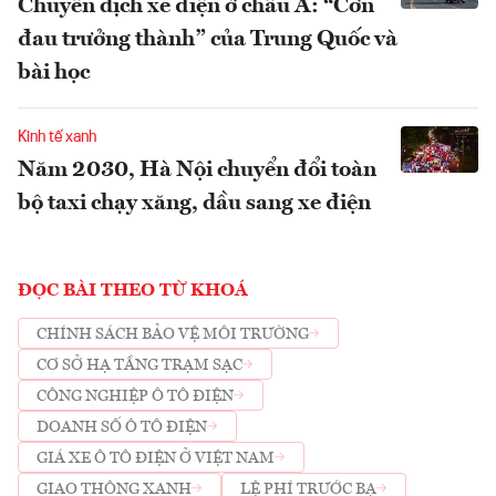
Chuyển dịch xe điện ở châu Á: “Cơn
đau trưởng thành” của Trung Quốc và
bài học
Kinh tế xanh
Năm 2030, Hà Nội chuyển đổi toàn
bộ taxi chạy xăng, dầu sang xe điện
ĐỌC BÀI THEO TỪ KHOÁ
CHÍNH SÁCH BẢO VỆ MÔI TRƯỜNG
CƠ SỞ HẠ TẦNG TRẠM SẠC
CÔNG NGHIỆP Ô TÔ ĐIỆN
DOANH SỐ Ô TÔ ĐIỆN
GIÁ XE Ô TÔ ĐIỆN Ở VIỆT NAM
GIAO THÔNG XANH
LỆ PHÍ TRƯỚC BẠ