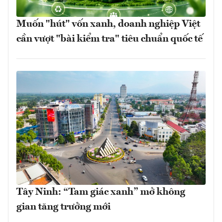
Muốn "hút" vốn xanh, doanh nghiệp Việt
cần vượt "bài kiểm tra" tiêu chuẩn quốc tế
Tây Ninh: “Tam giác xanh” mở không
gian tăng trưởng mới