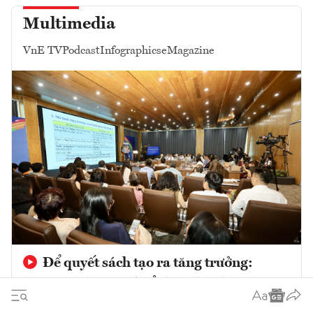
Multimedia
VnE TV
Podcast
Infographics
eMagazine
Để quyết sách tạo ra tăng trưởng:
Nâng cao hiệu quả tổ chức thực hiện các
chủ trương phát triển trong giai đoạn mới