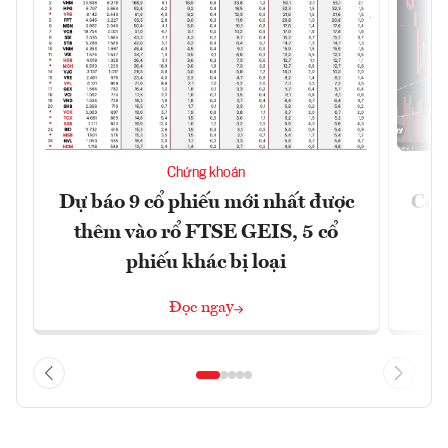
Chứng khoán
Dự báo 9 cổ phiếu mới nhất được
Có t
thêm vào rổ FTSE GEIS, 5 cổ
phiếu khác bị loại
Đọc ngay