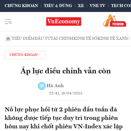
CHỨNG KHOÁN
TIÊU & DÙNG
XE
VNE TV
TECH CO
TIÊU ĐIỂM
ĐẦU TƯ
TÀI CHÍNH
KINH TẾ SỐ
KINH TẾ XANH
CHỨNG KHOÁN
Áp lực điều chỉnh vẫn còn
Hà Anh
H
22:41, 19/04/2023
Nỗ lực phục hồi từ 2 phiên đầu tuần đã
không được tiếp tục duy trì trong phiên
hôm nay khi chốt phiên VN-Index xác lập