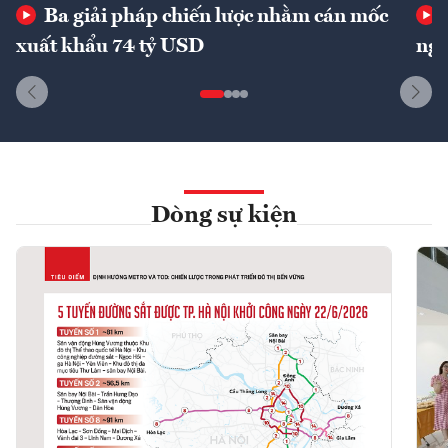
Ba giải pháp chiến lược nhằm cán mốc
xuất khẩu 74 tỷ USD
ngu
Dòng sự kiện