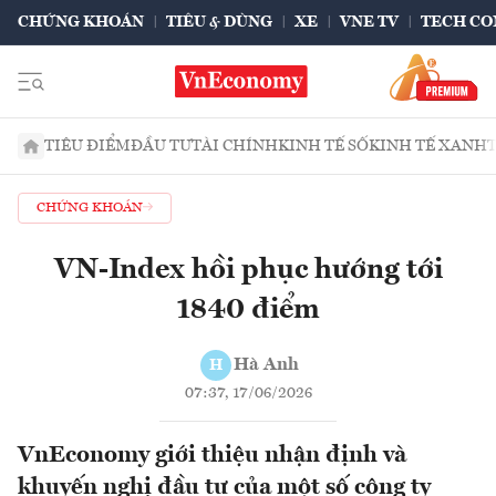
CHỨNG KHOÁN
TIÊU & DÙNG
XE
VNE TV
TECH CO
TIÊU ĐIỂM
ĐẦU TƯ
TÀI CHÍNH
KINH TẾ SỐ
KINH TẾ XANH
CHỨNG KHOÁN
VN-Index hồi phục hướng tới
1840 điểm
Hà Anh
H
07:37, 17/06/2026
VnEconomy giới thiệu nhận định và
khuyến nghị đầu tư của một số công ty