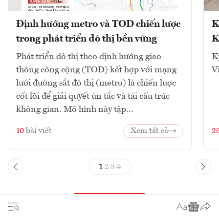
Định hướng metro và TOD chiến lược
K
trong phát triển đô thị bền vững
K
Phát triển đô thị theo định hướng giao
K
thông công cộng (TOD) kết hợp với mạng
V
lưới đường sắt đô thị (metro) là chiến lược
cốt lõi để giải quyết ùn tắc và tái cấu trúc
không gian. Mô hình này tập...
10
bài viết
Xem tất cả
2
1
2
3
4