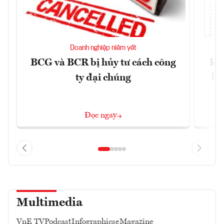
Doanh nghiệp niêm yết
BCG và BCR bị hủy tư cách công
Kh
ty đại chúng
ba
Đọc ngay
Multimedia
VnE TV
Podcast
Infographics
eMagazine