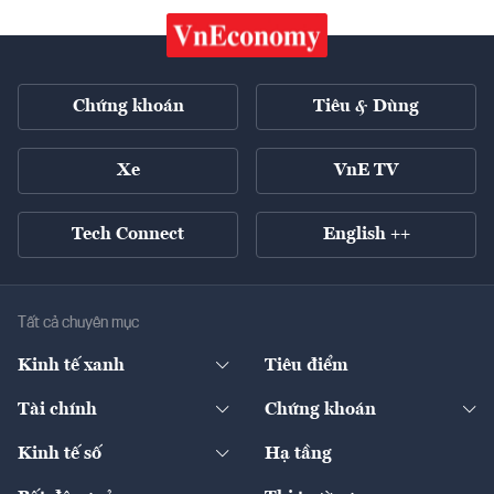
Chứng khoán
Tiêu & Dùng
Xe
VnE TV
Tech Connect
English ++
Tất cả chuyên mục
Kinh tế xanh
Tiêu điểm
Chuyển động xanh
Tài chính
Chứng khoán
Pháp lý
Ngân hàng
Doanh nghiệp niêm yết
Kinh tế số
Hạ tầng
Thương hiệu xanh
Thị trường vốn
Thị trường
Sản phẩm - Thị trường