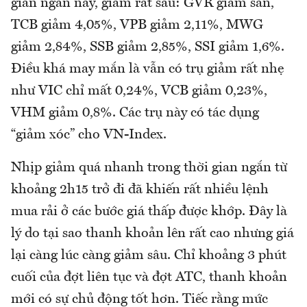
gian ngắn này, giảm rất sâu: GVR giảm sàn,
TCB giảm 4,05%, VPB giảm 2,11%, MWG
giảm 2,84%, SSB giảm 2,85%, SSI giảm 1,6%.
Điều khá may mắn là vẫn có trụ giảm rất nhẹ
như VIC chỉ mất 0,24%, VCB giảm 0,23%,
VHM giảm 0,8%. Các trụ này có tác dụng
“giảm xóc” cho VN-Index.
Nhịp giảm quá nhanh trong thời gian ngắn từ
khoảng 2h15 trở đi đã khiến rất nhiều lệnh
mua rải ở các bước giá thấp được khớp. Đây là
lý do tại sao thanh khoản lên rất cao nhưng giá
lại càng lúc càng giảm sâu. Chỉ khoảng 3 phút
cuối của đợt liên tục và đợt ATC, thanh khoản
mới có sự chủ động tốt hơn. Tiếc rằng mức