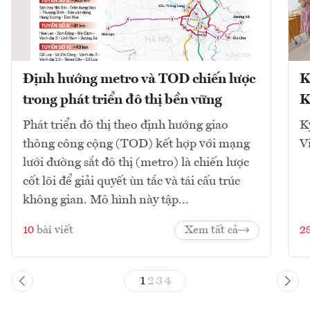
Định hướng metro và TOD chiến lược
K
trong phát triển đô thị bền vững
K
Phát triển đô thị theo định hướng giao
K
thông công cộng (TOD) kết hợp với mạng
V
lưới đường sắt đô thị (metro) là chiến lược
cốt lõi để giải quyết ùn tắc và tái cấu trúc
không gian. Mô hình này tập...
10
bài viết
Xem tất cả
2
1
2
3
4