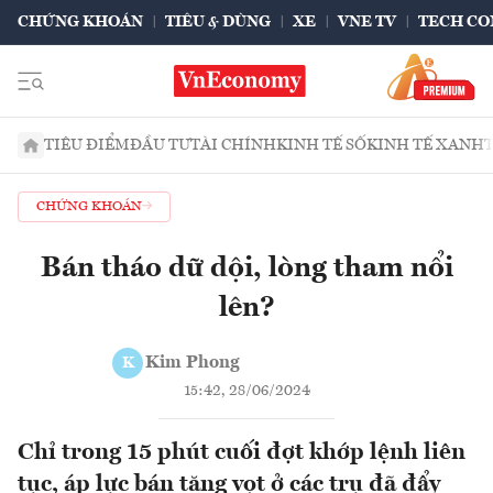
CHỨNG KHOÁN
TIÊU & DÙNG
XE
VNE TV
TECH CO
TIÊU ĐIỂM
ĐẦU TƯ
TÀI CHÍNH
KINH TẾ SỐ
KINH TẾ XANH
CHỨNG KHOÁN
Bán tháo dữ dội, lòng tham nổi
lên?
Kim Phong
K
15:42, 28/06/2024
Chỉ trong 15 phút cuối đợt khớp lệnh liên
tục, áp lực bán tăng vọt ở các trụ đã đẩy