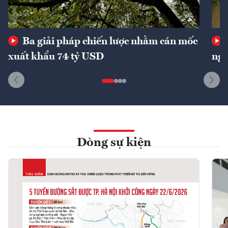
Ba giải pháp chiến lược nhằm cán mốc
xuất khẩu 74 tỷ USD
ngu
Dòng sự kiện