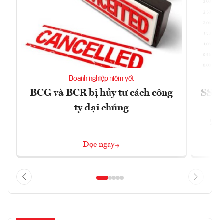
Doanh nghiệp niêm yết
BCG và BCR bị hủy tư cách công
SSI 
ty đại chúng
2/
Đọc ngay