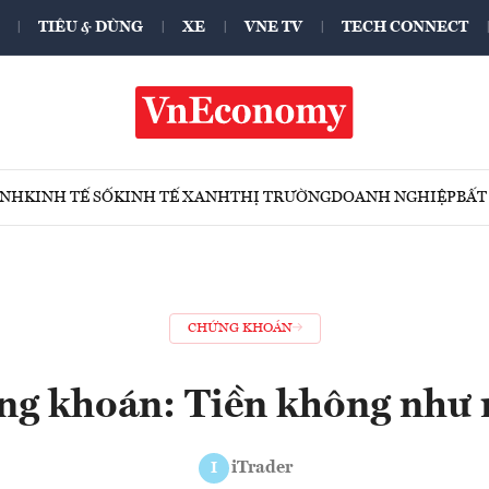
TIÊU & DÙNG
XE
VNE TV
TECH CONNECT
ÍNH
KINH TẾ SỐ
KINH TẾ XANH
THỊ TRƯỜNG
DOANH NGHIỆP
BẤT
CHỨNG KHOÁN
ng khoán: Tiền không như
iTrader
I