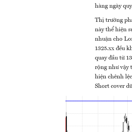
hàng ngày quyế
Thị trường ph
này thể hiện s
nhuận cho Lon
1325.xx đều k
quay đầu từ 13
rộng như vậy t
hiện chênh lệ
Short cover dữ