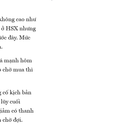
 không cao như
TC ở HSX nhưng
ước đây. Mức
n.
 giá mạnh hôm
độ chờ mua thì
g cố kịch bản
 lũy cuối
giảm có thanh
 chờ đợi.