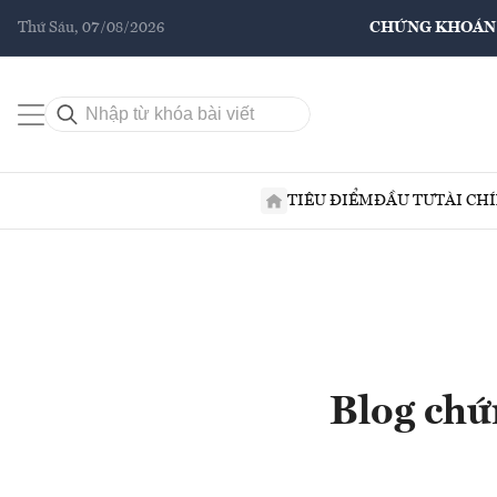
Thứ Sáu, 07/08/2026
CHỨNG KHOÁN
TIÊU ĐIỂM
ĐẦU TƯ
TÀI CH
Blog chứ