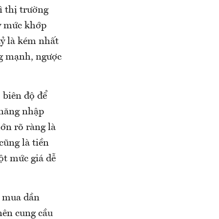
ì thị trường
ay mức khớp
tỷ là kém nhất
ng mạnh, ngược
 biên độ để
 năng nhập
ớn rõ ràng là
cũng là tiền
ột mức giá dễ
h mua dần
 nên cung cầu