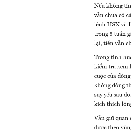
Nếu không tính
vẫn chưa có c
lệnh HSX và H
trong 5 tuần 
lại, tiền vẫn 
Trong tình hu
kiểm tra xem 
cuộc của dòng 
không đồng thu
suy yếu sau đó
kích thích lò
Vẫn giữ quan 
được theo vùng