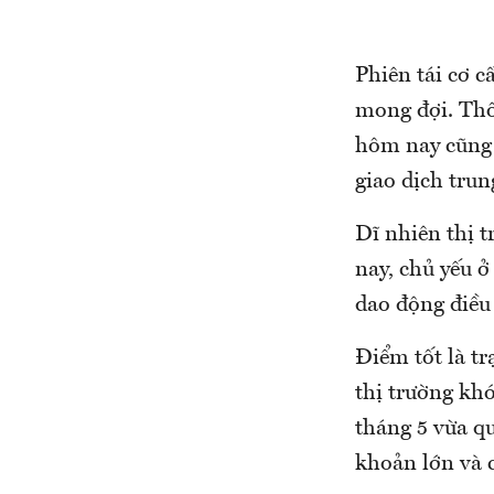
Phiên tái cơ 
mong đợi. Thô
hôm nay cũng 
giao dịch trun
Dĩ nhiên thị 
nay, chủ yếu ở
dao động điều
Điểm tốt là tr
thị trường khó
tháng 5 vừa q
khoản lớn và 