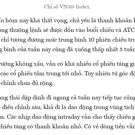
Chỉ số VN30-Index.
cấu hôm nay khá thất vọng, chủ yếu là thanh khoản
ng thường lệnh sẽ được dồn vào buổi chiều và A
chỉ tương đương mức trung bình 10 phiên chiều tr
g bình của tuần này cũng đã xuống thấp nhất 5 tuầ
trường không xấu, vẫn có khá nhiều cổ phiếu tăng
 các cổ phiếu tầm trung tới nhỏ. Tuy nhiên từ góc 
 chỉnh chưa đủ rộng.
ạng thái dập dình đi ngang cả tuần nay tiếp tục củn
 điều chỉnh sâu, khả dĩ là dao động trong vùng tích
ua. Các nhịp dao động intraday vẫn cho thấy chiều 
chiều tăng có thanh khoản nhỏ. Có vẻ dòng tiền vẫn