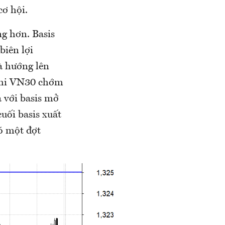
cơ hội.
g hơn. Basis
biên lợi
à hướng lên
 khi VN30 chớm
à với basis mở
uối basis xuất
ó một đợt