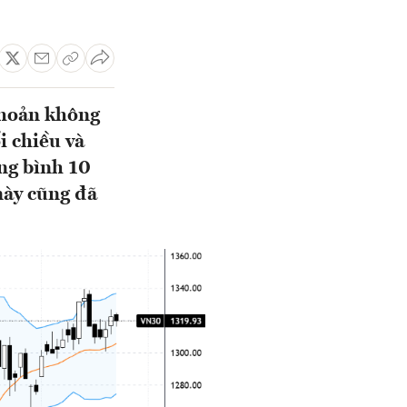
khoản không
i chiều và
ng bình 10
này cũng đã