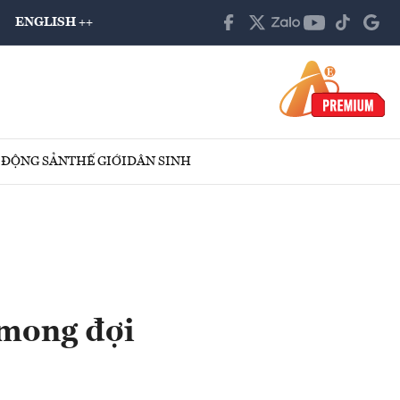
ENGLISH ++
 ĐỘNG SẢN
THẾ GIỚI
DÂN SINH
 mong đợi