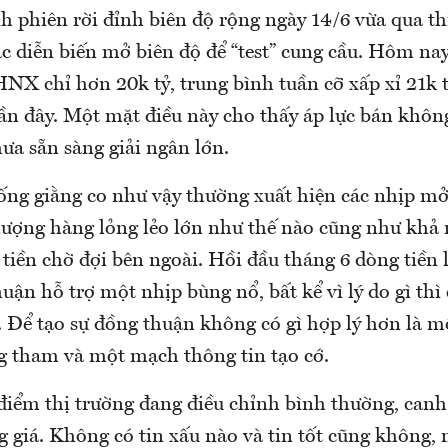
 phiên rời đỉnh biên độ rộng ngày 14/6 vừa qua th
ác diễn biến mở biên độ để “test” cung cầu. Hôm n
NX chỉ hơn 20k tỷ, trung bình tuần cỡ xấp xỉ 21k 
gần đây. Một mặt điều này cho thấy áp lực bán khô
chưa sẵn sàng giải ngân lớn.
ống giằng co như vậy thường xuất hiện các nhịp mở
lượng hàng lỏng lẻo lớn như thế nào cũng như khả
tiền chờ đợi bên ngoài. Hồi đầu tháng 6 dòng tiền l
ận hỗ trợ một nhịp bùng nổ, bất kể vì lý do gì thì 
. Để tạo sự đồng thuận không có gì hợp lý hơn là m
ng tham và một mạch thông tin tạo cớ.
điểm thị trường đang điều chỉnh bình thường, can
 giá. Không có tin xấu nào và tin tốt cũng không,