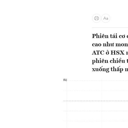
Phiên tái cơ
cao như mong
ATC ở HSX n
phiên chiều 
xuống thấp n