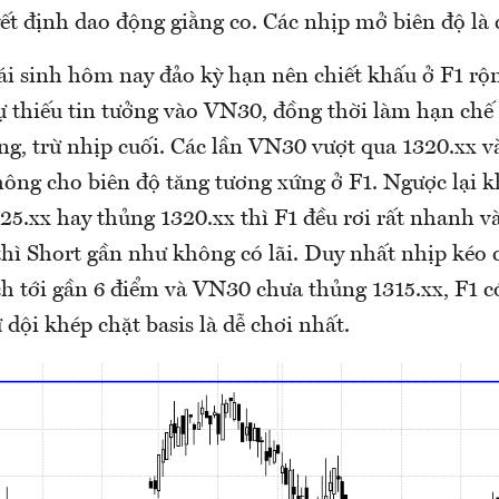
t định dao động giằng co. Các nhịp mở biên độ là 
ái sinh hôm nay đảo kỳ hạn nên chiết khấu ở F1 rộn
ự thiếu tin tưởng vào VN30, đồng thời làm hạn chế 
g, trừ nhịp cuối. Các lần VN30 vượt qua 1320.xx v
hông cho biên độ tăng tương xứng ở F1. Ngược lại
25.xx hay thủng 1320.xx thì F1 đều rơi rất nhanh v
hì Short gần như không có lãi. Duy nhất nhịp kéo c
ch tới gần 6 điểm và VN30 chưa thủng 1315.xx, F1 c
 dội khép chặt basis là dễ chơi nhất.