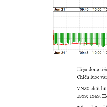
Hiện dòng tiề
Chiến lược vẫn
VN30 chốt hôm 
1339; 1349. Hỗ