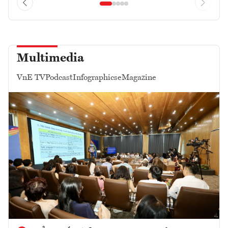
Multimedia
VnE TV
Podcast
Infographics
eMagazine