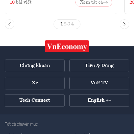
10
bài viết
Xem tất cả
2
1
2
3
4
Chứng khoán
Tiêu & Dùng
Xe
VnE TV
Tech Connect
English ++
Tất cả chuyên mục