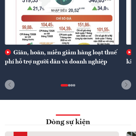
Giãn, hoãn, miễn giảm hàng loạt thuế
phí hỗ trợ người dân và doanh nghiệp
kin
Dòng sự kiện