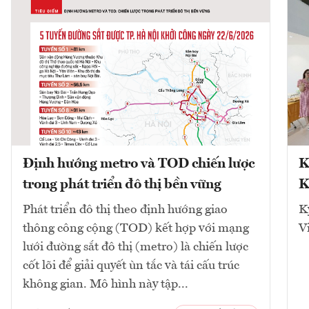
Định hướng metro và TOD chiến lược
K
trong phát triển đô thị bền vững
K
Phát triển đô thị theo định hướng giao
K
thông công cộng (TOD) kết hợp với mạng
V
lưới đường sắt đô thị (metro) là chiến lược
cốt lõi để giải quyết ùn tắc và tái cấu trúc
không gian. Mô hình này tập...