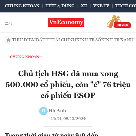
CHỨNG KHOÁN
TIÊU & DÙNG
XE
VNE TV
TECH CO
TIÊU ĐIỂM
ĐẦU TƯ
TÀI CHÍNH
KINH TẾ SỐ
KINH TẾ XANH
CHỨNG KHOÁN
Chủ tịch HSG đã mua xong
500.000 cổ phiếu, còn "ế" 76 triệu
cổ phiếu ESOP
Hà Anh
H
13:34, 09/10/2024
Trong thời gian từ ngày 9/9 đến