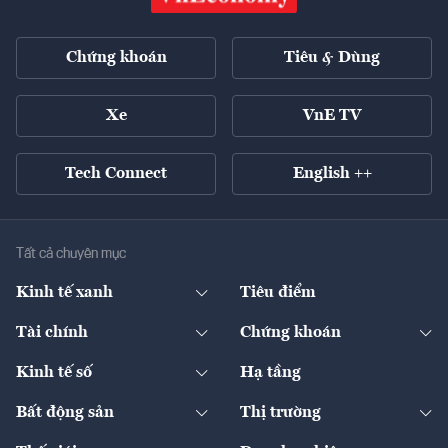
Chứng khoán
Tiêu & Dùng
Xe
VnE TV
Tech Connect
English ++
Tất cả chuyên mục
Kinh tế xanh
Tiêu điểm
Chuyển động xanh
Tài chính
Chứng khoán
Pháp lý
Ngân hàng
Doanh nghiệp niêm yết
Kinh tế số
Hạ tầng
Thương hiệu xanh
Thị trường vốn
Thị trường
Sản phẩm - Thị trường
Bất động sản
Thị trường
Diễn đàn
Thuế
Đầu tư
Tài sản số
Chính sách
Xuất nhập khẩu