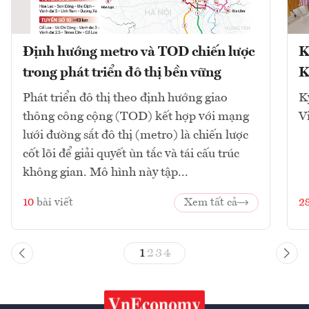
Định hướng metro và TOD chiến lược
K
trong phát triển đô thị bền vững
K
Phát triển đô thị theo định hướng giao
K
thông công cộng (TOD) kết hợp với mạng
V
lưới đường sắt đô thị (metro) là chiến lược
cốt lõi để giải quyết ùn tắc và tái cấu trúc
không gian. Mô hình này tập...
10
bài viết
Xem tất cả
2
1
2
3
4