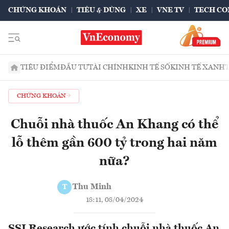
CHỨNG KHOÁN
TIÊU & DÙNG
XE
VNE TV
TECH CO
TIÊU ĐIỂM
ĐẦU TƯ
TÀI CHÍNH
KINH TẾ SỐ
KINH TẾ XANH
CHỨNG KHOÁN
Chuỗi nhà thuốc An Khang có thể
lỗ thêm gần 600 tỷ trong hai năm
nữa?
Thu Minh
T
18:11, 08/04/2024
SSI Research ước tính chuỗi nhà thuốc An