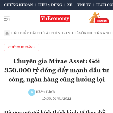
CHỨNG KHOÁN
TIÊU & DÙNG
XE
VNE TV
TECH CO
TIÊU ĐIỂM
ĐẦU TƯ
TÀI CHÍNH
KINH TẾ SỐ
KINH TẾ XANH
CHỨNG KHOÁN
Chuyên gia Mirae Asset: Gói
350.000 tỷ đồng đẩy mạnh đầu tư
công, ngân hàng cũng hưởng lợi
Kiều Linh
K
10:30, 05/01/2022
Dù quy mô gói kích thích kinh tế thay đổi