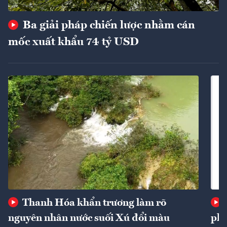
Ba giải pháp chiến lược nhằm cán
mốc xuất khẩu 74 tỷ USD
Thanh Hóa khẩn trương làm rõ
nguyên nhân nước suối Xú đổi màu
phí