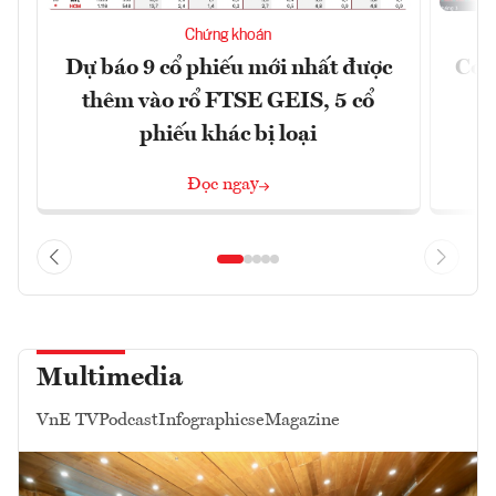
Chứng khoán
Dự báo 9 cổ phiếu mới nhất được
Có t
thêm vào rổ FTSE GEIS, 5 cổ
phiếu khác bị loại
Đọc ngay
Multimedia
VnE TV
Podcast
Infographics
eMagazine