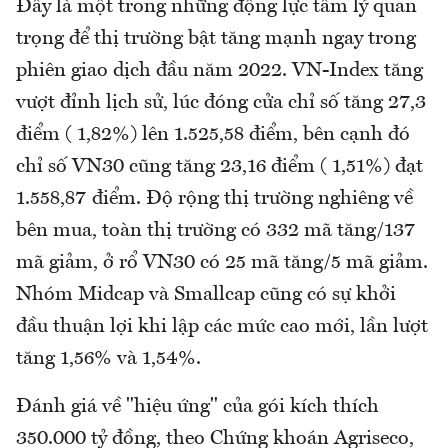
Đây là một trong những động lực tâm lý quan
trọng để thị trường bật tăng mạnh ngay trong
phiên giao dịch đầu năm 2022. VN-Index tăng
vượt đỉnh lịch sử, lúc đóng cửa chỉ số tăng 27,3
điểm ( 1,82%) lên 1.525,58 điểm, bên cạnh đó
chỉ số VN30 cũng tăng 23,16 điểm ( 1,51%) đạt
1.558,87 điểm. Độ rộng thị trường nghiêng về
bên mua, toàn thị trường có 332 mã tăng/137
mã giảm, ở rổ VN30 có 25 mã tăng/5 mã giảm.
Nhóm Midcap và Smallcap cũng có sự khởi
đầu thuận lợi khi lập các mức cao mới, lần lượt
tăng 1,56% và 1,54%.
Đánh giá về "hiệu ứng" của gói kích thích
350.000 tỷ đồng, theo Chứng khoán Agriseco,