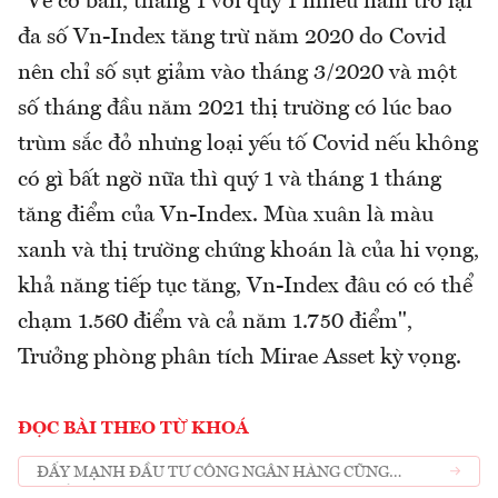
"Về cơ bản, tháng 1 với quý 1 nhiều năm trở lại
đa số Vn-Index tăng trừ năm 2020 do Covid
nên chỉ số sụt giảm vào tháng 3/2020 và một
số tháng đầu năm 2021 thị trường có lúc bao
trùm sắc đỏ nhưng loại yếu tố Covid nếu không
có gì bất ngờ nữa thì quý 1 và tháng 1 tháng
tăng điểm của Vn-Index. Mùa xuân là màu
xanh và thị trường chứng khoán là của hi vọng,
khả năng tiếp tục tăng, Vn-Index đâu có có thể
chạm 1.560 điểm và cả năm 1.750 điểm",
Trưởng phòng phân tích Mirae Asset kỳ vọng.
ĐỌC BÀI THEO TỪ KHOÁ
ĐẨY MẠNH ĐẦU TƯ CÔNG NGÂN HÀNG CŨNG
HƯỞNG LỢI