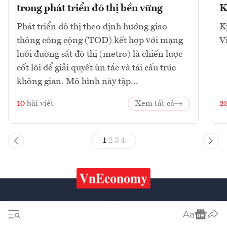
trong phát triển đô thị bền vững
K
Phát triển đô thị theo định hướng giao
K
thông công cộng (TOD) kết hợp với mạng
V
lưới đường sắt đô thị (metro) là chiến lược
cốt lõi để giải quyết ùn tắc và tái cấu trúc
không gian. Mô hình này tập...
10
bài viết
Xem tất cả
2
1
2
3
4
Chứng khoán
Tiêu & Dùng