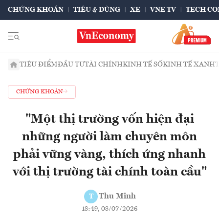
CHỨNG KHOÁN
TIÊU & DÙNG
XE
VNE TV
TECH CO
TIÊU ĐIỂM
ĐẦU TƯ
TÀI CHÍNH
KINH TẾ SỐ
KINH TẾ XANH
CHỨNG KHOÁN
"Một thị trường vốn hiện đại
những người làm chuyên môn
phải vững vàng, thích ứng nhanh
với thị trường tài chính toàn cầu"
Thu Minh
T
18:49, 08/07/2026