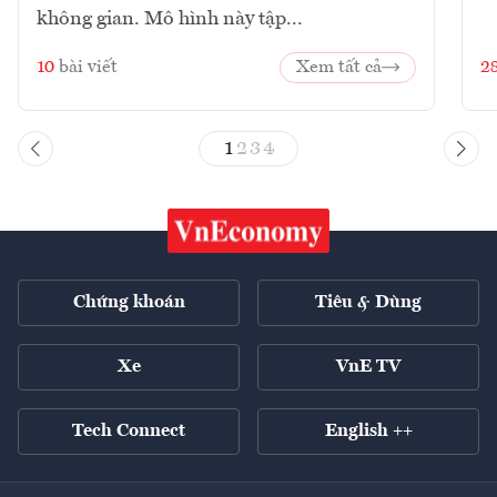
không gian. Mô hình này tập...
10
bài viết
Xem tất cả
2
1
2
3
4
Chứng khoán
Tiêu & Dùng
Xe
VnE TV
Tech Connect
English ++