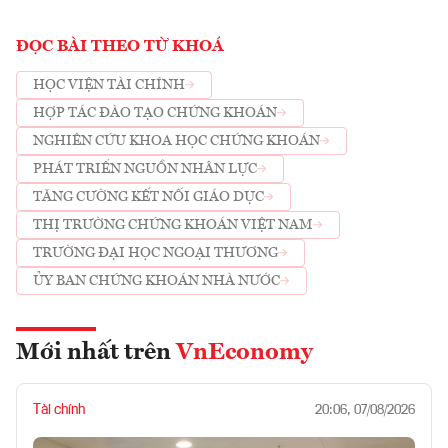
ĐỌC BÀI THEO TỪ KHOÁ
HỌC VIỆN TÀI CHÍNH
HỢP TÁC ĐÀO TẠO CHỨNG KHOÁN
NGHIÊN CỨU KHOA HỌC CHỨNG KHOÁN
PHÁT TRIỂN NGUỒN NHÂN LỰC
TĂNG CƯỜNG KẾT NỐI GIÁO DỤC
THỊ TRƯỜNG CHỨNG KHOÁN VIỆT NAM
TRƯỜNG ĐẠI HỌC NGOẠI THƯƠNG
ỦY BAN CHỨNG KHOÁN NHÀ NƯỚC
Mới nhất trên
VnEconomy
Tài chính
20:06, 07/08/2026