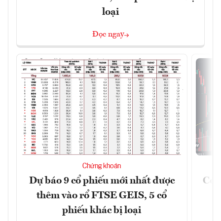
loại
Đọc ngay
Chứng khoán
Dự báo 9 cổ phiếu mới nhất được
Có t
thêm vào rổ FTSE GEIS, 5 cổ
phiếu khác bị loại