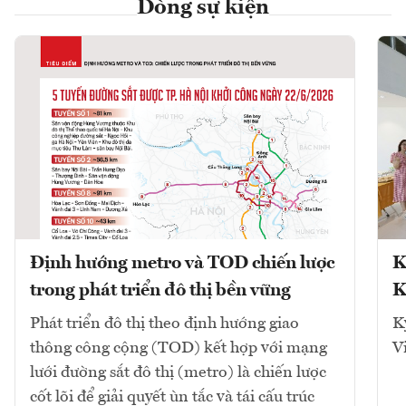
Dòng sự kiện
Định hướng metro và TOD chiến lược
K
trong phát triển đô thị bền vững
K
Phát triển đô thị theo định hướng giao
K
thông công cộng (TOD) kết hợp với mạng
V
lưới đường sắt đô thị (metro) là chiến lược
cốt lõi để giải quyết ùn tắc và tái cấu trúc