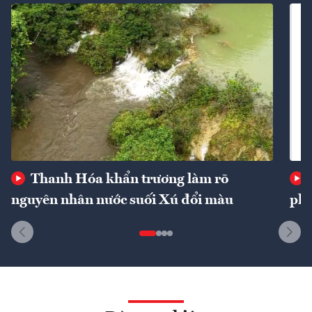
Thanh Hóa khẩn trương làm rõ
nguyên nhân nước suối Xú đổi màu
phí