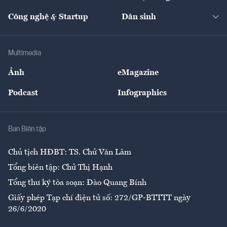
Cafe BĐS
Thị trường
Kinh doanh
Kết nối
Tạp chí kinh tế Việt Nam
eMagazine
Nhà đầu tư
Du lịch
Công nghệ & Startup
Dân sinh
Tư vấn
Nông sản
Doanh nhân
Tư vấn Tiêu & Dùng
Infographics
Hạ tầng
Sức khỏe
Khung pháp lý
Doanh nghiệp
Địa phương
Thị trường
Bảo hiểm
Multimedia
Sự kiện
Nhân lực
Ảnh
eMagazine
Đẹp +
An sinh
Podcast
Infographics
Giải trí
Y tế
Nhà
Ban Biên tập
Ẩm thực
Chủ tịch HĐBT: TS. Chử Văn Lâm
Tổng biên tập: Chử Thị Hạnh
Tổng thư ký tòa soạn: Đào Quang Bính
Giấy phép Tạp chí điện tử số: 272/GP-BTTTT ngày
26/6/2020