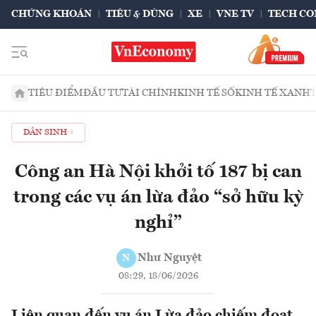
CHỨNG KHOÁN
TIÊU & DÙNG
XE
VNE TV
TECH CO
TIÊU ĐIỂM
ĐẦU TƯ
TÀI CHÍNH
KINH TẾ SỐ
KINH TẾ XANH
DÂN SINH
Công an Hà Nội khởi tố 187 bị can
trong các vụ án lừa đảo “sở hữu kỳ
nghỉ”
Như Nguyệt
N
08:29, 18/06/2026
Liên quan đến vụ án Lừa đảo chiếm đoạt