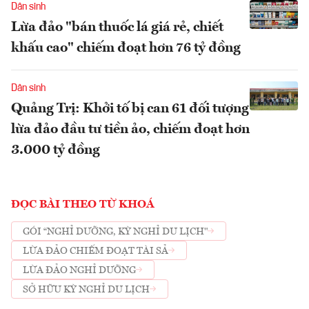
Dân sinh
Lừa đảo "bán thuốc lá giá rẻ, chiết
khấu cao" chiếm đoạt hơn 76 tỷ đồng
Dân sinh
Quảng Trị: Khởi tố bị can 61 đối tượng
lừa đảo đầu tư tiền ảo, chiếm đoạt hơn
3.000 tỷ đồng
ĐỌC BÀI THEO TỪ KHOÁ
GÓI “NGHỈ DƯỠNG, KỲ NGHỈ DU LỊCH"
LỪA ĐẢO CHIẾM ĐOẠT TÀI SẢ
LỪA ĐẢO NGHỈ DƯỠNG
SỞ HỮU KỲ NGHỈ DU LỊCH