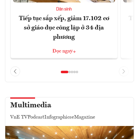
Dân sinh
Tiếp tục sắp xếp, giảm 17.102 cơ
Thị
sở giáo dục công lập ở 34 địa
phương
Đọc ngay
Multimedia
VnE TV
Podcast
Infographics
eMagazine