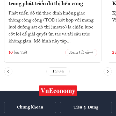
trong phát triển đô thị bền vững
K
Phát triển đô thị theo định hướng giao
K
thông công cộng (TOD) kết hợp với mạng
V
lưới đường sắt đô thị (metro) là chiến lược
cốt lõi để giải quyết ùn tắc và tái cấu trúc
không gian. Mô hình này tập...
10
bài viết
Xem tất cả
2
1
2
3
4
Chứng khoán
Tiêu & Dùng