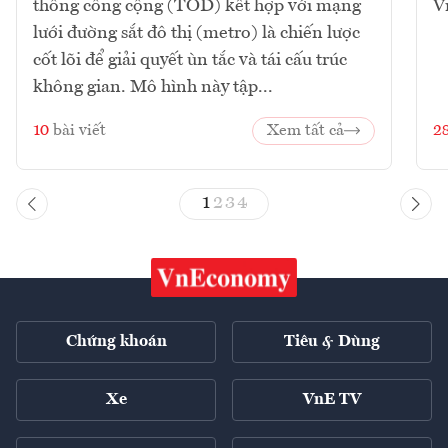
thông công cộng (TOD) kết hợp với mạng
V
lưới đường sắt đô thị (metro) là chiến lược
cốt lõi để giải quyết ùn tắc và tái cấu trúc
không gian. Mô hình này tập...
10
bài viết
Xem tất cả
2
1
2
3
4
Chứng khoán
Tiêu & Dùng
Xe
VnE TV