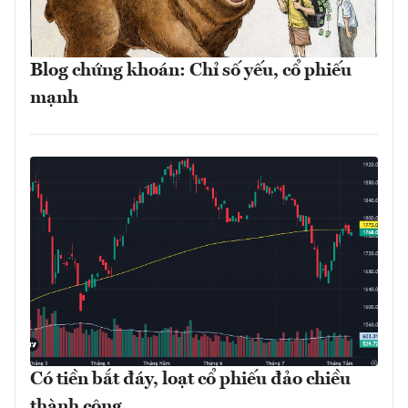
Blog chứng khoán: Chỉ số yếu, cổ phiếu
mạnh
Có tiền bắt đáy, loạt cổ phiếu đảo chiều
thành công