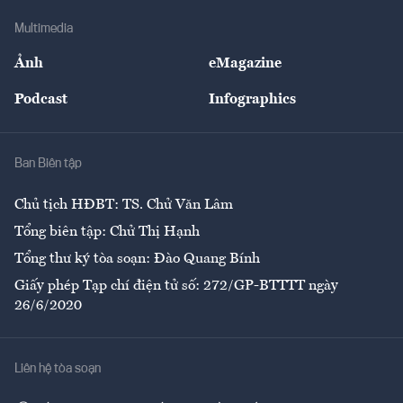
Doanh nghiệp
Địa phương
Thị trường
Bảo hiểm
Multimedia
Sự kiện
Nhân lực
Ảnh
eMagazine
Đẹp +
An sinh
Podcast
Infographics
Giải trí
Y tế
Nhà
Ban Biên tập
Ẩm thực
Chủ tịch HĐBT: TS. Chử Văn Lâm
Tổng biên tập: Chử Thị Hạnh
Tổng thư ký tòa soạn: Đào Quang Bính
Giấy phép Tạp chí điện tử số: 272/GP-BTTTT ngày
26/6/2020
Liên hệ tòa soạn