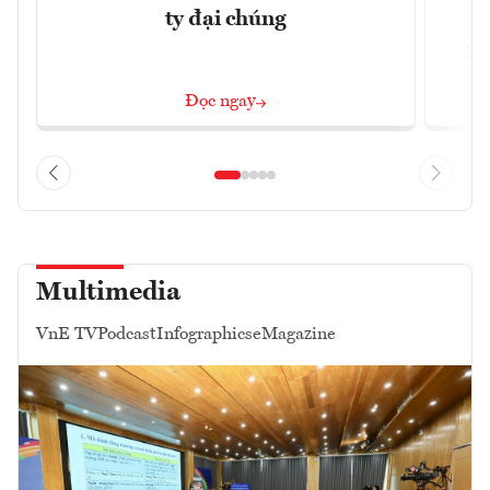
ty đại chúng
2/
Đọc ngay
Multimedia
VnE TV
Podcast
Infographics
eMagazine