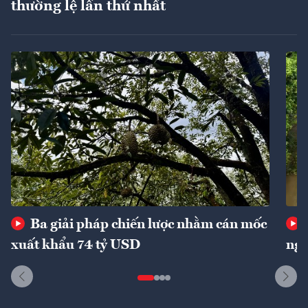
thường lệ lần thứ nhất
Ba giải pháp chiến lược nhằm cán mốc
xuất khẩu 74 tỷ USD
ngu