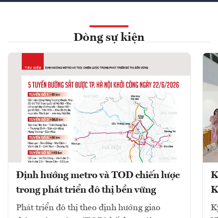
Dòng sự kiện
Định hướng metro và TOD chiến lược
K
trong phát triển đô thị bền vững
K
Phát triển đô thị theo định hướng giao
K