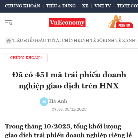
CHỨNG KHOÁN
TIÊU & DÙNG
XE
VNE TV
TECH CO
TIÊU ĐIỂM
ĐẦU TƯ
TÀI CHÍNH
KINH TẾ SỐ
KINH TẾ XANH
CHỨNG KHOÁN
Đã có 451 mã trái phiếu doanh
nghiệp giao dịch trên HNX
Hà Anh
H
07:56, 08/11/2023
Trong tháng 10/2023, tổng khối lượng
giao dịch trái phiếu doanh nghiệp riêng lẻ