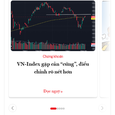
Chứng khoán
VN-Index gặp cản “cứng”, điều
B
chỉnh rõ nét hơn
Đọc ngay