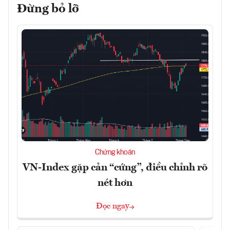
Đừng bỏ lỡ
Chứng khoán
VN-Index gặp cản “cứng”, điều chỉnh rõ
nét hơn
Đọc ngay