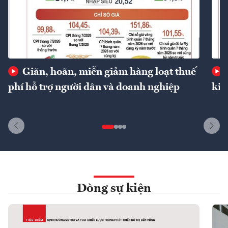
Giãn, hoãn, miễn giảm hàng loạt thuế
phí hỗ trợ người dân và doanh nghiệp
kin
Dòng sự kiện