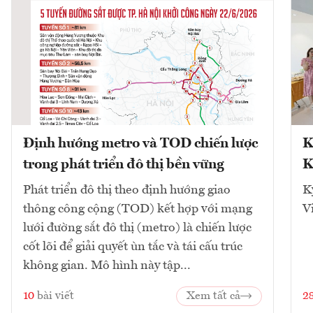
Định hướng metro và TOD chiến lược
K
trong phát triển đô thị bền vững
K
Phát triển đô thị theo định hướng giao
K
thông công cộng (TOD) kết hợp với mạng
V
lưới đường sắt đô thị (metro) là chiến lược
cốt lõi để giải quyết ùn tắc và tái cấu trúc
không gian. Mô hình này tập...
10
bài viết
Xem tất cả
2