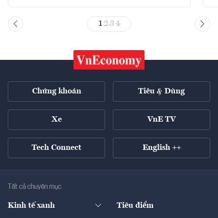
1
2
3
4
Chứng khoán
Tiêu & Dùng
Xe
VnE TV
Tech Connect
English ++
Tất cả chuyên mục
Kinh tế xanh
Tiêu điểm