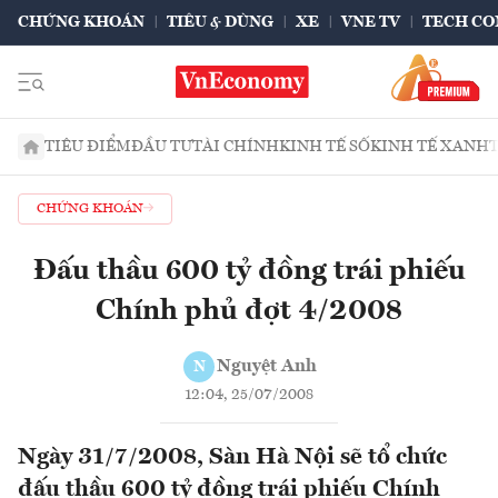
CHỨNG KHOÁN
TIÊU & DÙNG
XE
VNE TV
TECH CO
TIÊU ĐIỂM
ĐẦU TƯ
TÀI CHÍNH
KINH TẾ SỐ
KINH TẾ XANH
CHỨNG KHOÁN
Đấu thầu 600 tỷ đồng trái phiếu
Chính phủ đợt 4/2008
Nguyệt Anh
N
12:04, 25/07/2008
Ngày 31/7/2008, Sàn Hà Nội sẽ tổ chức
đấu thầu 600 tỷ đồng trái phiếu Chính