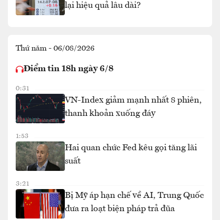
lại hiệu quả lâu dài?
Thứ năm - 06/08/2026
Điểm tin 18h ngày 6/8
0:31
VN-Index giảm mạnh nhất 8 phiên,
thanh khoản xuống đáy
1:53
Hai quan chức Fed kêu gọi tăng lãi
suất
3:21
Bị Mỹ áp hạn chế về AI, Trung Quốc
đưa ra loạt biện pháp trả đũa