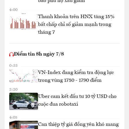
bao phủ nợ xấu giảm
4:00
Thanh khoản trên HNX tăng 15%
bất chấp chỉ số giảm mạnh trong
tháng 7
Điểm tin 8h ngày 7/8
0:33
VN-Index đang kiểm tra động lực
trong vùng 1750 - 1790 điểm
2:20
Uber cam kết đầu tư 10 tỷ USD cho
cuộc đua robotaxi
4:05
Can thiệp tỷ giá đồng yên khó mang