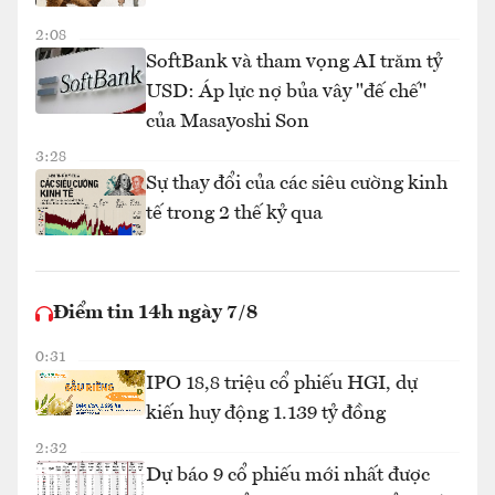
2:08
SoftBank và tham vọng AI trăm tỷ
USD: Áp lực nợ bủa vây "đế chế"
của Masayoshi Son
3:28
Sự thay đổi của các siêu cường kinh
tế trong 2 thế kỷ qua
Điểm tin 14h ngày 7/8
0:31
IPO 18,8 triệu cổ phiếu HGI, dự
kiến huy động 1.139 tỷ đồng
2:32
Dự báo 9 cổ phiếu mới nhất được