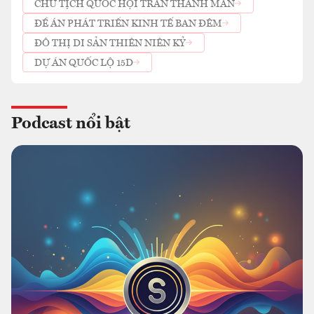
CHỦ TỊCH QUỐC HỘI TRẦN THANH MẪN
ĐỀ ÁN PHÁT TRIỂN KINH TẾ BAN ĐÊM
ĐÔ THỊ DI SẢN THIÊN NIÊN KỶ
DỰ ÁN QUỐC LỘ 15D
Podcast nổi bật