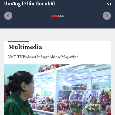
thường lệ lần thứ nhất
xuấ
Multimedia
VnE TV
Podcast
Infographics
eMagazine