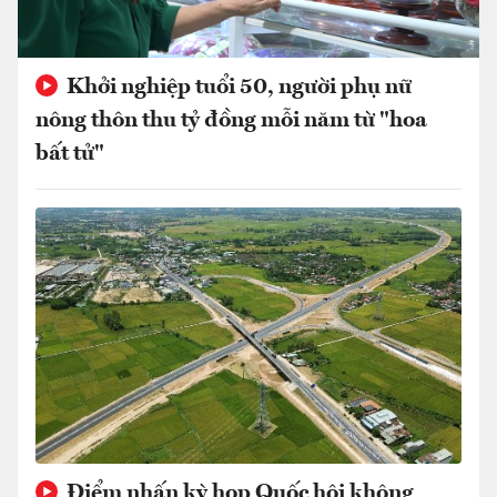
Khởi nghiệp tuổi 50, người phụ nữ
nông thôn thu tỷ đồng mỗi năm từ "hoa
bất tử"
Điểm nhấn kỳ họp Quốc hội không