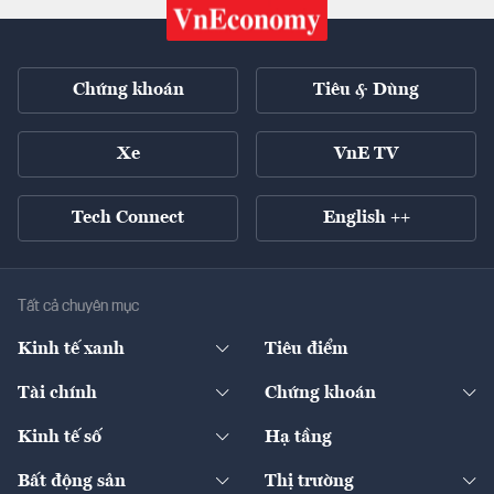
Chứng khoán
Tiêu & Dùng
Xe
VnE TV
Tech Connect
English ++
Tất cả chuyên mục
Kinh tế xanh
Tiêu điểm
Chuyển động xanh
Tài chính
Chứng khoán
Pháp lý
Ngân hàng
Doanh nghiệp niêm yết
Kinh tế số
Hạ tầng
Thương hiệu xanh
Thị trường vốn
Thị trường
Sản phẩm - Thị trường
Bất động sản
Thị trường
Diễn đàn