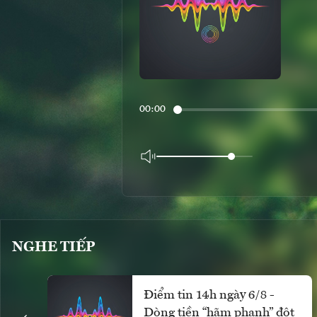
00:00
NGHE TIẾP
Điểm tin 14h ngày 6/8 -
Dòng tiền “hãm phanh” đột