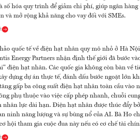
và số hóa quy trình để giảm chi phí, giúp ngân hàng
ơn và mở rộng khả năng cho vay đối với SMEs.
t
thảo quốc tế về điện hạt nhân quy mô nhỏ ở Hà Nội
ntis Energy Partners nhận định thế giới đã bước và
ai" điện hạt nhân. Các quốc gia không còn bàn về 
xây dựng dự án thực tế, đánh dấu bước ngoặt lớn k
tăng gấp ba công suất điện hạt nhân toàn cầu vào 
ng phụ thuộc vào việc cấp phép nhanh, chuỗi cung
 nhân lực dài hạn. Điện hạt nhân được thúc đẩy b
an ninh năng lượng và sự bùng nổ của AI. Bà Ho ch
ơ hội tham gia cuộc đua này nếu có cơ chế tài chí
t