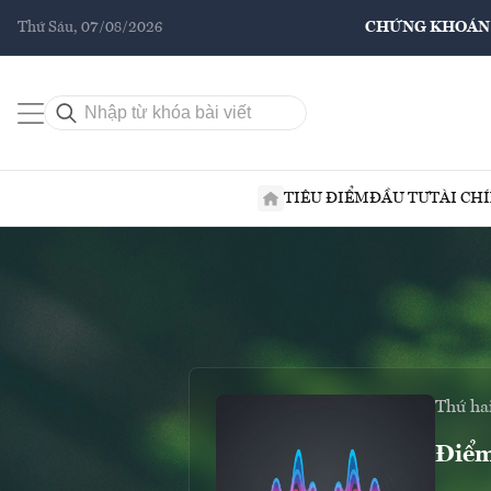
Thứ Sáu, 07/08/2026
CHỨNG KHOÁN
TIÊU ĐIỂM
ĐẦU TƯ
TÀI CH
Thứ hai
Điểm