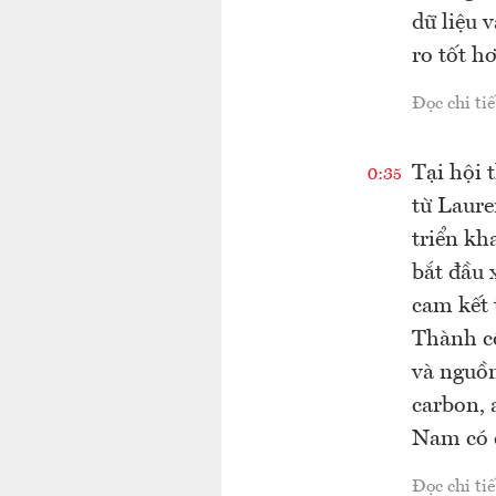
dữ liệu 
ro tốt h
Đọc chi tiế
Tại hội 
0:35
từ Laure
triển kh
bắt đầu 
cam kết 
Thành cô
và nguồn
carbon, 
Nam có c
Đọc chi tiế