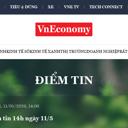
TIÊU & DÙNG
XE
VNE TV
TECH CONNECT
ÍNH
KINH TẾ SỐ
KINH TẾ XANH
THỊ TRƯỜNG
DOANH NGHIỆP
BẤT
ĐIỂM TIN
, 11/05/2026, 14:06
 tin 14h ngày 11/5