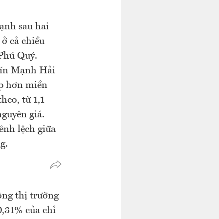
ạnh sau hai
 ở cả chiều
 Phú Quý.
Tín Mạnh Hải
ấp hơn miền
heo, từ 1,1
nguyên giá.
ênh lệch giữa
g.
ng thị trường
,31% của chỉ