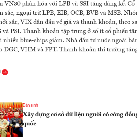
m VN30 phân hóa với LPB và SSI tăng đáng kể. Cổ
m sắc, ngoại trừ LPB, EIB, OCB, BVB và MSB. Nh
ởi sắc, VIX dẫn đầu về giá và thanh khoản, theo sa
 và PSI. Thanh khoản tập trung ở số ít cổ phiếu t
i nhiều blue-chips giảm. Nhà đầu tư nước ngoài bán
ào DGC, VHM và FPT. Thanh khoản thị trường tăng
t
Dân sinh
Xây dựng cơ sở dữ liệu người có công đồn
quốc