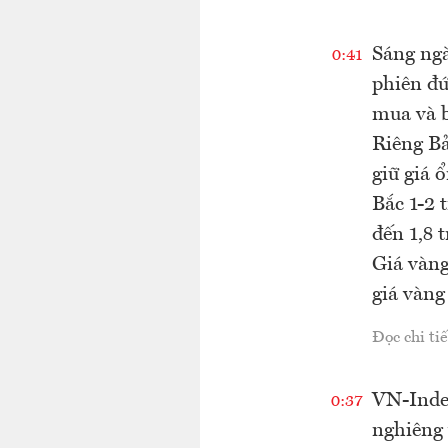
Sáng ngà
0:41
phiên đứ
mua và b
Riêng B
giữ giá 
Bắc 1-2 
đến 1,8 
Giá vàng
giá vàng
Đọc chi tiế
VN-Index
0:37
nghiêng