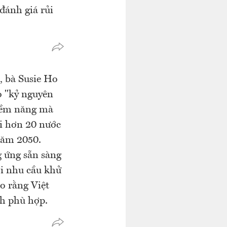
 đánh giá rủi
, bà Susie Ho
o "kỷ nguyên
tiềm năng mà
hi hơn 20 nước
năm 2050.
 ứng sẵn sàng
ởi nhu cầu khử
o rằng Việt
nh phù hợp.