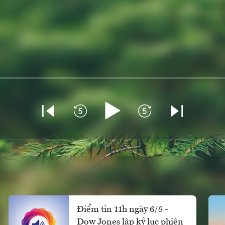
Điểm tin 11h ngày 6/8 -
Dow Jones lập kỷ lục phiên