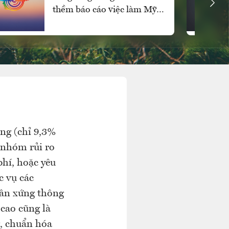
thềm báo cáo việc làm Mỹ,
SPDR Gold Trust mua ròng
mạnh
ng (chỉ 9,3%
 nhóm rủi ro
phí, hoặc yêu
c vụ các
cân xứng thông
 cao cũng là
g, chuẩn hóa