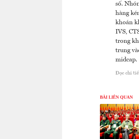
số. Nhó
hàng ké
khoán kh
IVS, CTS
trong kh
trung v
midcap.
Đọc chi tiế
BÀI LIÊN QUAN