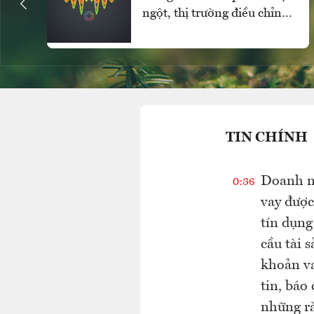
ngột, thị trường điều chỉnh
diện rộng, thanh khoản cực
thấp
TIN CHÍNH
Doanh ng
0:36
vay được
tín dụng
cầu tài 
khoản va
tin, báo
những rà