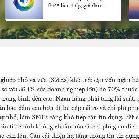
thứ 5 liên tiếp, giá dầu
chững lại
hiệp nhỏ và vừa (SMEs) khó tiếp cận vốn ngân hà
 so với 56,1% của doanh nghiệp lớn) do 70% thuộc
 trung bình đến cao. Ngân hàng phải tăng lãi suất, 
sản bảo đảm cao hơn để bù đắp rủi ro và chi phí phụ
y nhỏ, làm SMEs càng khó tiếp cận tín dụng. Bất 
 cáo tài chính không chuẩn hóa và chi phí giao dịch
o cản lớn. Cần cải thiện hạ tầng thông tin tín dụn