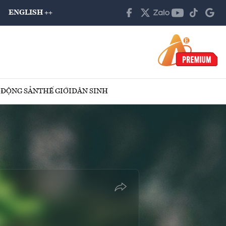
ENGLISH ++
 ĐỘNG SẢN
THẾ GIỚI
DÂN SINH