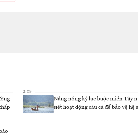
2:09
ường
Nắng nóng kỷ lục buộc miền Tây 
thấp
siết hoạt động câu cá để bảo vệ hệ s
 báo