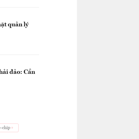
hặt quản lý
 hải đảo: Cần
e-chip