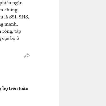
 phiếu ngân
óm chứng
u là SSI, SHS,
ăng mạnh,
 ròng, tập
 cục bộ ở
g bộ trên toàn