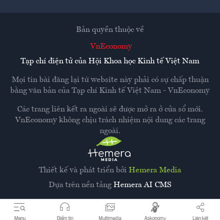
Bản quyền thuộc về
VnEconomy
Tạp chí điện tử của Hội Khoa học Kinh tế Việt Nam
Mọi tin bài đăng lại từ website này phải có sự chấp thuận
bằng văn bản của
Tạp chí Kinh tế Việt Nam - VnEconomy
Các trang liên kết ra ngoài sẽ được mở ra ở cửa sổ mới.
VnEconomy không chịu trách nhiệm nội dung các trang
ngoài.
Thiết kế và phát triển bởi
Hemera Media
Dựa trên nền tảng
Hemera AI CMS
Menu
Điểm tin
Multimedia
Askonomy
Liên kết