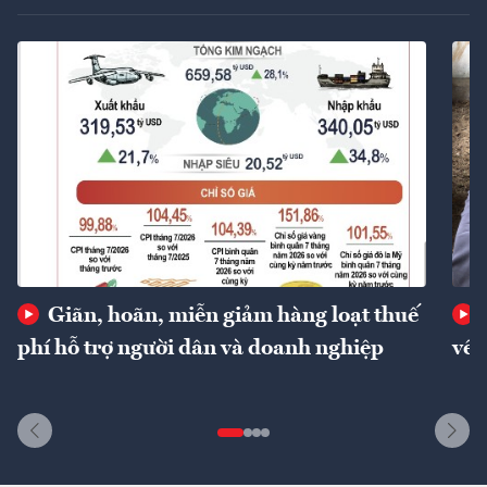
Giãn, hoãn, miễn giảm hàng loạt thuế
phí hỗ trợ người dân và doanh nghiệp
về 