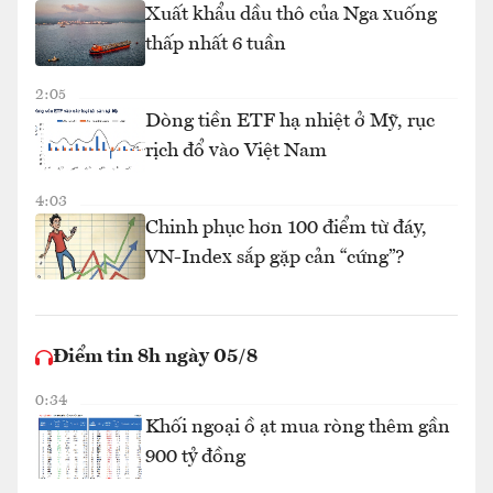
Xuất khẩu dầu thô của Nga xuống
thấp nhất 6 tuần
2:05
Dòng tiền ETF hạ nhiệt ở Mỹ, rục
rịch đổ vào Việt Nam
4:03
Chinh phục hơn 100 điểm từ đáy,
VN-Index sắp gặp cản “cứng”?
Điểm tin 8h ngày 05/8
0:34
Khối ngoại ồ ạt mua ròng thêm gần
900 tỷ đồng