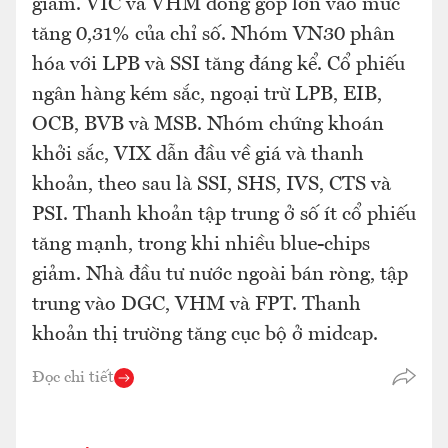
giảm. VIC và VHM đóng góp lớn vào mức
tăng 0,31% của chỉ số. Nhóm VN30 phân
hóa với LPB và SSI tăng đáng kể. Cổ phiếu
ngân hàng kém sắc, ngoại trừ LPB, EIB,
OCB, BVB và MSB. Nhóm chứng khoán
khởi sắc, VIX dẫn đầu về giá và thanh
khoản, theo sau là SSI, SHS, IVS, CTS và
PSI. Thanh khoản tập trung ở số ít cổ phiếu
tăng mạnh, trong khi nhiều blue-chips
giảm. Nhà đầu tư nước ngoài bán ròng, tập
trung vào DGC, VHM và FPT. Thanh
khoản thị trường tăng cục bộ ở midcap.
Đọc chi tiết