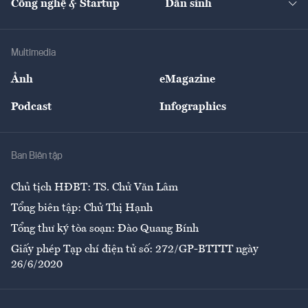
Công nghệ & Startup
Dân sinh
Tư vấn
Nông sản
Doanh nhân
Tư vấn Tiêu & Dùng
Infographics
Hạ tầng
Sức khỏe
Khung pháp lý
Doanh nghiệp
Địa phương
Thị trường
Bảo hiểm
Multimedia
Sự kiện
Nhân lực
Ảnh
eMagazine
Đẹp +
An sinh
Podcast
Infographics
Giải trí
Y tế
Nhà
Ban Biên tập
Ẩm thực
Chủ tịch HĐBT: TS. Chử Văn Lâm
Tổng biên tập: Chử Thị Hạnh
Tổng thư ký tòa soạn: Đào Quang Bính
Giấy phép Tạp chí điện tử số: 272/GP-BTTTT ngày
26/6/2020