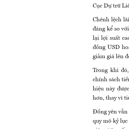
Cục Dự trữ Liê
Chênh lệch lãi
đáng kể so vớ
lại lợi suất 
đồng USD hoặ
giảm giá lên đ
Trong khi đó
chính sách ti
hiệu này đượ
hơn, thay vì t
Đồng yên vẫn 
quy mô kỷ lục 