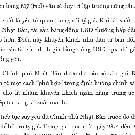
n bang Mỹ (Fed) vẫn sẽ duy trì lập trường cứng rắn
 suất là yếu tố quan trọng với tỷ giá. Khi lãi suất
i Nhật Bản, tài sản bằng đồng USD thường hấp d
cao hơn. Điều này khuyến khích nhà đầu tư bán đ
c các tài sản định giá bằng đồng USD, qua đó gâ
ồng yên.
, Chính phủ Nhật Bản được dự báo sẽ kêu gọi 
ền tệ một cách “phù hợp” trong định hướng chính sá
c cho là nhằm khuyến khích ngân hàng trung ươ
iếp tục tăng lãi suất mạnh.
tiếp tục suy yếu dù Chính phủ Nhật Bản trước đó đã
để hỗ trợ tỷ giá. Trong giai đoạn từ ngày 28/4 đến 2