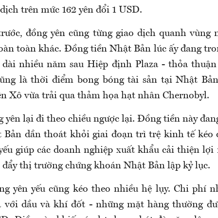
 dịch trên mức 162 yên đổi 1 USD.
rước, đồng yên cũng từng giao dịch quanh vùng n
oàn toàn khác. Đồng tiền Nhật Bản lúc ấy đang tro
dài nhiều năm sau Hiệp định Plaza - thỏa thuận
ũng là thời điểm bong bóng tài sản tại Nhật Bả
ên Xô vừa trải qua thảm họa hạt nhân Chernobyl.
 yên lại đi theo chiều ngược lại. Đồng tiền này đan
 Bản dần thoát khỏi giai đoạn trì trệ kinh tế kéo 
yếu giúp các doanh nghiệp xuất khẩu cải thiện lợi
 đẩy thị trường chứng khoán Nhật Bản lập kỷ lục.
ng yên yếu cũng kéo theo nhiều hệ lụy. Chi phí 
à với dầu và khí đốt - những mặt hàng thường đư