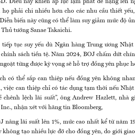
. Điều này khiến áp lực lạm phát đè nặng lên n
 họ phải chi nhiều hơn cho các nhu cầu thiết yếu
. Diễn biến này cũng có thể làm suy giảm mức độ ủ
 Thủ tướng Sanae Takaichi.
 tiếp tục suy yếu dù Ngân hàng Trung ương Nhật
chính sách tiền tệ. Năm 2024, BOJ chấm dứt chính
ngoặt từng được kỳ vọng sẽ hỗ trợ đồng yên phục h
ách có thể sắp can thiệp nếu đồng yên không nha
n, việc can thiệp chỉ có tác dụng tạm thời nếu Nhậ
ề chênh lệch lãi suất”, ông Andrew Hazlett, nhà g
Inc., nhận xét với hãng tin Bloomberg,
J nâng lãi suất lên 1%, mức cao nhất kể từ năm 19
 không tạo nhiều lực đỡ cho đồng yên, do giới gia