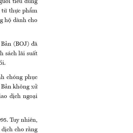
gười tiêu dùng
, từ thực phẩm
ng hộ dành cho
 Bản (BOJ) đã
 sách lãi suất
ồi.
nh chóng phục
t Bản không xử
iao dịch ngoại
95. Tuy nhiên,
o dịch cho rằng