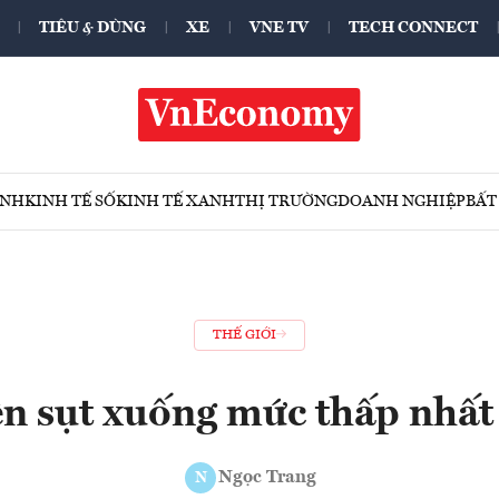
TIÊU & DÙNG
XE
VNE TV
TECH CONNECT
ÍNH
KINH TẾ SỐ
KINH TẾ XANH
THỊ TRƯỜNG
DOANH NGHIỆP
BẤT
THẾ GIỚI
n sụt xuống mức thấp nhấ
Ngọc Trang
N