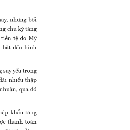
ày, nhưng bối
ng chu kỳ tăng
 tiền tệ do Mỹ
n bắt đầu hình
g suy yếu trong
dài nhiều thập
 nhuận, qua đó
nhập khẩu tăng
ợc thanh toán