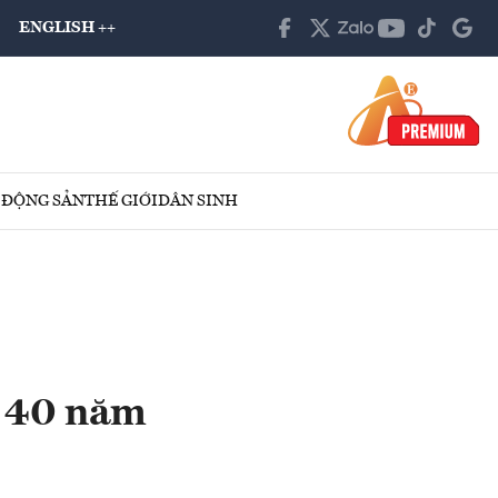
ENGLISH ++
 ĐỘNG SẢN
THẾ GIỚI
DÂN SINH
t 40 năm