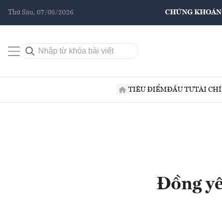
Thứ Sáu, 07/08/2026
CHỨNG KHOÁN
TIÊU ĐIỂM
ĐẦU TƯ
TÀI CH
Đồng yê