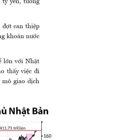
 tỷ yên, tương
 đợt can thiệp
ứng khoán nước
ề lớn với Nhật
o thấy việc đi
y mô giao dịch