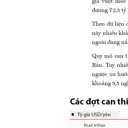
giá vượt mốc 
đương 72,5 tỷ
Theo dữ liệu 
này nhiều khả
ngoài đang nắm
Quy mô can th
Bản. Tuy nhiê
ngược xu hướn
khoảng 9,5 ng