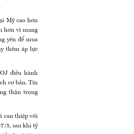
.
 tại Mỹ cao hơn
ẫn hơn vì mang
ồng yên để mua
y thêm áp lực
BOJ điều hành
ch cơ bản. Tín
ng thận trọng
 can thiệp với
7/5, sau khi tỷ