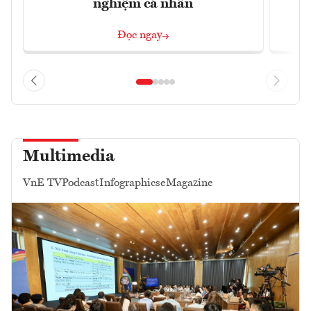
nghiệm cá nhân
Đọc ngay
Multimedia
VnE TV
Podcast
Infographics
eMagazine