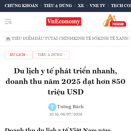
CHỨNG KHOÁN
TIÊU & DÙNG
XE
VNE TV
TECH CO
TIÊU ĐIỂM
ĐẦU TƯ
TÀI CHÍNH
KINH TẾ SỐ
KINH TẾ XANH
DU LỊCH
TIÊU & DÙNG
Du lịch y tế phát triển nhanh,
doanh thu năm 2025 đạt hơn 850
triệu USD
Tường Bách
T
10:16, 06/07/2026
Doanh thu du lịch y tế Việt Nam năm