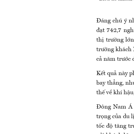
Đáng chú ý n
đạt 742,7 nghì
thị trường lớ
trường khách 
cả năm trước đ
Kết quả này p
bay thẳng, nh
thế về khí hậ
Đông Nam Á t
trọng của du l
tốc độ tăng tr