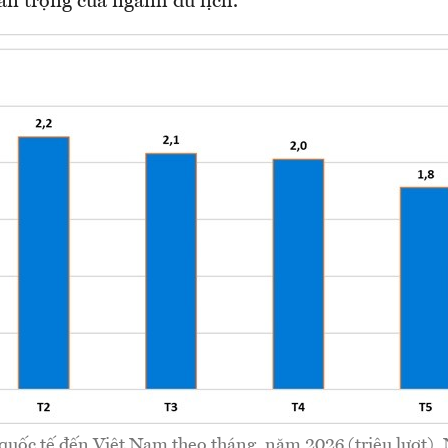
an trọng của ngành du lịch.
quốc tế đến Việt Nam theo tháng, năm 2026 (triệu lượt)