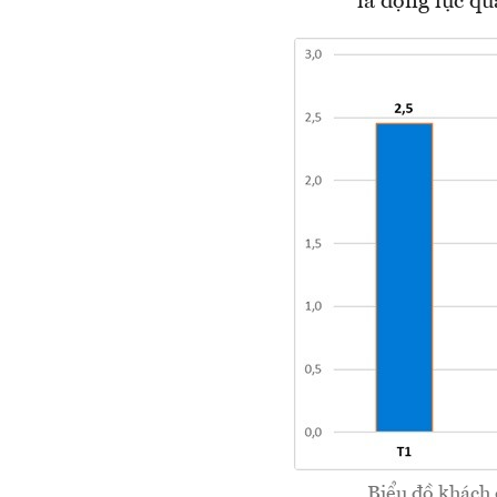
là động lực qu
Biểu đồ khách 