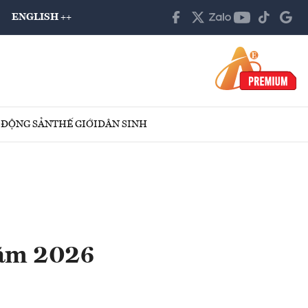
ENGLISH ++
 ĐỘNG SẢN
THẾ GIỚI
DÂN SINH
năm 2026