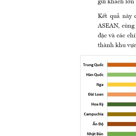
gửi khách lớn
Kết quả này 
ASEAN, cùng v
đặc và các ch
thành khu vực