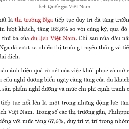
lịch Quốc gia Việt Nam
hất là
thị trường Nga
tiếp tục duy trì đà tăng trưở
n lượt khách, tăng 185,8% so với cùng kỳ, qua đó 
n thứ ba của
du lịch Việt Nam
. Chỉ sau nửa đầu n
Nga đã vượt xa nhiều thị trường truyền thống và ti
ại dịch.
hản ánh hiệu quả rõ nét của việc khôi phục và mở 
u cầu nghỉ dưỡng biển ngày càng tăng của du khách
u, sản phẩm nghỉ dưỡng và mức chi phí cạnh tranh 
iếp tục nổi lên là một trong những động lực tăn
ịch Việt Nam. Trong số các thị trường gần, Philipp
ưởng với mức tăng 67,6%, duy trì vị trí trong nhó