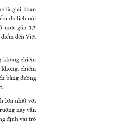
c là giai đoạn
iểm du lịch nội
 ở mức gần 1,7
a điểm đến Việt
ng không chiếm
g không, chiếm
đến bằng đường
t.
ch lớn nhất với
 trường này vẫn
g định vai trò