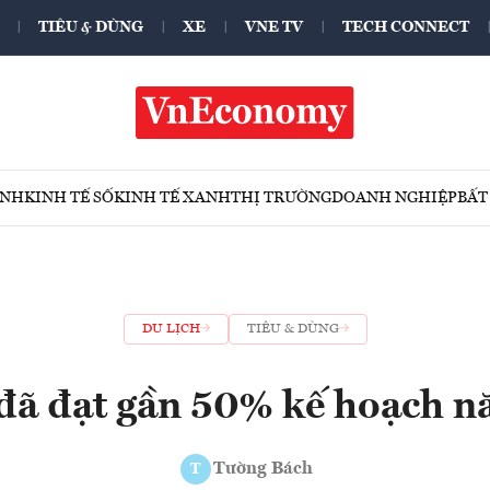
TIÊU & DÙNG
XE
VNE TV
TECH CONNECT
ÍNH
KINH TẾ SỐ
KINH TẾ XANH
THỊ TRƯỜNG
DOANH NGHIỆP
BẤT
DU LỊCH
TIÊU & DÙNG
 đã đạt gần 50% kế hoạch 
Tường Bách
T