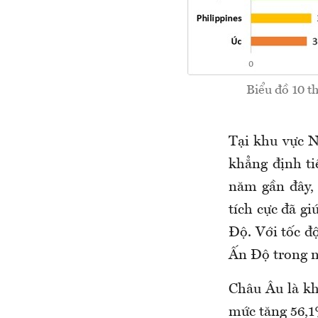
Biểu đồ 10 t
Tại khu vực N
khẳng định ti
năm gần đây,
tích cực đã g
Độ. Với tốc đ
Ấn Độ trong n
Châu Âu là kh
mức tăng 56,1