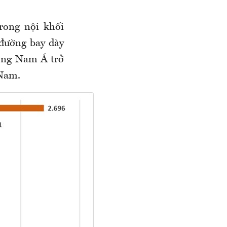
rong nội khối
 đường bay dày
Đông Nam Á trở
 Nam.