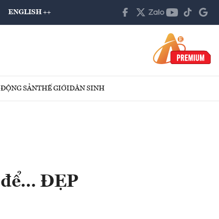
ENGLISH ++
 ĐỘNG SẢN
THẾ GIỚI
DÂN SINH
n để… ĐẸP