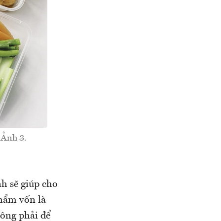
 Ảnh 3.
h sẽ giúp cho
phẩm vốn là
hông phải để