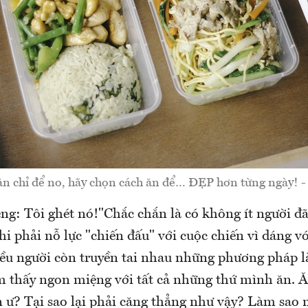
n chỉ để no, hãy chọn cách ăn để… ĐẸP hơn từng ngày! -
ng: Tôi ghét nó!"Chắc chắn là có không ít người đã
i phải nỗ lực "chiến đấu" với cuộc chiến vì dáng vó
ều người còn truyền tai nhau những phương pháp l
 thấy ngon miệng với tất cả những thứ mình ăn.
 ư? Tại sao lại phải căng thẳng như vậy? Làm sao 