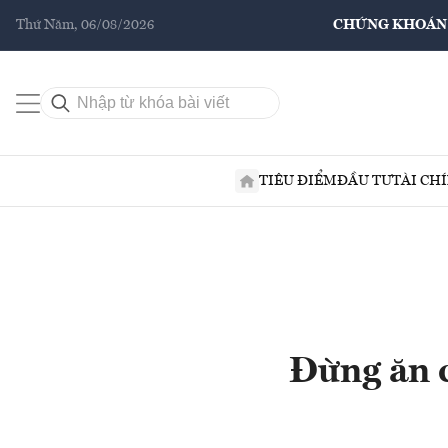
Thứ Năm, 06/08/2026
CHỨNG KHOÁN
TIÊU ĐIỂM
ĐẦU TƯ
TÀI CH
Đừng ăn 