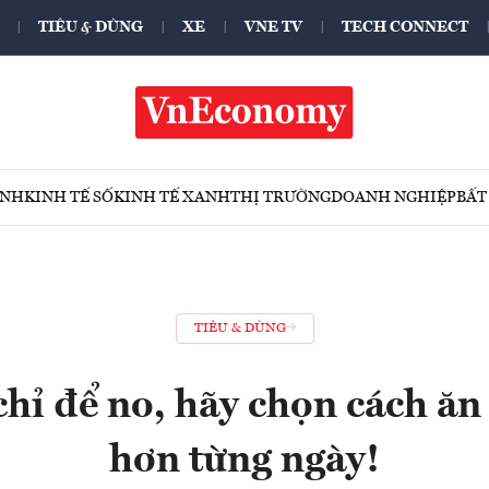
TIÊU & DÙNG
XE
VNE TV
TECH CONNECT
ÍNH
KINH TẾ SỐ
KINH TẾ XANH
THỊ TRƯỜNG
DOANH NGHIỆP
BẤT
TIÊU & DÙNG
chỉ để no, hãy chọn cách ă
hơn từng ngày!