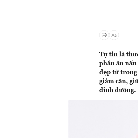
Tự tin là th
phần ăn nấu 
đẹp từ trong
giảm cân, gi
dinh dưỡng.