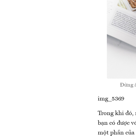
Đừng ă
img_5369
Trong khi đó,
bạn có được v
một phần của 