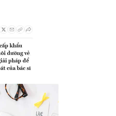
 cấp khẩu
uôi dưỡng vẻ
giải pháp để
át của bác sĩ