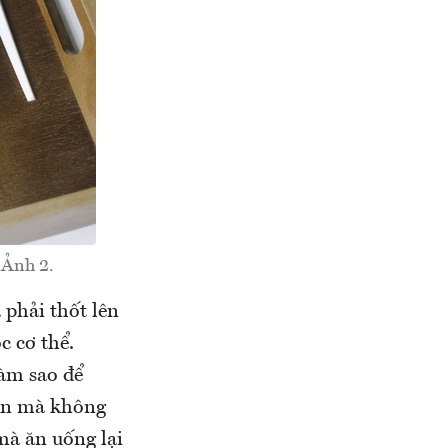
 Ảnh 2.
 phải thốt lên
c cơ thể.
àm sao để
 Ăn mà không
mà ăn uống lại