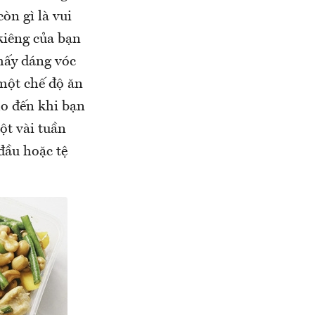
òn gì là vui
kiêng của bạn
thấy dáng vóc
một chế độ ăn
ho đến khi bạn
ột vài tuần
đầu hoặc tệ