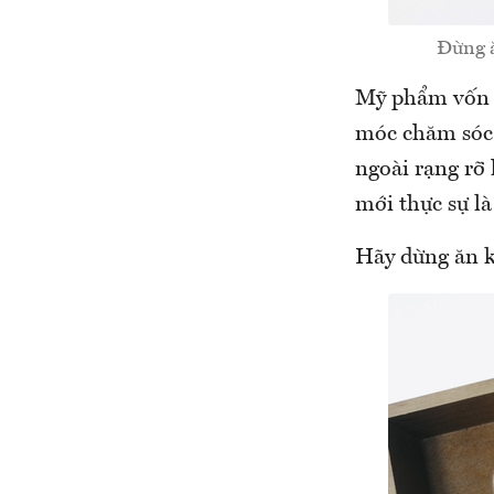
Đừng ă
Mỹ phẩm vốn đ
móc chăm sóc 
ngoài rạng rỡ
mới thực sự l
Hãy dừng ăn k