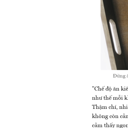
Đừng ă
"Chế độ ăn kiê
như thế mỗi kh
Thậm chí, nhi
không còn cảm
cảm thấy ngon