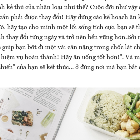
nh kẻ thù của nhân loại như thế? Cuộc đời như vậy c
cần phải được thay đổi! Hãy dừng các kế hoạch ăn 
đó, hãy tạo cho mình một lối sống tích cực, bạn sẽ 
nh thay đổi từng ngày và trở nên bền vững hơn.Bởi 
ẽ giúp bạn bớt đi một vài cân nặng trong chốc lát c
Nhiệm vụ hoàn thành! Hãy ăn uống tốt hơn!". Và m
chiến" của bạn sẽ kết thúc… ở đúng nơi mà bạn bắt 