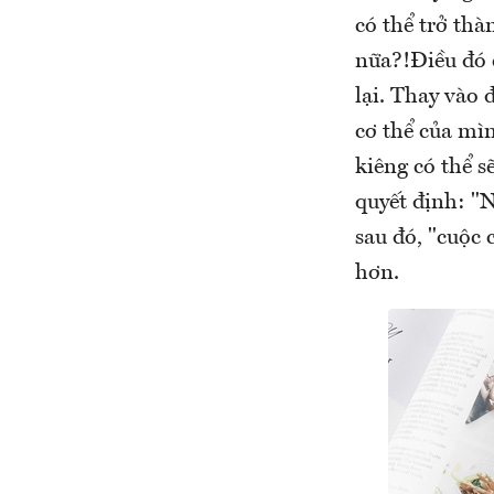
có thể trở thà
nữa?!Điều đó 
lại. Thay vào 
cơ thể của mì
kiêng có thể s
quyết định: "
sau đó, "cuộc 
hơn.