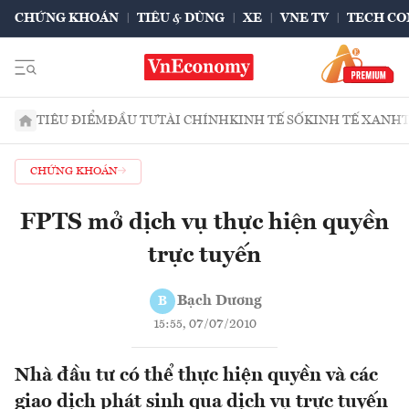
CHỨNG KHOÁN
TIÊU & DÙNG
XE
VNE TV
TECH CO
TIÊU ĐIỂM
ĐẦU TƯ
TÀI CHÍNH
KINH TẾ SỐ
KINH TẾ XANH
CHỨNG KHOÁN
FPTS mở dịch vụ thực hiện quyền
trực tuyến
Bạch Dương
B
15:55, 07/07/2010
Nhà đầu tư có thể thực hiện quyền và các
giao dịch phát sinh qua dịch vụ trực tuyến