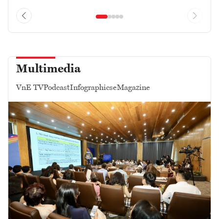
Multimedia
VnE TV
Podcast
Infographics
eMagazine