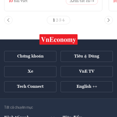
10
bài viết
Xem tất cả
2
1
2
3
4
Chứng khoán
Tiêu & Dùng
Xe
VnE TV
Tech Connect
English ++
Tất cả chuyên mục