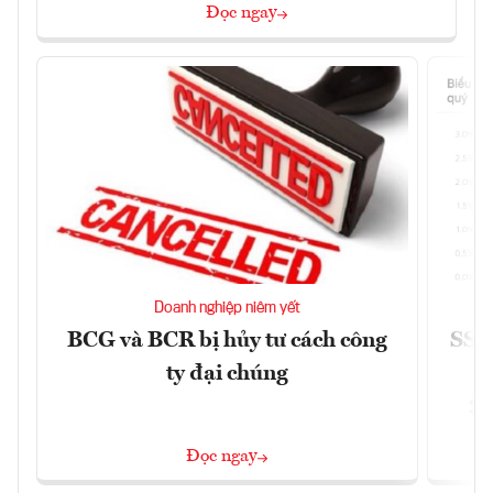
Đọc ngay
Doanh nghiệp niêm yết
BCG và BCR bị hủy tư cách công
SSI 
ty đại chúng
2/
Đọc ngay