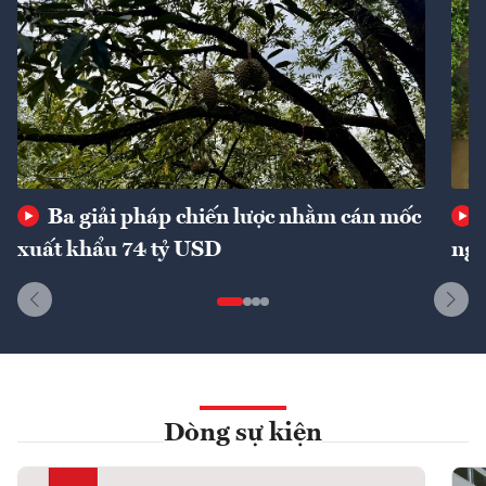
Ba giải pháp chiến lược nhằm cán mốc
xuất khẩu 74 tỷ USD
ngu
Dòng sự kiện