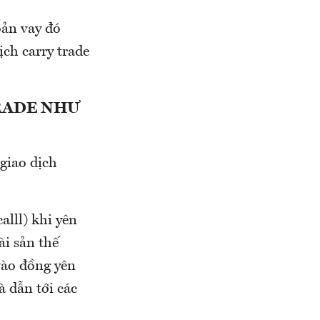
ản vay đó
ịch carry trade
RADE NHƯ
giao dịch
alll) khi yên
ài sản thế
vào đồng yên
à dẫn tới các