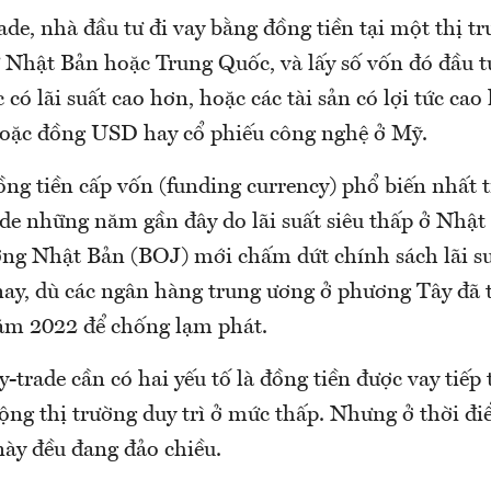
ade, nhà đầu tư đi vay bằng đồng tiền tại một thị tr
ư Nhật Bản hoặc Trung Quốc, và lấy số vốn đó đầu 
 có lãi suất cao hơn, hoặc các tài sản có lợi tức ca
oặc đồng USD hay cổ phiếu công nghệ ở Mỹ.
ồng tiền cấp vốn (funding currency) phổ biến nhất 
ade những năm gần đây do lãi suất siêu thấp ở Nhậ
ng Nhật Bản (BOJ) mới chấm dứt chính sách lãi s
ay, dù các ngân hàng trung ương ở phương Tây đã t
 năm 2022 để chống lạm phát.
y-trade cần có hai yếu tố là đồng tiền được vay tiếp t
ộng thị trường duy trì ở mức thấp. Nhưng ở thời điể
này đều đang đảo chiều.