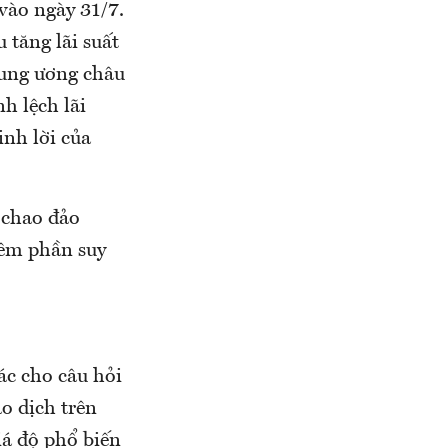
 vào ngày 31/7.
 tăng lãi suất
ung ương châu
h lệch lãi
inh lời của
u chao đảo
hêm phần suy
ác cho câu hỏi
ao dịch trên
iá độ phổ biến