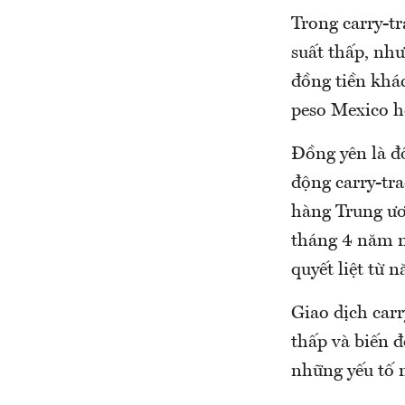
Trong carry-tr
suất thấp, nh
đồng tiền khác
peso Mexico h
Đồng yên là đ
động carry-tr
hàng Trung ươ
tháng 4 năm n
quyết liệt từ
Giao dịch carr
thấp và biến đ
những yếu tố 