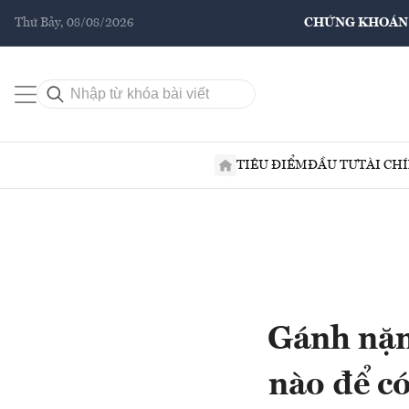
Thứ Bảy, 08/08/2026
CHỨNG KHOÁN
TIÊU ĐIỂM
ĐẦU TƯ
TÀI CH
Gánh nặn
nào để có