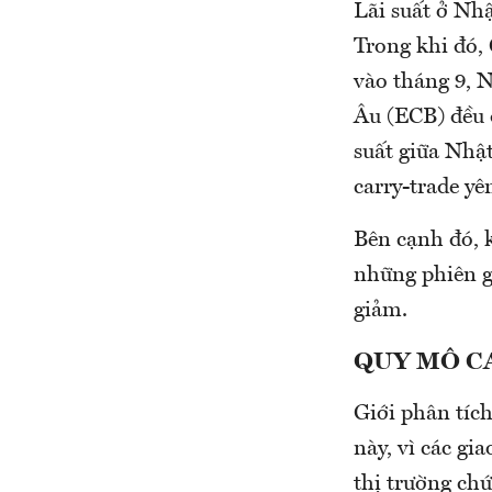
Lãi suất ở Nhậ
Trong khi đó, 
vào tháng 9,
Âu (ECB) đều đ
suất giữa Nhật
carry-trade y
Bên cạnh đó, k
những phiên g
giảm.
QUY MÔ C
Giới phân tích
này, vì các gi
thị trường ch