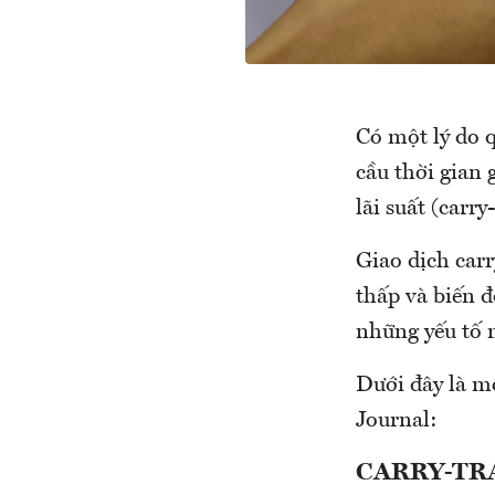
Có một lý do 
cầu thời gian 
lãi suất (carr
Giao dịch carr
thấp và biến đ
những yếu tố n
Dưới đây là mộ
Journal:
CARRY-TRA