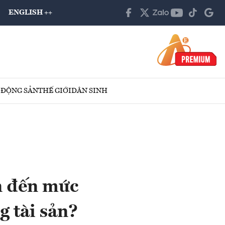
ENGLISH ++
 ĐỘNG SẢN
THẾ GIỚI
DÂN SINH
n đến mức
g tài sản?