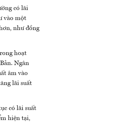
ường có lãi
tư vào một
o hơn, như đồng
trong hoạt
t Bản. Ngân
uất âm vào
ăng lãi suất
ục có lãi suất
m hiện tại,