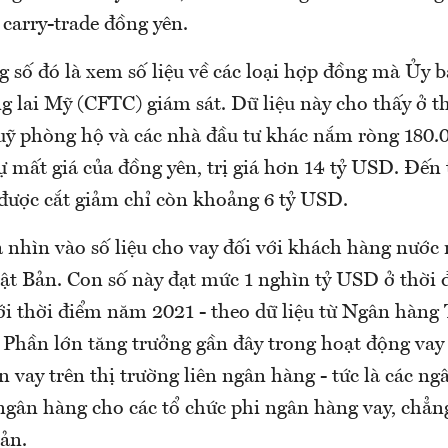
carry-trade đồng yên.
 số đó là xem số liệu về các loại hợp đồng mà Ủy 
g lai Mỹ (CFTC) giám sát. Dữ liệu này cho thấy ở t
quỹ phòng hộ và các nhà đầu tư khác nắm ròng 180
ự mất giá của đồng yên, trị giá hơn 14 tỷ USD. Đến 
 được cắt giảm chỉ còn khoảng 6 tỷ USD.
 nhìn vào số liệu cho vay đối với khách hàng nước 
t Bản. Con số này đạt mức 1 nghìn tỷ USD ở thời 
ới thời điểm năm 2021 - theo dữ liệu từ Ngân hàng
. Phần lớn tăng trưởng gần đây trong hoạt động vay
iền vay trên thị trường liên ngân hàng - tức là các n
 ngân hàng cho các tổ chức phi ngân hàng vay, chẳn
sản.