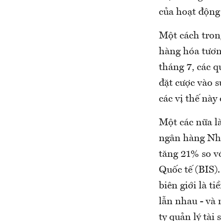
của hoạt động 
Một cách trong
hàng hóa tươn
tháng 7, các 
đặt cược vào s
các vị thế này
Một các nữa là
ngân hàng Nhậ
tăng 21% so v
Quốc tế (BIS)
biên giới là t
lẫn nhau - và
ty quản lý tài 