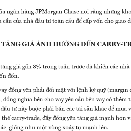
ủa ngân hàng JPMorgan Chase nói rằng những kho
 cầu của nhà đầu tư toàn cầu để cấp vốn cho giao d
 TĂNG GIÁ ẢNH HƯỞNG ĐẾN CARRY-T
tăng giá gần 8% trong tuần trước đã khiến các nhà 
hốn đốn.
y đồng yên phải đối mặt với lệnh ký quỹ (margin c
 đồng nghĩa bên cho vay yêu cầu bên vay có thêm t
 đầu tư này buộc phải bán các tài sản khác để mua 
ị thế carry-trade, đẩy đồng yên tăng giá mạnh hơn v
hác, giống như một vòng xoáy tự mạnh lên.