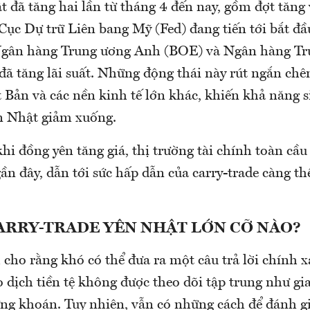
t đã tăng hai lần từ tháng 4 đến nay, gồm đợt tăng
Cục Dự trữ Liên bang Mỹ (Fed) đang tiến tới bắt đầu
 Ngân hàng Trung ương Anh (BOE) và Ngân hàng Tr
ã tăng lãi suất. Những động thái này rút ngắn chên
 Bản và các nền kinh tế lớn khác, khiến khả năng s
ên Nhật giảm xuống.
hi đồng yên tăng giá, thị trường tài chính toàn cầ
ần đây, dẫn tới sức hấp dẫn của carry-trade càng t
ARRY-TRADE YÊN NHẬT LỚN CỠ NÀO?
 cho rằng khó có thể đưa ra một câu trả lời chính x
ao dịch tiền tệ không được theo dõi tập trung như gi
ứng khoán. Tuy nhiên, vẫn có những cách để đánh g