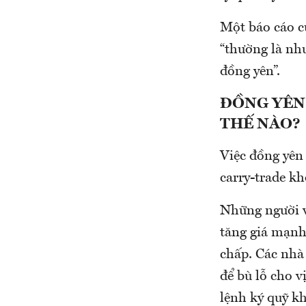
Một báo cáo c
“thường là nhu
đồng yên”.
ĐỒNG YÊN
THẾ NÀO?
Việc đồng yên 
carry-trade k
Những người va
tăng giá mạnh,
chấp. Các nhà
để bù lỗ cho v
lệnh ký quỹ k