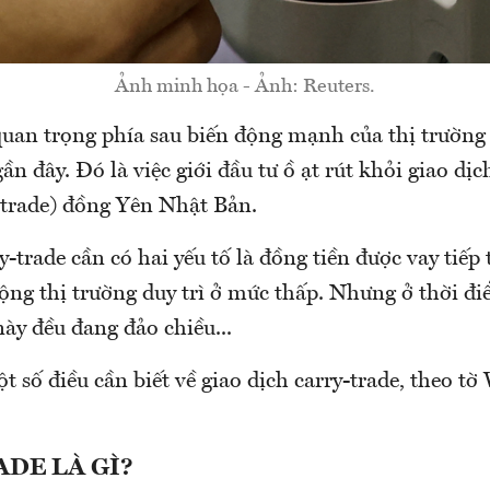
Ảnh minh họa - Ảnh: Reuters.
quan trọng phía sau biến động mạnh của thị trường 
gần đây. Đó là việc giới đầu tư ồ ạt rút khỏi giao dị
y-trade) đồng Yên Nhật Bản.
y-trade cần có hai yếu tố là đồng tiền được vay tiếp t
ộng thị trường duy trì ở mức thấp. Nhưng ở thời điể
ày đều đang đảo chiều...
t số điều cần biết về giao dịch carry-trade, theo tờ 
DE LÀ GÌ?