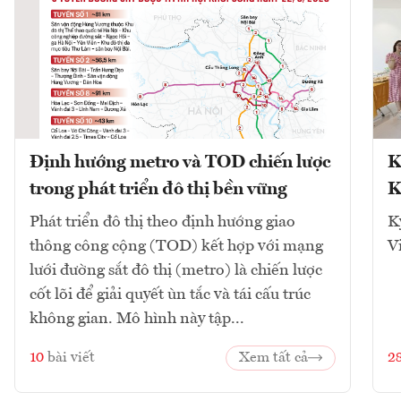
Định hướng metro và TOD chiến lược
K
trong phát triển đô thị bền vững
K
Phát triển đô thị theo định hướng giao
K
thông công cộng (TOD) kết hợp với mạng
V
lưới đường sắt đô thị (metro) là chiến lược
cốt lõi để giải quyết ùn tắc và tái cấu trúc
không gian. Mô hình này tập...
10
bài viết
Xem tất cả
2