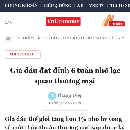
CHỨNG KHOÁN
TIÊU & DÙNG
XE
VNE TV
TECH CO
TIÊU ĐIỂM
ĐẦU TƯ
TÀI CHÍNH
KINH TẾ SỐ
KINH TẾ XANH
THỊ TRƯỜNG
Giá dầu đạt đỉnh 6 tuần nhờ lạc
quan thương mại
Thăng Điệp
T
07:59, 06/11/2019
Giá dầu thế giới tăng hơn 1% nhờ hy vọng
về một thỏa thuận thương mại sắp được ký