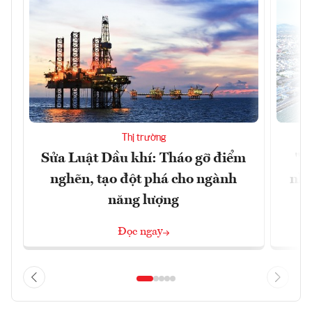
Thị trường
Sửa Luật Dầu khí: Tháo gỡ điểm
"H
nghẽn, tạo đột phá cho ngành
nhì
năng lượng
Đọc ngay