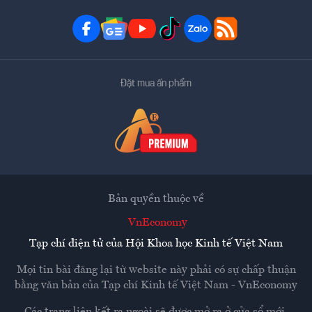
Đặt mua ấn phẩm
Bản quyền thuộc về
VnEconomy
Tạp chí điện tử của Hội Khoa học Kinh tế Việt Nam
Mọi tin bài đăng lại từ website này phải có sự chấp thuận
bằng văn bản của
Tạp chí Kinh tế Việt Nam - VnEconomy
Các trang liên kết ra ngoài sẽ được mở ra ở cửa sổ mới.