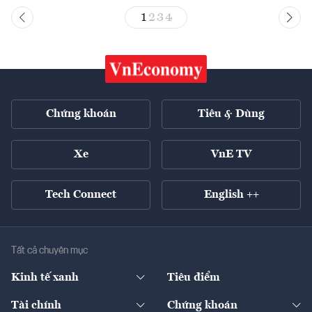
1
2
3
4
Chứng khoán
Tiêu & Dùng
Xe
VnE TV
Tech Connect
English ++
Tất cả chuyên mục
Kinh tế xanh
Tiêu điểm
Chuyển động xanh
Tài chính
Chứng khoán