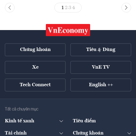
1
2
3
4
Chứng khoán
Tiêu & Dùng
Xe
VnE TV
Tech Connect
English ++
Tất cả chuyên mục
Kinh tế xanh
Tiêu điểm
Chuyển động xanh
Tài chính
Chứng khoán