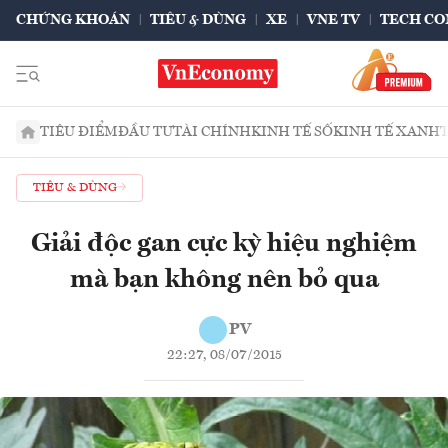
CHỨNG KHOÁN
TIÊU & DÙNG
XE
VNE TV
TECH CO
TIÊU ĐIỂM
ĐẦU TƯ
TÀI CHÍNH
KINH TẾ SỐ
KINH TẾ XANH
TIÊU & DÙNG
Giải độc gan cực kỳ hiệu nghiệm
mà bạn không nên bỏ qua
PV
22:27, 08/07/2015