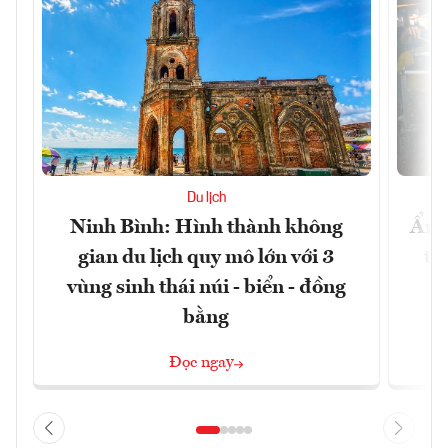
Du lịch
Ninh Bình: Hình thành không
Ẩm 
gian du lịch quy mô lớn với 3
tê
vùng sinh thái núi - biển - đồng
bằng
Đọc ngay