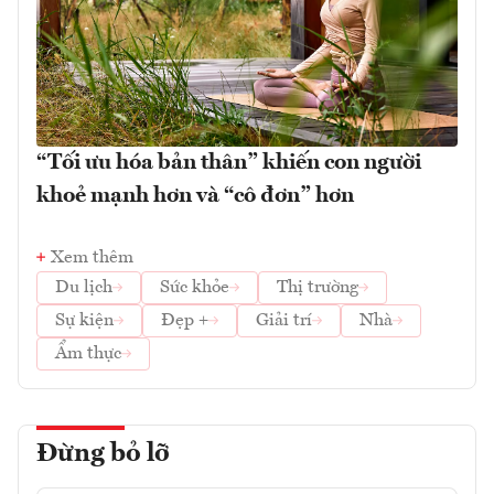
“Tối ưu hóa bản thân” khiến con người
khoẻ mạnh hơn và “cô đơn” hơn
Xem thêm
Du lịch
Sức khỏe
Thị trường
Sự kiện
Đẹp +
Giải trí
Nhà
Ẩm thực
Đừng bỏ lỡ