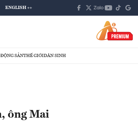
ENGLISH ++
 ĐỘNG SẢN
THẾ GIỚI
DÂN SINH
, ông Mai