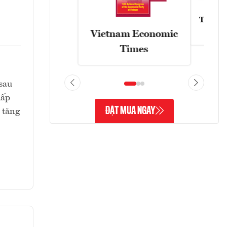
Tạp chí
Vietnam Economic
Times
sau
hấp
ĐẶT MUA NGAY
 tăng