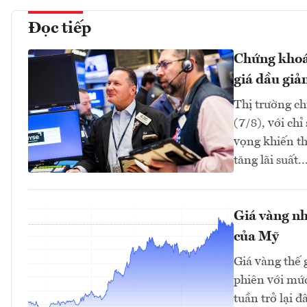
Đọc tiếp
Chứng khoán
giá dầu giả
Thị trường ch
(7/8), với ch
vọng khiến th
tăng lãi suất..
Giá vàng nh
của Mỹ
Giá vàng thế 
phiên với mứ
tuần trở lại 