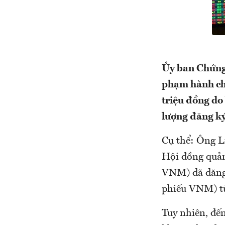
Ủy ban Chứng 
phạm hành chí
triệu đồng do
lượng đăng ký
Cụ thể: Ông L
Hội đồng quản
VNM) đã đăng 
phiếu VNM) từ
Tuy nhiên, đến