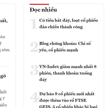
Đọc nhiều
1
Có tiền bắt đáy, loạt cổ phiếu
uất,
đảo chiều thành công
Sáu
2
ỳ
Blog chứng khoán: Chỉ số
g sớm
yếu, cổ phiếu mạnh
3
VN-Index giảm mạnh nhất 8
phiên, thanh khoản xuống
ngờ
đáy
chốt
4
Dự báo 9 cổ phiếu mới nhất
g 7
được thêm vào rổ FTSE
hiều
GEIS, 5 cổ phiếu khác bị loại