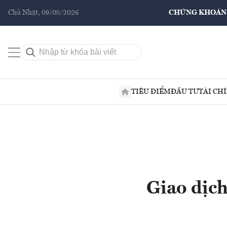
Chủ Nhật, 09/08/2026
CHỨNG KHOÁN
TIÊU ĐIỂM
ĐẦU TƯ
TÀI CH
Giao dịc