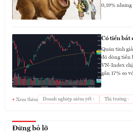
0,19% nhưng 
Có tiền bắt
Quán tính gi
đó dòng tiền 
VN-Index chị
gần 17% so v
Doanh nghiệp niêm yết
Thị trường
Xem thêm
Đừng bỏ lỡ