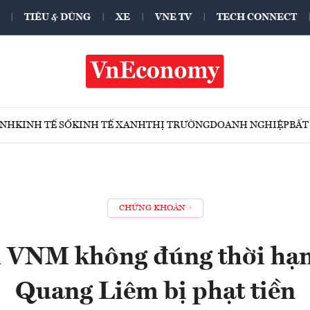
TIÊU & DÙNG
XE
VNE TV
TECH CONNECT
ÍNH
KINH TẾ SỐ
KINH TẾ XANH
THỊ TRƯỜNG
DOANH NGHIỆP
BẤT
CHỨNG KHOÁN
h VNM không đúng thời hạn
Quang Liêm bị phạt tiền