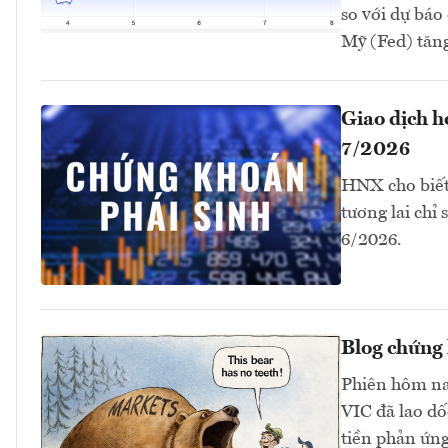
so với dự bá
Mỹ (Fed) tăng 
Giao dịch 
7/2026
HNX cho biết
tương lai chỉ
6/2026.
Blog chứng 
Phiên hôm na
VIC đã lao dố
tiền phản ứng