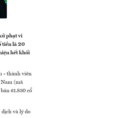
ử phạt vi
tiền là 20
hiện hết khối
n - thành viên
ệt Nam (mã
bán 61.830 cổ
dịch và lý do