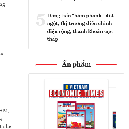
ang
5
Dòng tiền “hãm phanh” đột
ngột, thị trường điều chỉnh
diện rộng, thanh khoản cực
thấp
ng
Ấn phẩm
VHM,
g
t nhẹ