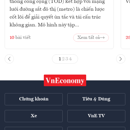
thông công cộng (TOD) kết hợp với mạng
V
lưới đường sắt đô thị (metro) là chiến lược
cốt lõi để giải quyết ùn tắc và tái cấu trúc
không gian. Mô hình này tập...
10
bài viết
Xem tất cả
2
1
2
3
4
Chứng khoán
Tiêu & Dùng
Xe
VnE TV