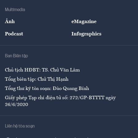
Doanh nghiệp
Địa phương
Thị trường
Bảo hiểm
Multimedia
Sự kiện
Nhân lực
Ảnh
eMagazine
Đẹp +
An sinh
Podcast
Infographics
Giải trí
Y tế
Nhà
Ban Biên tập
Ẩm thực
Chủ tịch HĐBT: TS. Chử Văn Lâm
Tổng biên tập: Chử Thị Hạnh
Tổng thư ký tòa soạn: Đào Quang Bính
Giấy phép Tạp chí điện tử số: 272/GP-BTTTT ngày
26/6/2020
Liên hệ tòa soạn