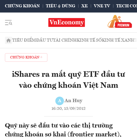
CHỨNG KHOÁN
TIÊU & DÙNG
XE
VNE TV
TECH CO
TIÊU ĐIỂM
ĐẦU TƯ
TÀI CHÍNH
KINH TẾ SỐ
KINH TẾ XANH
CHỨNG KHOÁN
iShares ra mắt quỹ ETF đầu tư
vào chứng khoán Việt Nam
An Huy
A
16:20, 13/09/2012
Quỹ này sẽ đầu tư vào các thị trường
chứng khoán sơ khai (frontier market),