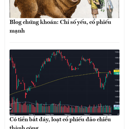
Blog chứng khoán: Chỉ số yếu, cổ phiếu
mạnh
Có tiền bắt đáy, loạt cổ phiếu đảo chiều
thành công