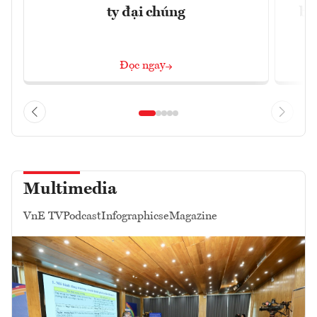
ty đại chúng
ba
Đọc ngay
Multimedia
VnE TV
Podcast
Infographics
eMagazine