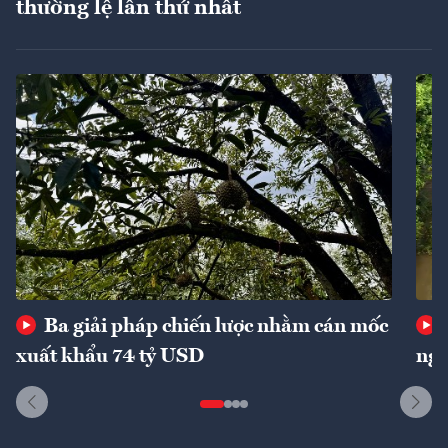
thường lệ lần thứ nhất
Ba giải pháp chiến lược nhằm cán mốc
xuất khẩu 74 tỷ USD
ngu