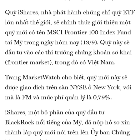
Quỹ iShares, nhà phát hành chứng chỉ quỹ ETF
lớn nhất thế giới, sẽ chính thức giới thiệu một
quỹ mới có tên MSCI Frontier 100 Index Fund
tại Mỹ trong ngày hôm nay (13/9). Quỹ này sẽ
đầu tư vào các thị trường chứng khoán sơ khai
(frontier market), trong đó có Việt Nam.
Trang MarketWatch cho biết, quỹ mới này sẽ
được giao dịch trên sàn NYSE ở New York, với
mã là FM và mức phí quản lý là 0,79%.
iShares, một bộ phận của quỹ đầu tư
BlackRock nổi tiếng của Mỹ, đã nộp hồ sơ xin
thành lập quỹ mới nói trên lên Ủy ban Chứng