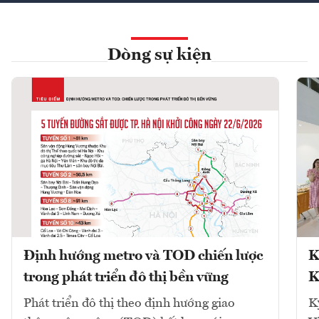
Dòng sự kiện
Định hướng metro và TOD chiến lược
K
trong phát triển đô thị bền vững
K
Phát triển đô thị theo định hướng giao
K