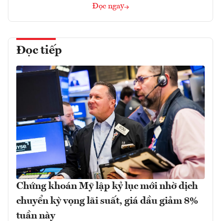
Đọc ngay
Đọc tiếp
Chứng khoán Mỹ lập kỷ lục mới nhờ dịch
chuyển kỳ vọng lãi suất, giá dầu giảm 8%
tuần này