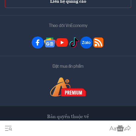
Liên hệ quảng cáo
Theo dõi VnEconomy
Đặt mua ấn phẩm
Bản quyền thuộc về
VnEconomy