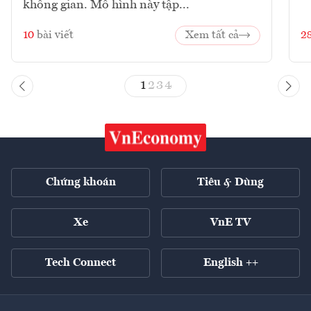
không gian. Mô hình này tập...
10
bài viết
Xem tất cả
2
1
2
3
4
Chứng khoán
Tiêu & Dùng
Xe
VnE TV
Tech Connect
English ++