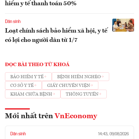
hiểm y tế thanh toán 50%
Dân sinh
Loạt chính sách bảo hiểm xã hội, y tế
có lợi cho người dân từ 1/7
ĐỌC BÀI THEO TỪ KHOÁ
BẢO HIỂM Y TẾ
BỆNH HIỂM NGHÈO
CƠ SỞ Y TẾ
GIẤY CHUYỂN VIỆN
KHÁM CHỮA BỆNH
THÔNG TUYẾN
Mới nhất trên
VnEconomy
Dân sinh
14:43, 09/08/2026