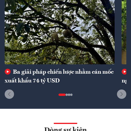
Ba giải pháp chiến lược nhằm cán mốc
xuất khẩu 74 tỷ USD
ngu
Dòng sự kiện