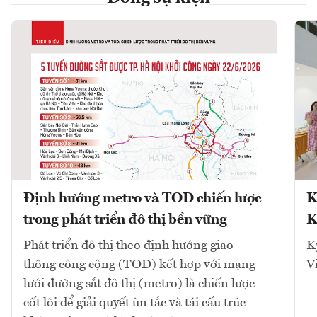
Định hướng metro và TOD chiến lược
K
trong phát triển đô thị bền vững
K
Phát triển đô thị theo định hướng giao
K
thông công cộng (TOD) kết hợp với mạng
V
lưới đường sắt đô thị (metro) là chiến lược
cốt lõi để giải quyết ùn tắc và tái cấu trúc