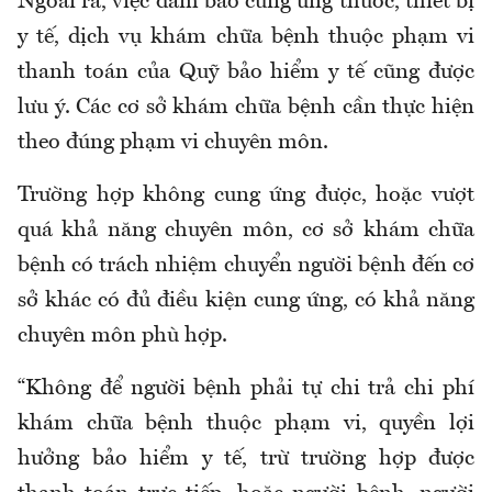
Ngoài ra, việc đ
ảm bảo cung ứng thuốc, thiết bị
y tế, dịch vụ
khám chữa bệnh
thuộc phạm vi
thanh toán của
Q
uỹ
bảo hiểm y tế cũng được
lưu ý. Các cơ sở khám chữa bệnh cần thực hiện
theo đúng phạm vi chuyên môn.
Trường hợp không cung ứng được
,
hoặc vượt
quá khả năng chuyên môn, cơ sở
khám chữa
bệnh
có trách nhiệm chuyển người bệnh đến cơ
sở khác có đủ điều kiện cung ứng, có khả năng
chuyên môn phù hợp
.
“K
hông để người bệnh phải tự chi trả chi phí
khám chữa bệnh
thuộc phạm vi, quyền lợi
hưởng
bảo hiểm y tế,
trừ trường hợp được