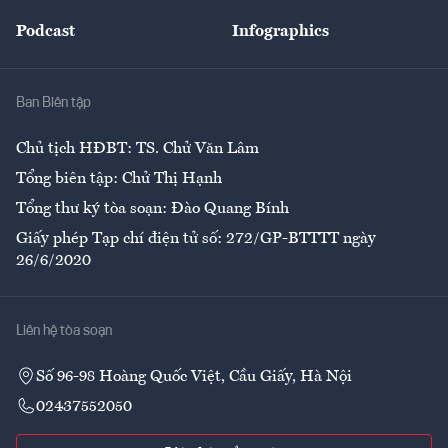
Đẹp +
An sinh
Podcast
Infographics
Giải trí
Y tế
Nhà
Ban Biên tập
Ẩm thực
Chủ tịch HĐBT: TS. Chử Văn Lâm
Tổng biên tập: Chử Thị Hạnh
Tổng thư ký tòa soạn: Đào Quang Bính
Giấy phép Tạp chí điện tử số: 272/GP-BTTTT ngày
26/6/2020
Liên hệ tòa soạn
Số 96-98 Hoàng Quốc Việt, Cầu Giấy, Hà Nội
02437552050