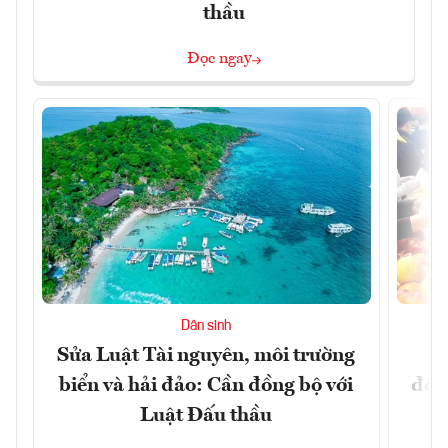
thầu
Đọc ngay
Dân sinh
Sửa Luật Tài nguyên, môi trường
L
biển và hải đảo: Cần đồng bộ với
đổi)
Luật Đấu thầu