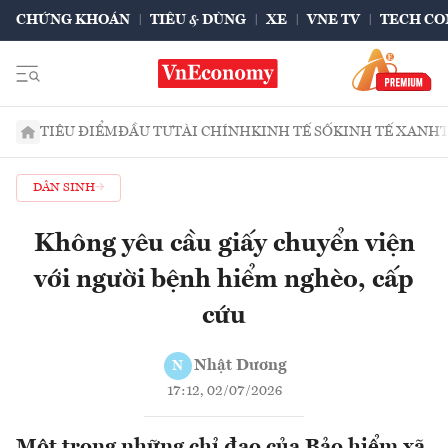
CHỨNG KHOÁN
TIÊU & DÙNG
XE
VNE TV
TECH CO
TIÊU ĐIỂM
ĐẦU TƯ
TÀI CHÍNH
KINH TẾ SỐ
KINH TẾ XANH
DÂN SINH
Không yêu cầu giấy chuyển viện
với người bệnh hiểm nghèo, cấp
cứu
Nhật Dương
N
17:12, 02/07/2026
Một trong những chỉ đạo của Bảo hiểm xã