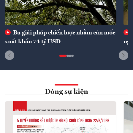
Ba giải pháp chiến lược nhằm cán mốc
xuất khẩu 74 tỷ USD
ngu
Dòng sự kiện