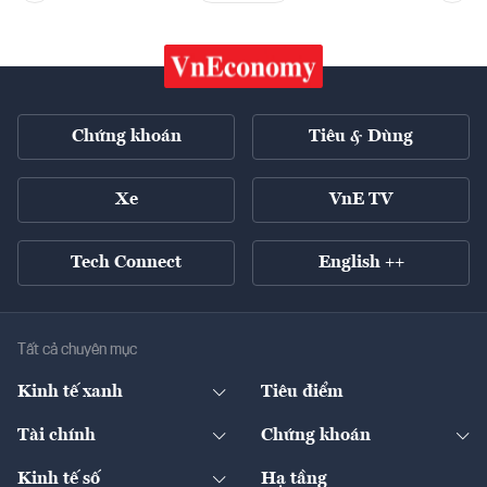
Chứng khoán
Tiêu & Dùng
Xe
VnE TV
Tech Connect
English ++
Tất cả chuyên mục
Kinh tế xanh
Tiêu điểm
Chuyển động xanh
Tài chính
Chứng khoán
Pháp lý
Ngân hàng
Doanh nghiệp niêm yết
Kinh tế số
Hạ tầng