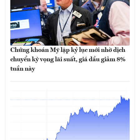
Chứng khoán Mỹ lập kỷ lục mới nhờ dịch
chuyển kỳ vọng lãi suất, giá dầu giảm 8%
tuần này