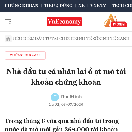
CHỨNG KHOÁN
TIÊU & DÙNG
XE
VNE TV
TECH CO
TIÊU ĐIỂM
ĐẦU TƯ
TÀI CHÍNH
KINH TẾ SỐ
KINH TẾ XANH
CHỨNG KHOÁN
Nhà đầu tư cá nhân lại ồ ạt mở tài
khoản chứng khoán
Thu Minh
T
14:02, 08/07/2026
Trong tháng 6 vừa qua nhà đầu tư trong
nước đã mở mới gần 268.000 tài khoản