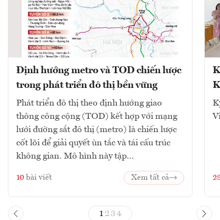
Định hướng metro và TOD chiến lược
K
trong phát triển đô thị bền vững
K
Phát triển đô thị theo định hướng giao
K
thông công cộng (TOD) kết hợp với mạng
V
lưới đường sắt đô thị (metro) là chiến lược
cốt lõi để giải quyết ùn tắc và tái cấu trúc
không gian. Mô hình này tập...
10
bài viết
Xem tất cả
2
1
2
3
4