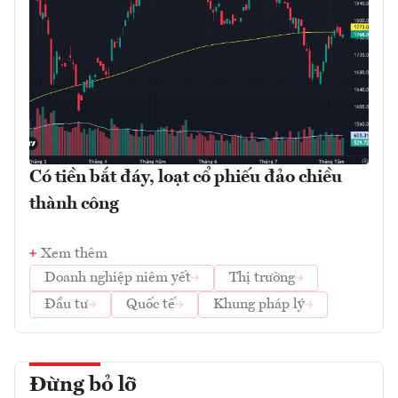
Có tiền bắt đáy, loạt cổ phiếu đảo chiều
thành công
Xem thêm
Doanh nghiệp niêm yết
Thị trường
Đầu tư
Quốc tế
Khung pháp lý
Đừng bỏ lỡ