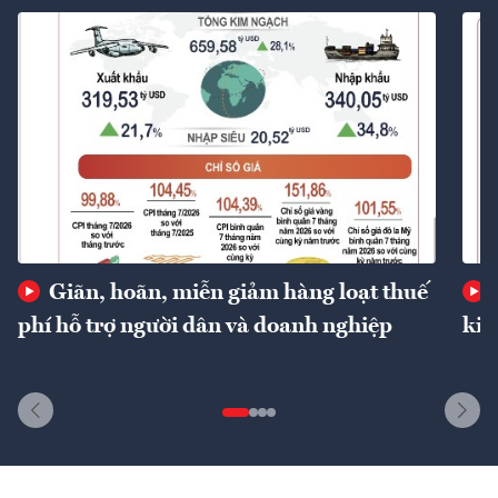
Giãn, hoãn, miễn giảm hàng loạt thuế
phí hỗ trợ người dân và doanh nghiệp
kin