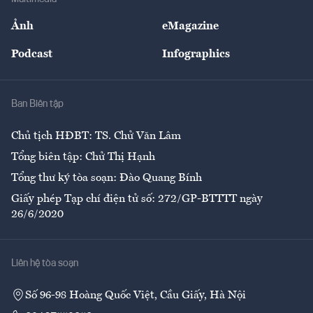
Sự kiện
Nhân lực
Ảnh
eMagazine
Đẹp +
An sinh
Podcast
Infographics
Giải trí
Y tế
Nhà
Ban Biên tập
Ẩm thực
Chủ tịch HĐBT: TS. Chử Văn Lâm
Tổng biên tập: Chử Thị Hạnh
Tổng thư ký tòa soạn: Đào Quang Bính
Giấy phép Tạp chí điện tử số: 272/GP-BTTTT ngày
26/6/2020
Liên hệ tòa soạn
Số 96-98 Hoàng Quốc Việt, Cầu Giấy, Hà Nội