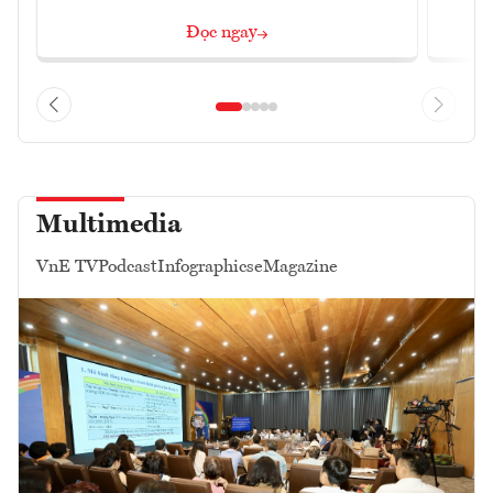
Đọc ngay
Multimedia
VnE TV
Podcast
Infographics
eMagazine