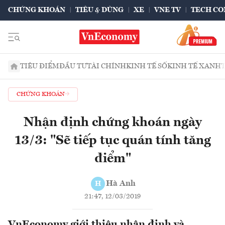
CHỨNG KHOÁN
TIÊU & DÙNG
XE
VNE TV
TECH CO
TIÊU ĐIỂM
ĐẦU TƯ
TÀI CHÍNH
KINH TẾ SỐ
KINH TẾ XANH
CHỨNG KHOÁN
Nhận định chứng khoán ngày
13/3: "Sẽ tiếp tục quán tính tăng
điểm"
Hà Anh
H
21:47, 12/03/2019
VnEconomy giới thiệu nhận định và