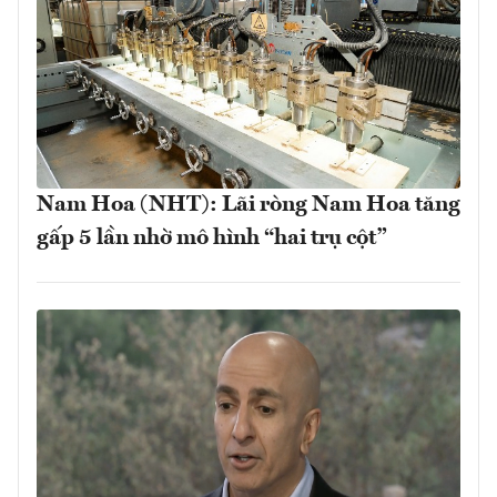
Nam Hoa (NHT): Lãi ròng Nam Hoa tăng
gấp 5 lần nhờ mô hình “hai trụ cột”