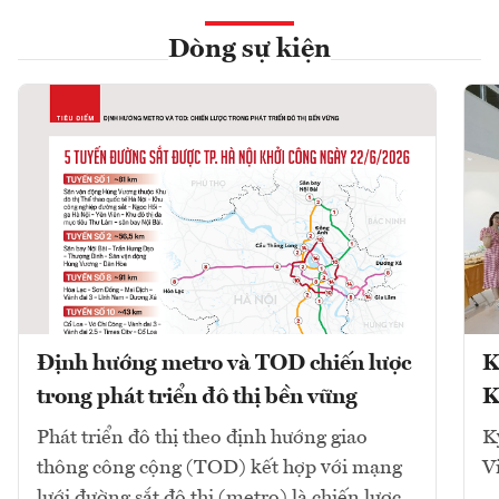
Dòng sự kiện
Định hướng metro và TOD chiến lược
K
trong phát triển đô thị bền vững
K
Phát triển đô thị theo định hướng giao
K
thông công cộng (TOD) kết hợp với mạng
V
lưới đường sắt đô thị (metro) là chiến lược