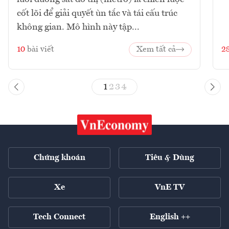
cốt lõi để giải quyết ùn tắc và tái cấu trúc
không gian. Mô hình này tập...
10
bài viết
Xem tất cả
2
1
2
3
4
Chứng khoán
Tiêu & Dùng
Xe
VnE TV
Tech Connect
English ++