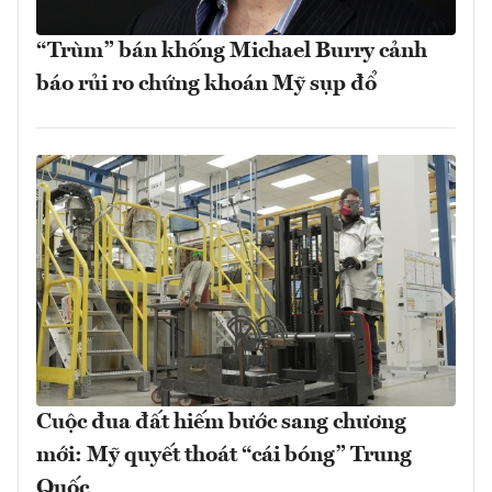
“Trùm” bán khống Michael Burry cảnh
báo rủi ro chứng khoán Mỹ sụp đổ
Cuộc đua đất hiếm bước sang chương
mới: Mỹ quyết thoát “cái bóng” Trung
Quốc