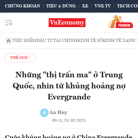
CHỨNG KHOÁN
TIÊU & DÙNG
XE
VNE TV
TECH CO
TIÊU ĐIỂM
ĐẦU TƯ
TÀI CHÍNH
KINH TẾ SỐ
KINH TẾ XANH
THẾ GIỚI
Những "thị trấn ma" ở Trung
Quốc, nhìn từ khủng hoảng nợ
Evergrande
An Huy
A
09:11, 25/10/2021
Cuộc khủng hoảng nợ ở China Evergrande