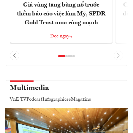
Giá vàng tăng bùng nổ trước
Chí
thềm báo cáo việc làm Mỹ, SPDR
đã 
Gold Trust mua ròng mạnh
Đọc ngay
Multimedia
VnE TV
Podcast
Infographics
eMagazine