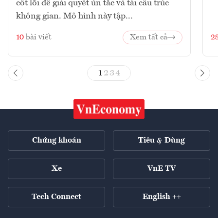
cốt lõi để giải quyết ùn tắc và tái cấu trúc
không gian. Mô hình này tập...
10
bài viết
Xem tất cả
2
1
2
3
4
Chứng khoán
Tiêu & Dùng
Xe
VnE TV
Tech Connect
English ++