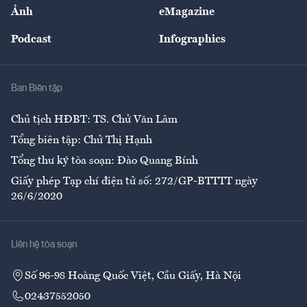
Nhân lực
Ảnh
eMagazine
Đẹp +
An sinh
Podcast
Infographics
Giải trí
Y tế
Nhà
Ban Biên tập
Ẩm thực
Chủ tịch HĐBT: TS. Chử Văn Lâm
Tổng biên tập: Chử Thị Hạnh
Tổng thư ký tòa soạn: Đào Quang Bính
Giấy phép Tạp chí điện tử số: 272/GP-BTTTT ngày
26/6/2020
Liên hệ tòa soạn
Số 96-98 Hoàng Quốc Việt, Cầu Giấy, Hà Nội
02437552050