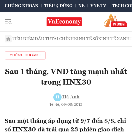
CHỨNG KHOÁN
TIÊU & DÙNG
XE
VNE TV
TECH CO
TIÊU ĐIỂM
ĐẦU TƯ
TÀI CHÍNH
KINH TẾ SỐ
KINH TẾ XANH
CHỨNG KHOÁN
Sau 1 tháng, VND tăng mạnh nhất
trong HNX30
Hà Anh
H
16:46, 09/08/2012
Sau một tháng áp dụng từ 9/7 đến 8/8, chỉ
số HNX30 đã trải qua 23 phiên giao dịch