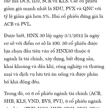
các mã DCS, IDJ, SCR và KLS. Các cổ phiếu
giảm giá mạnh nhất là SDU, PVX và QNC với
tỷ lệ giảm giá hơn 5%. Hai cổ phiếu đứng giá là
ACB và PVL.
Được biết, HNX 30 lấy ngày 3/1/2012 là ngày
cơ sở với điểm cơ sở là 100. 30 cổ phiếu được
lựa chọn đầu tiên vào rổ HNX30 thuộc 6
ngành là tài chính, xây dựng, bất động sản,
khai khoáng và dầu khí, công nghiệp và thương
mại và dịch vụ lưu trú ăn uống và được phân
bố khá đồng đều.
Trong đó, có 6 cổ phiếu ngành tài chính (ACB,
SHB, KLS, VND, BVS, PVI), 6 cổ phiếu ngành