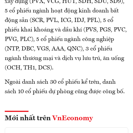
xây dựng (PVX, VCG, HUT, SDH, SDU, SD9),
5 cổ phiếu ngành hoạt động kinh doanh bất
động sản (SCR, PVL, ICG, IDJ, PFL), 5 cổ
phiếu khai khoáng và dầu khí (PVS, PGS, PVC,
PVG, PLC), 5 cổ phiếu ngành công nghiệp
(NTP, DBC, VGS, AAA, QNC), 3 cổ phiếu
ngành thương mại và dịch vụ lưu trú, ăn uống
(OCH, TH1, DCS).
Ngoài danh sách 30 cổ phiếu kể trên, danh
sách 10 cổ phiếu dự phòng cũng được công bố.
Mới nhất trên
VnEconomy