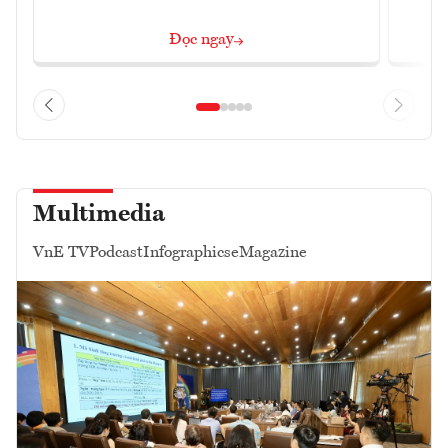
Đọc ngay
Multimedia
VnE TV
Podcast
Infographics
eMagazine