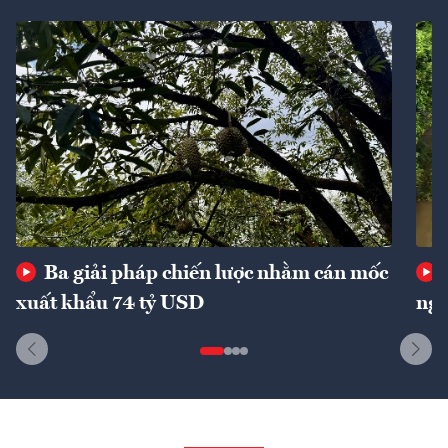
Ba giải pháp chiến lược nhằm cán mốc
xuất khẩu 74 tỷ USD
ngu