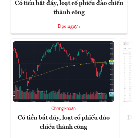
Có tiền bắt đáy, loạt cổ phiếu đảo chiều
thành công
Đọc ngay
Chứng khoán
Có tiền bắt đáy, loạt cổ phiếu đảo
Dự 
chiều thành công
t