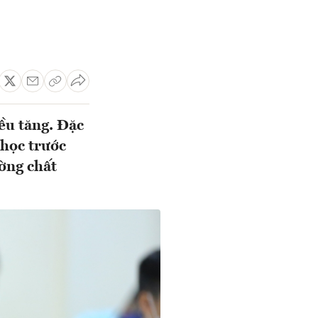
ều tăng. Đặc
 học trước
ường chất