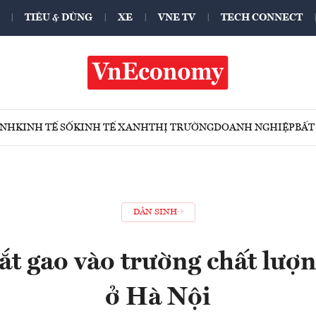
TIÊU & DÙNG
XE
VNE TV
TECH CONNECT
ÍNH
KINH TẾ SỐ
KINH TẾ XANH
THỊ TRƯỜNG
DOANH NGHIỆP
BẤT
DÂN SINH
ắt gao vào trường chất lượn
ở Hà Nội