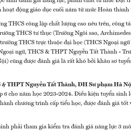
ọc sinh đánh giá năng lực, phẩm chất từ mức Đạt tr
à hoạt động giáo dục cuối năm từ mức Hoàn thành t
ờng THCS công lập chất lượng cao nêu trên, công tá
 trường THCS tư thục (Trường Ngôi sao, Archimedes
c trường THCS trực thuộc đại học (THCS Ngoại ngữ
Ngoại ngữ, THCS & THPT Nguyễn Tất Thành - Trư
) cũng được đánh giá là rất khó bởi khâu sơ tuyển 
 & THPT Nguyễn Tất Thành, ĐH Sư phạm Hà Nộ
ớp 6 cho năm học 2023-2024. Điều kiện tuyển sinh l
thành chương trình cấp tiểu học, được đánh giá tốt
 sinh phải tham gia kiểm tra đánh giá năng lực 3 