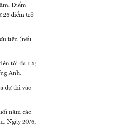
/năm. Điểm
ừ 26 điểm trở
ưu tiên (nếu
ên tối đa 1,5;
ếng Anh.
a dự thi vào
cuối năm các
ôn. Ngày 20/6,