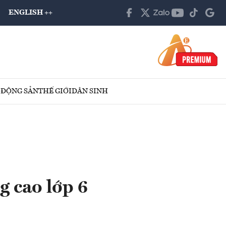
ENGLISH ++
 ĐỘNG SẢN
THẾ GIỚI
DÂN SINH
g cao lớp 6