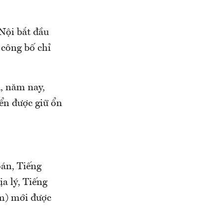
Nội bắt đầu
 công bố chỉ
m
, năm nay,
yển được giữ ổn
oán, Tiếng
ịa lý, Tiếng
ểm) mới được