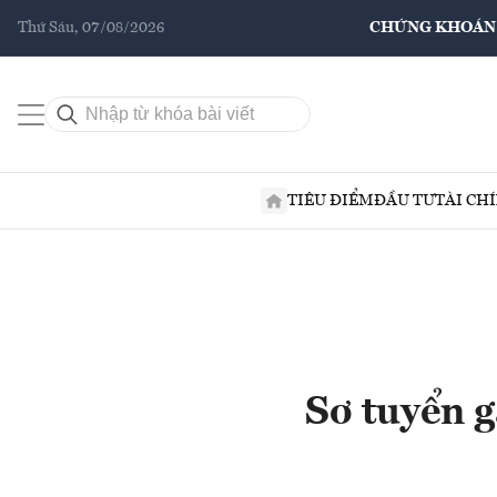
Thứ Sáu, 07/08/2026
CHỨNG KHOÁN
TIÊU ĐIỂM
ĐẦU TƯ
TÀI CH
Sơ tuyển g