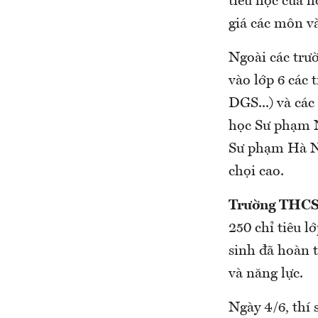
tiểu học của h
giá các môn v
Ngoài các trư
vào lớp 6 các
DGS...) và cá
học Sư phạm 
Sư phạm Hà Nội
chọi cao.
Trường THCS
250 chỉ tiêu l
sinh đã hoàn 
và năng lực.
Ngày 4/6, thí