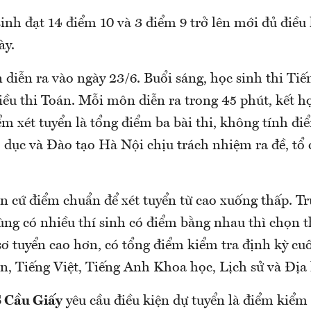
inh đạt 14 điểm 10 và 3 điểm 9 trở lên mới đủ điều 
ày.
 diễn ra vào ngày 23/6. Buổi sáng, học sinh thi Tiế
iều thi Toán. Mỗi môn diễn ra trong 45 phút, kết h
ểm xét tuyển là tổng điểm ba bài thi, không tính điể
 dục và Đào tạo Hà Nội chịu trách nhiệm ra đề, tổ 
n cứ điểm chuẩn để xét tuyển từ cao xuống thấp. T
cùng có nhiều thí sinh có điểm bằng nhau thì chọn t
sơ tuyển cao hơn, có tổng điểm kiểm tra định kỳ cu
n, Tiếng Việt, Tiếng Anh Khoa học, Lịch sử và Địa 
 Cầu Giấy
yêu cầu điều kiện dự tuyển là điểm kiểm