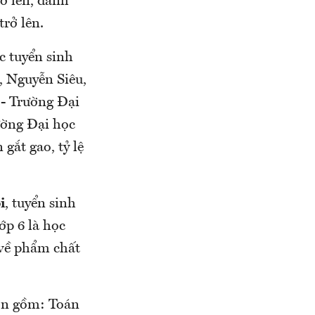
ở lên, đánh
rở lên.
c tuyển sinh
, Nguyễn Siêu,
 - Trường Đại
ờng Đại học
gắt gao, tỷ lệ
i
, tuyển sinh
ớp 6 là học
 về phẩm chất
môn gồm: Toán